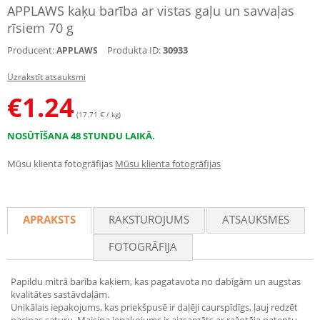
APPLAWS kaķu barība ar vistas gaļu un savvaļas
rīsiem 70 g
Producent:
Produkta ID:
30933
APPLAWS
Uzrakstīt atsauksmi
€
1.24
(17.71 € / kg)
NOSŪTĪŠANA 48 STUNDU LAIKĀ.
Mūsu klienta fotogrāfijas
Mūsu klienta fotogrāfijas
APRAKSTS
RAKSTUROJUMS
ATSAUKSMES
FOTOGRĀFIJA
Papildu mitrā barība kaķiem, kas pagatavota no dabīgām un augstas
kvalitātes sastāvdaļām.
Unikālais iepakojums, kas priekšpusē ir daļēji caurspīdīgs, ļauj redzēt