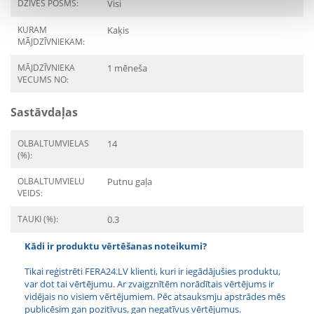
DZĪVES POSMS:
Visi
KURAM
Kaķis
MĀJDZĪVNIEKAM:
MĀJDZĪVNIEKA
1 mēneša
VECUMS NO:
Sastāvdaļas
OLBALTUMVIELAS
14
(%):
OLBALTUMVIELU
Putnu gaļa
VEIDS:
TAUKI (%):
0.3
Kādi ir produktu vērtēšanas noteikumi?
Tikai reģistrēti FERA24.LV klienti, kuri ir iegādājušies produktu,
var dot tai vērtējumu. Ar zvaigznītēm norādītais vērtējums ir
vidējais no visiem vērtējumiem. Pēc atsauksmju apstrādes mēs
publicēsim gan pozitīvus, gan negatīvus vērtējumus.