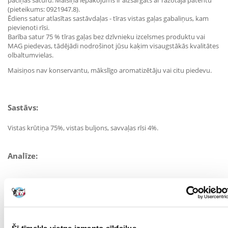
paciņas saturu. Maisiņa iepakojums ir aizsargāts ar ražotāja patentu
(pieteikums: 0921947.8).
Ēdiens satur atlasītas sastāvdaļas - tīras vistas gaļas gabaliņus, kam
pievienoti rīsi.
Barība satur 75 % tīras gaļas bez dzīvnieku izcelsmes produktu vai
MAG piedevas, tādējādi nodrošinot jūsu kaķim visaugstākās kvalitātes
olbaltumvielas.
Maisiņos nav konservantu, mākslīgo aromatizētāju vai citu piedevu.
Sastāvs:
Vistas krūtiņa 75%, vistas buljons, savvaļas rīsi 4%.
Analīze:
olbaltumvielas 16%, neapstrādātas šķiedras 0,1%, neapstrādāts tauks
1%, neapstrādāts pelnu saturs 1%, mitrums 80%.
Barošanas ieteikumi: