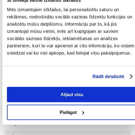
Šī tīmekļa vietne izmanto sīkfailus
Kaķa ķermeņa masa: Dienas deva:
Mēs izmantojam sīkfailus, lai personalizētu saturu un
0 - 3 kg 0,5 paciņas dienā
reklāmas, nodrošinātu sociālo saziņas līdzekļu funkcijas un
3 - 5 kg 1 paciņa dienā
analizētu mūsu datplūsmu. Informāciju par to, kā jūs
>5 kg 2 paciņas dienā
izmantojat mūsu vietni, mēs arī kopīgojam ar saviem
sociālās saziņas līdzekļu, reklamēšanas un analīzes
Kā papildbarību var lietot līdz trīs reizēm nedēļā kā uzkodu. Uzraugiet
partneriem, kuri to var apvienot ar citu informāciju, ko viņiem
sava mīluļa svaru un, ja nepieciešams, pielāgojiet devas daudzumu.
Pasniedziet istabas temperatūrā, nevis tieši no ledusskapja.
sniedzat vai ko viņi apkopo, kad lietojat viņu pakalpojumus.
Pēc atvēršanas izlietot 2-3 dienu laikā.
Parametri
Rādīt detalizēti
IEPAKOJUMA SVARS
0.07
(KG):
Atļaut visu
SUGA:
Barība/pārtika
PRODUCENT:
APPLAWS
Pielāgot
Mērķis