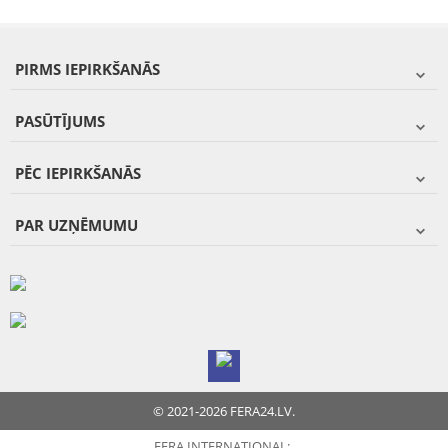
PIRMS IEPIRKŠANĀS
PASŪTĪJUMS
PĒC IEPIRKŠANĀS
PAR UZŅĒMUMU
© 2021-2026 FERA24.LV.
FERA INTERNATIONAL: