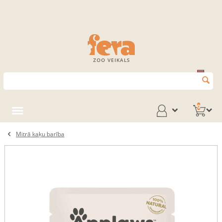
ZOO VEIKALS
0
Mitrā kaķu barība