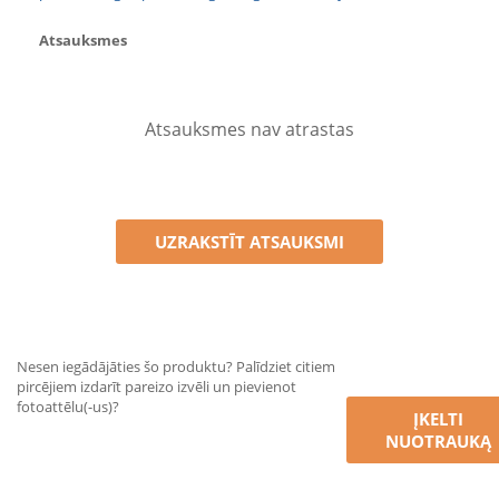
Atsauksmes
Atsauksmes nav atrastas
UZRAKSTĪT ATSAUKSMI
Nesen iegādājāties šo produktu? Palīdziet citiem
pircējiem izdarīt pareizo izvēli un pievienot
fotoattēlu(-us)?
ĮKELTI
NUOTRAUKĄ