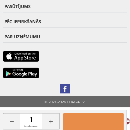
PASŪTĪJUMS
PĒC IEPIRKŠANĀS
PAR UZŅĒMUMU
© 2021-2026 FERA24.LV.
FERA INTERNATIONAL:
−
+
Daudzums: