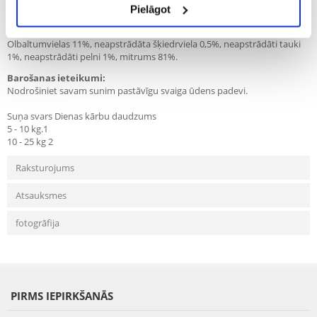
Pielāgot
Analīzes:
Olbaltumvielas 11%, neapstrādāta šķiedrviela 0,5%, neapstrādāti tauki
1%, neapstrādāti pelni 1%, mitrums 81%.
Barošanas ieteikumi:
Nodrošiniet savam sunim pastāvīgu svaiga ūdens padevi.
Suņa svars Dienas kārbu daudzums
5 - 10 kg.1
10 - 25 kg 2
Raksturojums
Atsauksmes
fotogrāfija
PIRMS IEPIRKŠANĀS