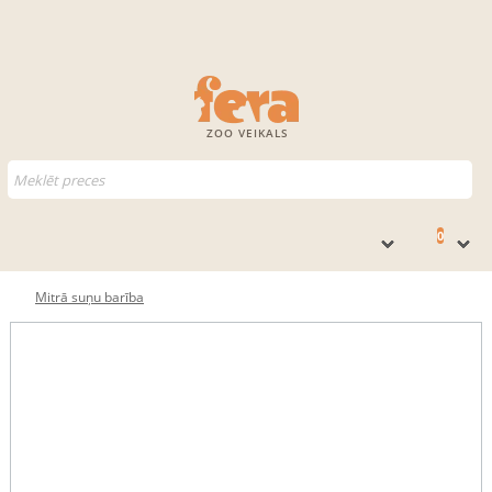
ZOO VEIKALS
0
Mitrā suņu barība