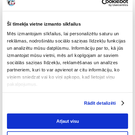
Producent:
Produkta ID:
68916
APPLAWS
Uzrakstīt atsauksmi
€
2.11
Šī tīmekļa vietne izmanto sīkfailus
(13.19 € / kg)
Mēs izmantojam sīkfailus, lai personalizētu saturu un
NOSŪTĪŠANA 48 STUNDU LAIKĀ.
reklāmas, nodrošinātu sociālo saziņas līdzekļu funkcijas
un analizētu mūsu datplūsmu. Informāciju par to, kā jūs
Mūsu klienta fotogrāfijas
Mūsu klienta fotogrāfijas
izmantojat mūsu vietni, mēs arī kopīgojam ar saviem
sociālās saziņas līdzekļu, reklamēšanas un analīzes
Apraksts
partneriem, kuri to var apvienot ar citu informāciju, ko
viņiem sniedzat vai ko viņi apkopo, kad lietojat viņu
Applaws Taste Toppers ir papildbarība visu šķirņu suņiem
pakalpojumus.
buljonā.
Ideāls sausās barības papildinājums. Ar pievienotiem
dārzeņiem un dabīgām sastāvdaļām.
Sastāvs:
Rādīt detalizēti
Vistas krūtiņas (45%), mājputnu buljons, ķirbji (8%), burkāni (8%), zirņi
(8%), rīsi.
Atļaut visu
Piedevas:
Saskaņā ar ražotāja sniegto informāciju produkts nesatur piedevas.