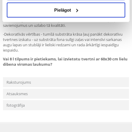
uzturvielu, kas nodrošina lielisku augšanu pat visprasīgākajām ūdens
augu sugām, kuras no substrāta uzņem minerālvielas.
Pielāgot
-Bioloģiskā filtrācija - substrāta porainā struktūra padara to par ideālu
vidi labvēlīgām filtrācijas baktērijām, kas no ūdens izvada slāpekļa
savienojumus un uzlabo tā kvalitāti.
-Dekoratīvās vērtības - tumšā substrāta krāsa ļauj panākt dekoratīvu
tvertnes izskatu - uz substrāta fona sulīgi zaļas vai intensīvi sarkanas
augu lapas un stublāji ir lieliski redzami un rada ārkārtīgi iespaidīgu
iespaidu.
Vai 8 l tilpums ir pietiekams, lai izvietotu tvertni ar 60x30 cm lielu
dibena virsmas laukumu?
Raksturojums
Atsauksmes
fotogrāfija