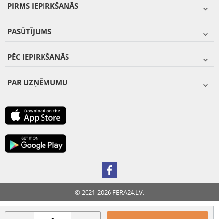
PIRMS IEPIRKŠANĀS
PASŪTĪJUMS
PĒC IEPIRKŠANĀS
PAR UZŅĒMUMU
© 2021-2026 FERA24.LV.
FERA INTERNATIONAL: