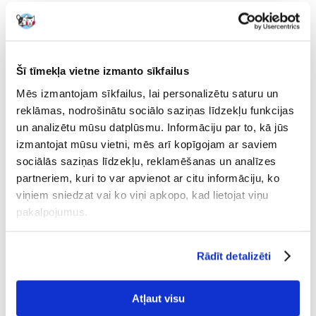
Uzrakstīt atsauksmi
€
35.36
NOSŪTĪŠANA 48 STUNDU LAIKĀ.
Šī tīmekļa vietne izmanto sīkfailus
Mēs izmantojam sīkfailus, lai personalizētu saturu un
Mūsu klienta fotogrāfijas
Mūsu klienta fotogrāfijas
reklāmas, nodrošinātu sociālo saziņas līdzekļu funkcijas
un analizētu mūsu datplūsmu. Informāciju par to, kā jūs
izmantojat mūsu vietni, mēs arī kopīgojam ar saviem
Apraksts
sociālās saziņas līdzekļu, reklamēšanas un analīzes
H.E.L.P. ADVANCED SOIL PLANTS
partneriem, kuri to var apvienot ar citu informāciju, ko
ir profesionāls
akvārija dibens
stādītām akvāriju tvertnēm, tostarp šobrīd tik populārajiem dabiskajiem
viņiem sniedzat vai ko viņi apkopo, kad lietojat viņu
akvārijiem. Tas ir melnu granulu veidā, kuru diametrs ir no 1 līdz 4 mm
pakalpojumus.
un kuras sastāv tikai no dabīgām, organiskām sastāvdaļām.
Ar ko atšķiras šis produkts?
Rādīt detalizēti
-Ūdens parametru korekcija - substrāts aktīvi ietekmē akvārija ūdens
parametrus, pielāgojot tos ūdens augu vajadzībām. Tas ļauj viegli
uzturēt karbonātu cietību līdz 3od un pH līmeni 5,5-6,5.
Atļaut visu
-Uzturvielas - substrāts satur ļoti lielu daudzumu pakāpeniski izdalītu