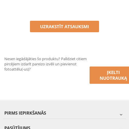
UZRAKSTĪT ATSAUKSMI
Nesen iegādājāties šo produktu? Palīdziet citiem
pircējiem izdarīt pareizo izvēli un pievienot
fotoattēlu(-us)?
ĮKELTI
NUOTRAUKĄ
PIRMS IEPIRKŠANĀS
PASŪTĪJUMS