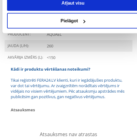
Atļaut visu
JAUDA (W):
4.2
Pielāgot
SUGA:
Filtrs
PRODUCENT:
AQUAEL
JAUDA (L/H):
260
AKVĀRIJA IZMĒRS (L):
<150
Kādi ir produktu vērtēšanas noteikumi?
Tikai reģistrēti FERA24.LV klienti, kuri ir iegādājušies produktu,
var dot tai vērtējumu. Ar zvaigznītēm norādītais vērtējums ir
vidējais no visiem vērtējumiem. Pēc atsauksmju apstrādes mēs
publicēsim gan pozitīvus, gan negatīvus vērtējumus.
Atsauksmes
Atsauksmes nav atrastas