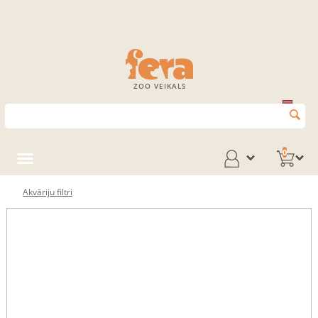
ZOO VEIKALS
0
Akvāriju filtri