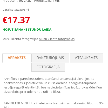
Producent:
Produkta ID:
1748
AQUAEL
Uzrakstīt atsauksmi
€
17.37
NOSŪTĪŠANA 48 STUNDU LAIKĀ.
Mūsu klienta fotogrāfijas
Mūsu klienta fotogrāfijas
APRAKSTS
RAKSTUROJUMS
ATSAUKSMES
FOTOGRĀFIJA
FAN filtrs ir paredzēts ūdens attīrīšanai un aerācijai akvārijos. Tā
priekšrocības ir ļoti efektīva un klusa darbība, enerģijas taupīšana,
iespēja regulēt efektivitāti bez nepieciešamības iebāzt rokas ūdenī un
aizsardzība pret ūdens noplūdi no filtra.
FAN FILTER MINI filtrs ir ieteicams tvertnēm ar maksimālo tilpumu 30-
60 L.