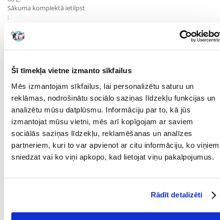
Sākuma komplektā ietilpst
:
- plastmasas trauks-
sūklis ar atbilstoši pielāgotu blīvumu, kas ļauj pēc iespējas ilgāk
saglabāt augstus filtrācijas parametrus-
rāmis ar piesūcekņiem piestiprināšanai pie akvārija sienas
Šī tīmekļa vietne izmanto sīkfailus
Mēs izmantojam sīkfailus, lai personalizētu saturu un
.
reklāmas, nodrošinātu sociālo saziņas līdzekļu funkcijas un
analizētu mūsu datplūsmu. Informāciju par to, kā jūs
Tehniskie dati
:- Filtra izmēri bez iepakojuma: 44x53x151 mm-
izmantojat mūsu vietni, mēs arī kopīgojam ar saviem
Enerģijas
sociālās saziņas līdzekļu, reklamēšanas un analīzes
patēriņš:
partneriem, kuri to var apvienot ar citu informāciju, ko viņiem
4,2 W-
Jauda: 260 l/h
sniedzat vai ko viņi apkopo, kad lietojat viņu pakalpojumus.
Parametri
Rādīt detalizēti
FILTRĒŠANAS
Sūklis
MATERIĀLS: