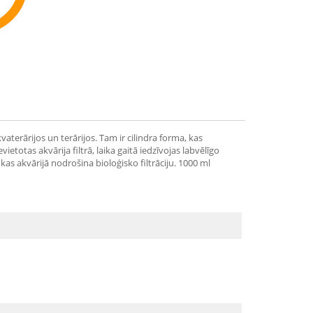
ommend
aterārijos un terārijos. Tam ir cilindra forma, kas
totas akvārija filtrā, laika gaitā iedzīvojas labvēlīgo
 kas akvārijā nodrošina bioloģisko filtrāciju. 1000 ml