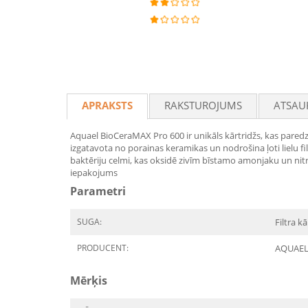
APRAKSTS
RAKSTUROJUMS
ATSAU
Aquael BioCeraMAX Pro 600 ir unikāls kārtridžs, kas paredzēt
izgatavota no porainas keramikas un nodrošina ļoti lielu fil
baktēriju celmi, kas oksidē zivīm bīstamo amonjaku un nitrītu
iepakojums
Parametri
SUGA:
Filtra kā
PRODUCENT:
AQUAE
Mērķis