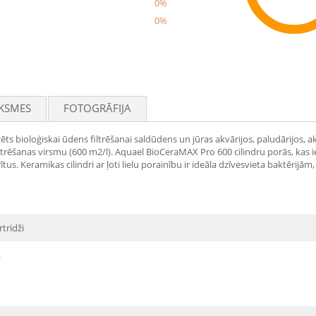
0%
0%
Rec
KSMES
FOTOGRĀFIJA
s bioloģiskai ūdens filtrēšanai saldūdens un jūras akvārijos, paludārijos, akv
trēšanas virsmu (600 m2/l). Aquael BioCeraMAX Pro 600 cilindru porās, kas ievie
s. Keramikas cilindri ar ļoti lielu porainību ir ideāla dzīvesvieta baktērijām,
rtridži
L