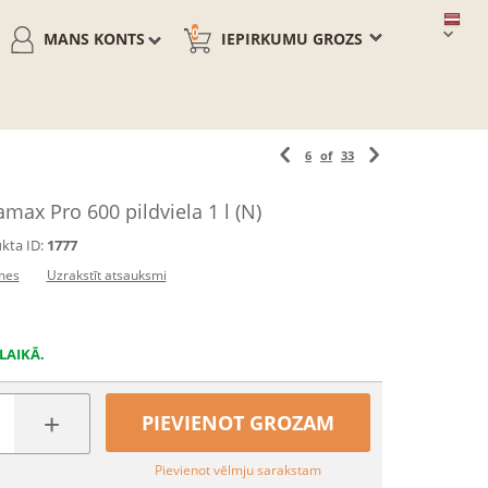
0
MANS KONTS
IEPIRKUMU GROZS
6
of
33
amax Pro 600 pildviela 1 l (N)
kta ID:
1777
mes
Uzrakstīt atsauksmi
LAIKĀ.
+
PIEVIENOT GROZAM
Pievienot vēlmju sarakstam