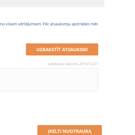
jais no visiem vērtējumiem. Pēc atsauksmju apstrādes mēs
UZRAKSTĪT ATSAUKSMI
izdošanas datums 2016/12/27
ĮKELTI NUOTRAUKĄ