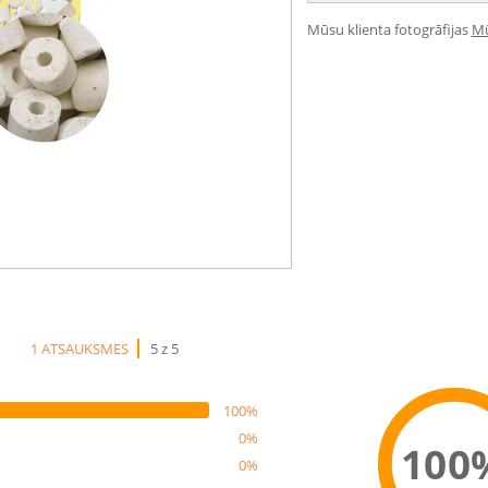
Mūsu klienta fotogrāfijas
Mū
1 ATSAUKSMES
5 z 5
100%
0%
100
0%