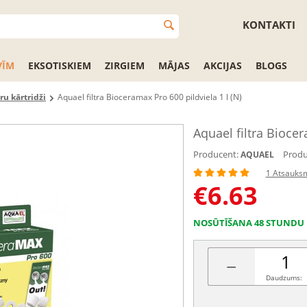
KONTAKTI
VĪM
EKSOTISKIEM
ZIRGIEM
MĀJAS
AKCIJAS
BLOGS
tru kārtridži
Aquael filtra Bioceramax Pro 600 pildviela 1 l (N)
Aquael filtra Biocer
Producent:
Produ
AQUAEL
1 Atsauks
€
6.63
NOSŪTĪŠANA 48 STUNDU 
−
Daudzums: