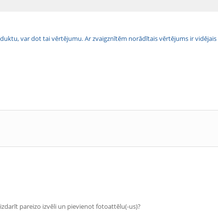
 produktu, var dot tai vērtējumu. Ar zvaigznītēm norādītais vērtējums ir vidē
zdarīt pareizo izvēli un pievienot fotoattēlu(-us)?