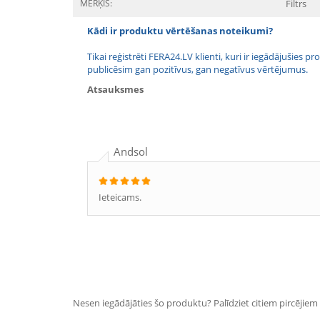
MĒRĶIS:
Filtrs
Kādi ir produktu vērtēšanas noteikumi?
Tikai reģistrēti FERA24.LV klienti, kuri ir iegādājušies
publicēsim gan pozitīvus, gan negatīvus vērtējumus.
Atsauksmes
Andsol
Ieteicams.
Nesen iegādājāties šo produktu? Palīdziet citiem pircējiem i