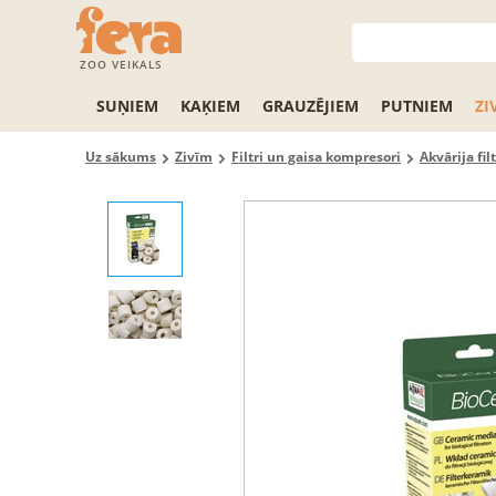
ZOO VEIKALS
SUŅIEM
KAĶIEM
GRAUZĒJIEM
PUTNIEM
ZI
Uz sākums
Zivīm
Filtri un gaisa kompresori
Akvārija fil