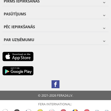
PIRMS IEPIRKŠANĀS
PASŪTĪJUMS
PĒC IEPIRKŠANĀS
PAR UZŅĒMUMU
© 2021-2026 FERA24.LV.
FERA INTERNATIONAL: