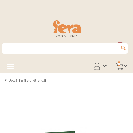
ZOO VEIKALS
0
Akvārija filtru kārtridži