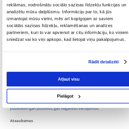
neitralizē tajā izšķīdušos nitrītu un nitrātu jonus. Tas pasargā zivis no
reklāmas, nodrošinātu sociālo saziņas līdzekļu funkcijas un
kaitīgām slāpekli saturošām vielām un ļauj ierobežot ūdens maiņas
analizētu mūsu datplūsmu. Informāciju par to, kā jūs
apjomu un biežumu.
izmantojat mūsu vietni, mēs arī kopīgojam ar saviem
Parametri
sociālās saziņas līdzekļu, reklamēšanas un analīzes
partneriem, kuri to var apvienot ar citu informāciju, ko viņiem
SUGA:
Filtra kārtridži
sniedzat vai ko viņi apkopo, kad lietojat viņu pakalpojumus.
PRODUCENT:
AQUAEL
Mērķis
Rādīt detalizēti
MĒRĶIS:
Filtrs
Atļaut visu
Kādi ir produktu vērtēšanas noteikumi?
Tikai reģistrēti FERA24.LV klienti, kuri ir iegādājušies produktu,
Pielāgot
var dot tai vērtējumu. Ar zvaigznītēm norādītais vērtējums ir
vidējais no visiem vērtējumiem. Pēc atsauksmju apstrādes mēs
publicēsim gan pozitīvus, gan negatīvus vērtējumus.
Atsauksmes