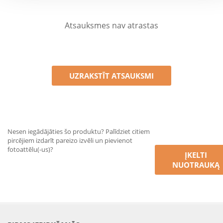
Atsauksmes nav atrastas
UZRAKSTĪT ATSAUKSMI
Nesen iegādājāties šo produktu? Palīdziet citiem
pircējiem izdarīt pareizo izvēli un pievienot
fotoattēlu(-us)?
ĮKELTI
NUOTRAUKĄ