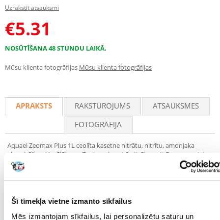
Uzrakstīt atsauksmi
€
5.31
NOSŪTĪŠANA 48 STUNDU LAIKĀ.
Mūsu klienta fotogrāfijas
Mūsu klienta fotogrāfijas
APRAKSTS
RAKSTUROJUMS
ATSAUKSMES
FOTOGRĀFIJA
Aquael Zeomax Plus 1L ceolīta kasetne nitrātu, nitrītu, amonjaka
absorbēšanai Izvēlēts ceolīts, kas absorbē nitrātus, nitrītus, amonjaku.
ZeoMAX Plus ir unikāls kārtridžs, kas paredzēts ūdens ķīmiskai
filtrēšanai saldūdens akvārijos, paludārijos, akvaterārijos un terārijos.
Tam ir grants forma, kas izgatavota no rūpīgi atlasīta ceolīta, kas
nodrošina ļoti augstu sorbcijas spēju. ZeoMAX Plus ražošanā
izmantotajam īpaši iepakotajam ceolītam piemīt izcilas absorbcijas
Šī tīmekļa vietne izmanto sīkfailus
īpašības. Tā rezultātā tas absorbē ūdenī izšķīdušos toksiskos slāpekļa
savienojumus. Tas absorbē amonjaku no ūdens, kā arī saista un
Mēs izmantojam sīkfailus, lai personalizētu saturu un