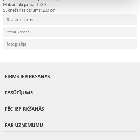
Maksimālā jauda: 150 l/h,
Sūknēšanas dziļums: 200 cm
Raksturojums
Atsauksmes
fotogrāfija
PIRMS IEPIRKŠANĀS
PASŪTĪJUMS
PĒC IEPIRKŠANĀS
PAR UZŅĒMUMU