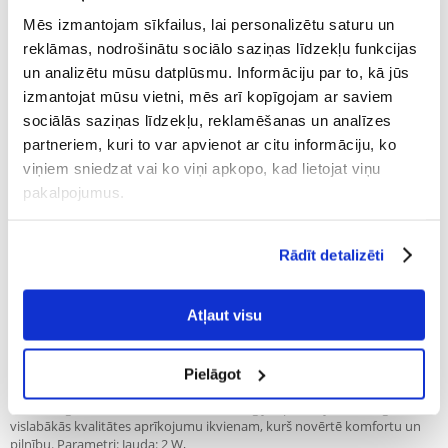
Uzrakstīt atsauksmi
Mēs izmantojam sīkfailus, lai personalizētu saturu un
€
35.12
reklāmas, nodrošinātu sociālo saziņas līdzekļu funkcijas
un analizētu mūsu datplūsmu. Informāciju par to, kā jūs
izmantojat mūsu vietni, mēs arī kopīgojam ar saviem
NOSŪTĪŠANA 48 STUNDU LAIKĀ.
sociālās saziņas līdzekļu, reklamēšanas un analīzes
Mūsu klienta fotogrāfijas
Mūsu klienta fotogrāfijas
partneriem, kuri to var apvienot ar citu informāciju, ko
viņiem sniedzat vai ko viņi apkopo, kad lietojat viņu
pakalpojumus.
Apraksts
Lai akvārija ūdens būtu labā stāvoklī un zivīm nodrošinātu ideālus
Rādīt detalizēti
dzīves apstākļus, ir nepieciešams aerators. Aquael OXYPRO 150 ir ļoti
kluss un efektīvs produkts, kas piemērots jebkura veida akvārijiem.
Aeratora izgatavošanai tika izmantots elektromagnēts un izgatavotas
Atļaut visu
dubultas korpusa sienas, kas slāpē jebkādas vibrācijas. Turklāt šī ierīce ir
ļoti efektīva, un to var izmantot dziļos akvārijos, jo tā var sūknēt gaisu
pat 2 metrus zem ūdens virsmas līmeņa. Aeratoru ir viegli lietot, tam ir
poga, ar kuru var regulēt tā darba intensitāti, un par tā izpausmi liecina
Pielāgot
kvēlojoša diode un augoši burbuļi. Aquael OXYPRO 150 aerators ir
mūsdienīga dizaina un inovatīvu tehnoloģiju apvienojums, kas garantē
vislabākās kvalitātes aprīkojumu ikvienam, kurš novērtē komfortu un
pilnību. Parametri: Jauda: 2 W,