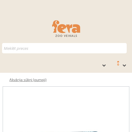
ZOO VEIKALS
0
Akvārija sūkņi (pumpji)