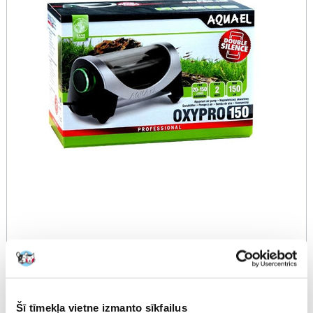
Aquael gaisa pumpis Oxypro 150
Producent:
Produkta ID:
1877
AQUAEL
Šī tīmekļa vietne izmanto sīkfailus