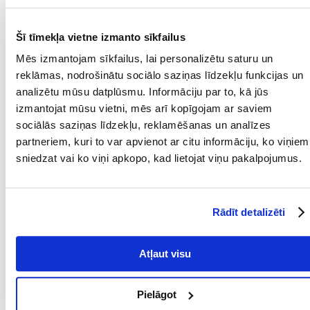
termiskā aizsardzība
Šī tīmekļa vietne izmanto sīkfailus
Mēs izmantojam sīkfailus, lai personalizētu saturu un
reklāmas, nodrošinātu sociālo saziņas līdzekļu funkcijas un
analizētu mūsu datplūsmu. Informāciju par to, kā jūs
.
izmantojat mūsu vietni, mēs arī kopīgojam ar saviem
Tehniskie dati:
sociālās saziņas līdzekļu, reklamēšanas un analīzes
Jauda 42 WMaksimālā
partneriem, kuri to var apvienot ar citu informāciju, ko viņiem
jauda (l/h) 3500Maksimālais
sniedzat vai ko viņi apkopo, kad lietojat viņu pakalpojumus.
ūdens kolonnas augstums (cm) 250IN
(collas) 3/4OUT
(collas
Rādīt detalizēti
) 3/4
Atļaut visu
Parametri
PRODUCENT:
AQUAEL
Pielāgot