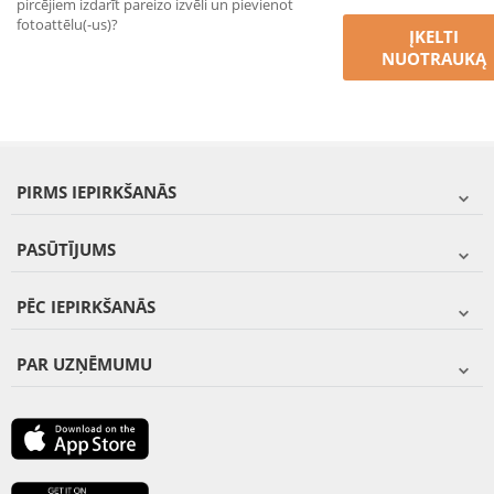
pircējiem izdarīt pareizo izvēli un pievienot
fotoattēlu(-us)?
ĮKELTI
NUOTRAUKĄ
PIRMS IEPIRKŠANĀS
PASŪTĪJUMS
PĒC IEPIRKŠANĀS
PAR UZŅĒMUMU