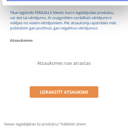
Kādi ir produktu vērtēšanas noteikumi?
Tikai reģistrēti FERA24.LV klienti, kuri ir iegādājušies produktu,
var dot tai vērtējumu. Ar zvaigznītēm norādītais vērtējums ir
vidējais no visiem vērtējumiem. Pēc atsauksmju apstrādes mēs
publicēsim gan pozitīvus, gan negatīvus vērtējumus.
Atsauksmes
Atsauksmes nav atrastas
UZRAKSTĪT ATSAUKSMI
Nesen iegādājāties šo produktu? Palīdziet citiem