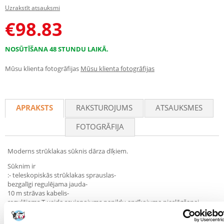
Uzrakstīt atsauksmi
€
98.83
NOSŪTĪŠANA 48 STUNDU LAIKĀ.
Mūsu klienta fotogrāfijas
Mūsu klienta fotogrāfijas
APRAKSTS
RAKSTUROJUMS
ATSAUKSMES
FOTOGRĀFIJA
Moderns strūklakas sūknis dārza dīķiem.
Sūknim ir
:- teleskopiskās strūklakas sprauslas-
bezgalīgi regulējama jauda-
10 m strāvas kabelis-
regulējams T-veida savienojums papildu aprīkojuma pieslēgšanai-
iebūvēts priekšfiltrs-
var izmantot ar plašu strūklaku sprauslu klāstu-