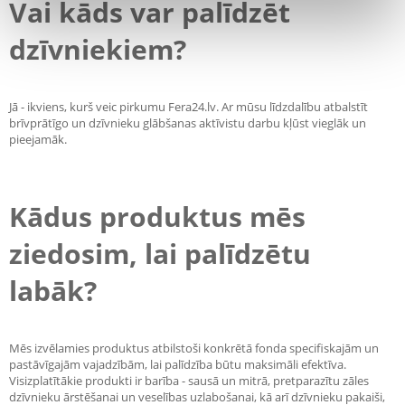
Vai kāds var palīdzēt
dzīvniekiem?
Jā - ikviens, kurš veic pirkumu Fera24.lv. Ar mūsu līdzdalību atbalstīt
brīvprātīgo un dzīvnieku glābšanas aktīvistu darbu kļūst vieglāk un
pieejamāk.
Kādus produktus mēs
ziedosim, lai palīdzētu
labāk?
Mēs izvēlamies produktus atbilstoši konkrētā fonda specifiskajām un
pastāvīgajām vajadzībām, lai palīdzība būtu maksimāli efektīva.
Visizplatītākie produkti ir barība - sausā un mitrā, pretparazītu zāles
dzīvnieku ārstēšanai un veselības uzlabošanai, kā arī dzīvnieku pakaiši,