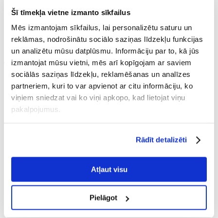
Biežāk
Šī tīmekļa vietne izmanto sīkfailus
Mēs izmantojam sīkfailus, lai personalizētu saturu un
uzdotie
reklāmas, nodrošinātu sociālo saziņas līdzekļu funkcijas
jautājumi
un analizētu mūsu datplūsmu. Informāciju par to, kā jūs
izmantojat mūsu vietni, mēs arī kopīgojam ar saviem
par
sociālās saziņas līdzekļu, reklamēšanas un analīzes
partneriem, kuri to var apvienot ar citu informāciju, ko
palīdzību dzīvniekiem
viņiem sniedzat vai ko viņi apkopo, kad lietojat viņu
Fera24.lv
pakalpojumus.
Kā es varu veikt ziedojumu?
Rādīt detalizēti
Jūs varat pievienot ziedojumu, izvēloties atbilstošu iespēju iepirkumu
Atļaut visu
grozā pasūtīšanas laikā. Jūs varat izvēlēties ziedojumu
1,05 €, 2,11 €, 5,26
€, 10,53 € vai 21,06 €
apmērā. Ielikt grozā
Pielāgot