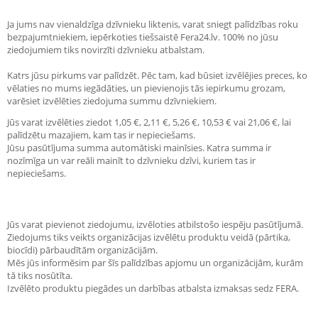
Ja jums nav vienaldzīga dzīvnieku liktenis, varat sniegt palīdzības roku
bezpajumtniekiem, iepērkoties tiešsaistē Fera24.lv. 100% no jūsu
ziedojumiem tiks novirzīti dzīvnieku atbalstam.
Katrs jūsu pirkums var palīdzēt. Pēc tam, kad būsiet izvēlējies preces, ko
vēlaties no mums iegādāties, un pievienojis tās iepirkumu grozam,
varēsiet izvēlēties ziedojuma summu dzīvniekiem.
Jūs varat izvēlēties ziedot 1,05 €, 2,11 €, 5,26 €, 10,53 € vai 21,06 €, lai
palīdzētu mazajiem, kam tas ir nepieciešams.
Jūsu pasūtījuma summa automātiski mainīsies. Katra summa ir
nozīmīga un var reāli mainīt to dzīvnieku dzīvi, kuriem tas ir
nepieciešams.
Jūs varat pievienot ziedojumu, izvēloties atbilstošo iespēju pasūtījumā.
Ziedojums tiks veikts organizācijas izvēlētu produktu veidā (pārtika,
biocīdi) pārbaudītām organizācijām.
Mēs jūs informēsim par šīs palīdzības apjomu un organizācijām, kurām
tā tiks nosūtīta.
Izvēlēto produktu piegādes un darbības atbalsta izmaksas sedz FERA.