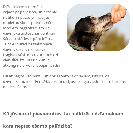
Dzīvniekiem vienmēr ir
vajadzīga palīdzība, un nesenie
notikumi pasaulē ir radījuši
nopietnu slodzi patversmēm,
fondiem, organizācijām un
dzīvnieku ārstēšanas centriem.
Šādas iestādes ir pārpildītas.
Tur tiek turēti bezsaimnieka
dzīvnieki vai dzīvnieki ar
traģisku vēsturi, ar kuriem bieži
vien slikti izturas un kuri ir
atkarīgi no cilvēku labajām sirdīm.
Lai atvieglotu šo nastu un dotu spārnus cilvēkiem, kas palīdz
dzīvniekiem, mēs, Fera24.lv, esam radījuši iespēju ziedot tiem, kam tas
nepieciešams.
Kā jūs varat pievienoties, lai palīdzētu dzīvniekiem,
kam nepieciešama palīdzība?