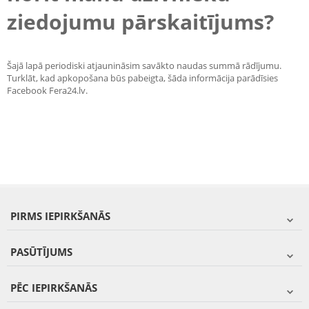
ziedojumu pārskaitījums?
Šajā lapā periodiski atjaunināsim savākto naudas summā rādījumu.
Turklāt, kad apkopošana būs pabeigta, šāda informācija parādīsies
Facebook Fera24.lv.
PIRMS IEPIRKŠANĀS
PASŪTĪJUMS
PĒC IEPIRKŠANĀS