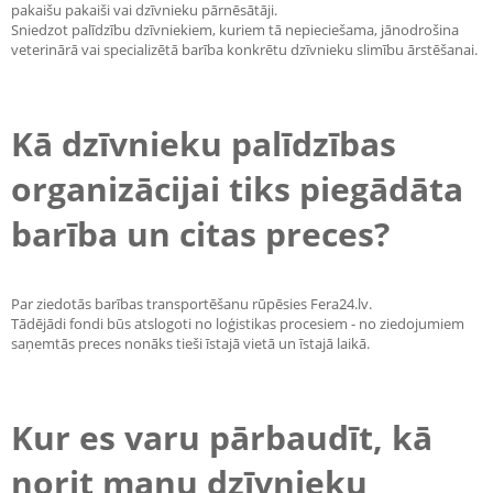
pakaišu pakaiši vai dzīvnieku pārnēsātāji.
Sniedzot palīdzību dzīvniekiem, kuriem tā nepieciešama, jānodrošina
veterinārā vai specializētā barība konkrētu dzīvnieku slimību ārstēšanai.
Kā dzīvnieku palīdzības
organizācijai tiks piegādāta
barība un citas preces?
Par ziedotās barības transportēšanu rūpēsies Fera24.lv.
Tādējādi fondi būs atslogoti no loģistikas procesiem - no ziedojumiem
saņemtās preces nonāks tieši īstajā vietā un īstajā laikā.
Kur es varu pārbaudīt, kā
norit manu dzīvnieku