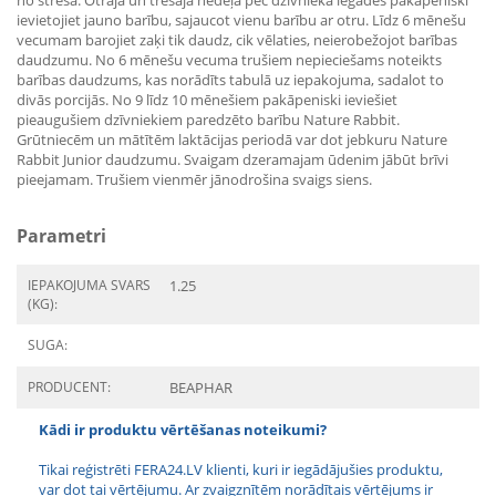
no stresa. Otrajā un trešajā nedēļā pēc dzīvnieka iegādes pakāpeniski
ievietojiet jauno barību, sajaucot vienu barību ar otru. Līdz 6 mēnešu
vecumam barojiet zaķi tik daudz, cik vēlaties, neierobežojot barības
daudzumu. No 6 mēnešu vecuma trušiem nepieciešams noteikts
barības daudzums, kas norādīts tabulā uz iepakojuma, sadalot to
divās porcijās. No 9 līdz 10 mēnešiem pakāpeniski ieviešiet
pieaugušiem dzīvniekiem paredzēto barību Nature Rabbit.
Grūtniecēm un mātītēm laktācijas periodā var dot jebkuru Nature
Rabbit Junior daudzumu. Svaigam dzeramajam ūdenim jābūt brīvi
pieejamam. Trušiem vienmēr jānodrošina svaigs siens.
Parametri
IEPAKOJUMA SVARS
1.25
(KG):
SUGA:
PRODUCENT:
BEAPHAR
Kādi ir produktu vērtēšanas noteikumi?
Tikai reģistrēti FERA24.LV klienti, kuri ir iegādājušies produktu,
var dot tai vērtējumu. Ar zvaigznītēm norādītais vērtējums ir