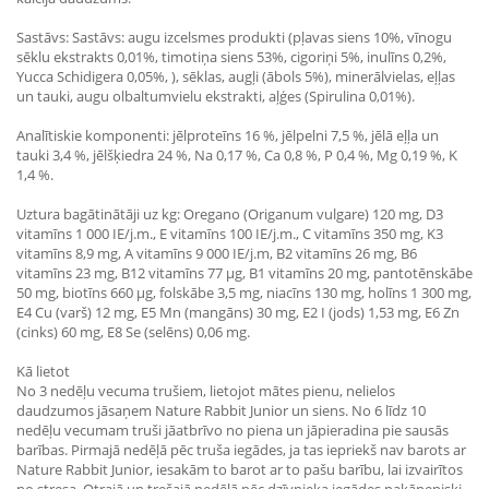
Sastāvs: Sastāvs: augu izcelsmes produkti (pļavas siens 10%, vīnogu
sēklu ekstrakts 0,01%, timotiņa siens 53%, cigoriņi 5%, inulīns 0,2%,
Yucca Schidigera 0,05%, ), sēklas, augļi (ābols 5%), minerālvielas, eļļas
un tauki, augu olbaltumvielu ekstrakti, aļģes (Spirulina 0,01%).
Analītiskie komponenti: jēlproteīns 16 %, jēlpelni 7,5 %, jēlā eļļa un
tauki 3,4 %, jēlšķiedra 24 %, Na 0,17 %, Ca 0,8 %, P 0,4 %, Mg 0,19 %, K
1,4 %.
Uztura bagātinātāji uz kg: Oregano (Origanum vulgare) 120 mg, D3
vitamīns 1 000 IE/j.m., E vitamīns 100 IE/j.m., C vitamīns 350 mg, K3
vitamīns 8,9 mg, A vitamīns 9 000 IE/j.m, B2 vitamīns 26 mg, B6
vitamīns 23 mg, B12 vitamīns 77 μg, B1 vitamīns 20 mg, pantotēnskābe
50 mg, biotīns 660 μg, folskābe 3,5 mg, niacīns 130 mg, holīns 1 300 mg,
E4 Cu (varš) 12 mg, E5 Mn (mangāns) 30 mg, E2 I (jods) 1,53 mg, E6 Zn
(cinks) 60 mg, E8 Se (selēns) 0,06 mg.
Kā lietot
No 3 nedēļu vecuma trušiem, lietojot mātes pienu, nelielos
daudzumos jāsaņem Nature Rabbit Junior un siens. No 6 līdz 10
nedēļu vecumam truši jāatbrīvo no piena un jāpieradina pie sausās
barības. Pirmajā nedēļā pēc truša iegādes, ja tas iepriekš nav barots ar
Nature Rabbit Junior, iesakām to barot ar to pašu barību, lai izvairītos