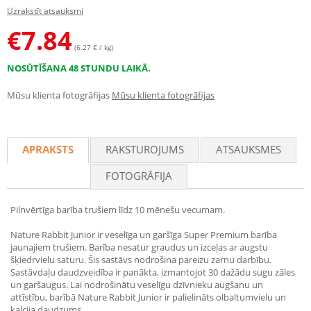
Uzrakstīt atsauksmi
€
7.84
(6.27 € / kg)
NOSŪTĪŠANA 48 STUNDU LAIKĀ.
Mūsu klienta fotogrāfijas
Mūsu klienta fotogrāfijas
APRAKSTS
RAKSTUROJUMS
ATSAUKSMES
FOTOGRĀFIJA
Pilnvērtīga barība trušiem līdz 10 mēnešu vecumam.
Nature Rabbit Junior ir veselīga un garšīga Super Premium barība
jaunajiem trušiem. Barība nesatur graudus un izceļas ar augstu
šķiedrvielu saturu. Šis sastāvs nodrošina pareizu zarnu darbību.
Sastāvdaļu daudzveidība ir panākta, izmantojot 30 dažādu sugu zāles
un garšaugus. Lai nodrošinātu veselīgu dzīvnieku augšanu un
attīstību, barībā Nature Rabbit Junior ir palielināts olbaltumvielu un
kalcija daudzums.