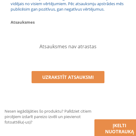
vidējais no visiem vērtējumiem. Pēc atsauksmju apstrādes mēs
publicēsim gan pozitīvus, gan negatīvus vērtējumus.
Atsauksmes
Atsauksmes nav atrastas
UZRAKSTĪT ATSAUKSMI
Nesen iegādājāties šo produktu? Palīdziet citiem
pircējiem izdarīt pareizo izvēli un pievienot
fotoattēlu(-us)?
ĮKELTI
NUOTRAUKĄ