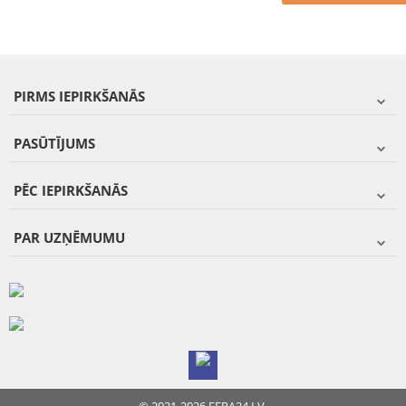
PIRMS IEPIRKŠANĀS
PASŪTĪJUMS
PĒC IEPIRKŠANĀS
PAR UZŅĒMUMU