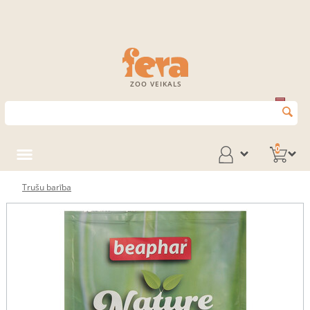
ZOO VEIKALS
0
Trušu barība