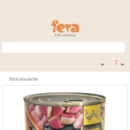
ZOO VEIKALS
0
Mitrā suņu barība