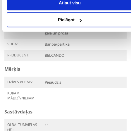
Atļaut visu
MĀJDZĪVNIEKA
Universāls
IZMĒRS:
Pielāgot
PRODUKTU LĪNIJA:
BELCANDO Super
Premium Vistas gaļa, pīles
gaļa un prosa
SUGA:
Barība/pārtika
PRODUCENT:
BELCANDO
Mērķis
DZĪVES POSMS:
Pieaudzis
KURAM
MĀJDZĪVNIEKAM:
Sastāvdaļas
OLBALTUMVIELAS
11
(%):