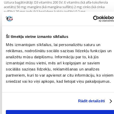
Uztura bagātinātāji: D3 vitamīns 200 SV; E vitamīns (kā alfa-tokoferola
acetāts) 50 mg; mangāns (kā mangāna sulfāts) 2 mg; cinks (kā cinka
sulfāts) 20 mg; jods (kā bezūdens kalcija jodāts) 0,2 mg.
Analītiskās sastāvdaļas:
olbaltumvielu saturs 11,0 %; tauku saturs 5,5 %; pelni 2,0 %;
Šī tīmekļa vietne izmanto sīkfailus
šķiedrvielas 0,4 %; mitruma saturs 78,0 %.
Mēs izmantojam sīkfailus, lai personalizētu saturu un
reklāmas, nodrošinātu sociālo saziņas līdzekļu funkcijas un
Barošanas ieteikumi:
analizētu mūsu datplūsmu. Informāciju par to, kā jūs
Ņemiet vērā pārejas periodu un pielāgojiet barības daudzumu
izmantojat mūsu vietni, mēs arī kopīgojam ar saviem
atbilstoši mājdzīvnieka vajadzībām. Nodrošiniet sunim svaigu ūdeni.
sociālās saziņas līdzekļu, reklamēšanas un analīzes
Produkts jābaro istabas temperatūrā. Neizmantoto daļu uzglabājiet
partneriem, kuri to var apvienot ar citu informāciju, ko viņiem
ledusskapī līdz 2 dienām.
sniedzat vai ko viņi apkopo, kad lietojat viņu pakalpojumus.
KRAJ POCHODZENIA:
Bewital petfood, Vācija
Parametri
Rādīt detalizēti
IEPAKOJUMA SVARS
0.4
(KG):