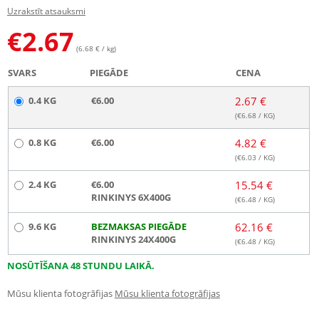
Uzrakstīt atsauksmi
€
2.67
(6.68 € / kg)
SVARS
PIEGĀDE
CENA
0.4 KG
€6.00
2.67 €
(€
6.68
/ KG)
0.8 KG
€6.00
4.82 €
(€
6.03
/ KG)
2.4 KG
€6.00
15.54 €
RINKINYS 6X400G
(€
6.48
/ KG)
9.6 KG
BEZMAKSAS PIEGĀDE
62.16 €
RINKINYS 24X400G
(€
6.48
/ KG)
NOSŪTĪŠANA 48 STUNDU LAIKĀ.
Mūsu klienta fotogrāfijas
Mūsu klienta fotogrāfijas