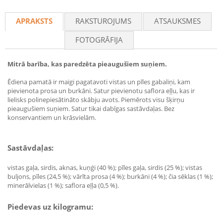
APRAKSTS
RAKSTUROJUMS
ATSAUKSMES
FOTOGRĀFIJA
Mitrā barība, kas paredzēta pieaugušiem suņiem.
Ēdiena pamatā ir maigi pagatavoti vistas un pīles gabaliņi, kam
pievienota prosa un burkāni. Satur pievienotu saflora eļļu, kas ir
lielisks polinepiesātināto skābju avots. Piemērots visu šķirņu
pieaugušiem suņiem. Satur tikai dabīgas sastāvdaļas. Bez
konservantiem un krāsvielām.
Sastāvdaļas:
vistas gaļa, sirdis, aknas, kuņģi (40 %); pīles gaļa, sirdis (25 %); vistas
buljons, pīles (24,5 %); vārīta prosa (4 %); burkāni (4 %); čia sēklas (1 %);
minerālvielas (1 %); saflora eļļa (0,5 %).
Piedevas uz kilogramu: