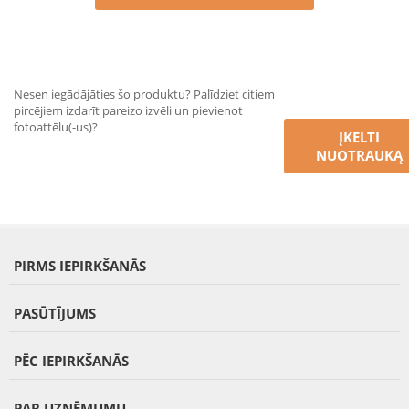
Nesen iegādājāties šo produktu? Palīdziet citiem
pircējiem izdarīt pareizo izvēli un pievienot
fotoattēlu(-us)?
ĮKELTI
NUOTRAUKĄ
PIRMS IEPIRKŠANĀS
PASŪTĪJUMS
PĒC IEPIRKŠANĀS
PAR UZŅĒMUMU