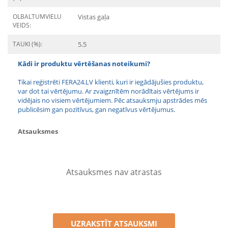
OLBALTUMVIELU
Vistas gaļa
VEIDS:
TAUKI (%):
5.5
Kādi ir produktu vērtēšanas noteikumi?
Tikai reģistrēti FERA24.LV klienti, kuri ir iegādājušies produktu,
var dot tai vērtējumu. Ar zvaigznītēm norādītais vērtējums ir
vidējais no visiem vērtējumiem. Pēc atsauksmju apstrādes mēs
publicēsim gan pozitīvus, gan negatīvus vērtējumus.
Atsauksmes
Atsauksmes nav atrastas
UZRAKSTĪT ATSAUKSMI