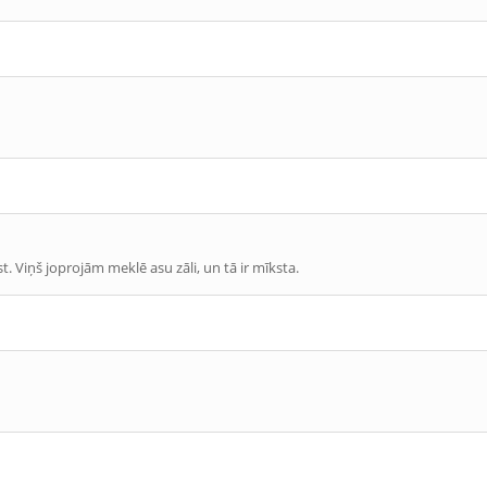
st. Viņš joprojām meklē asu zāli, un tā ir mīksta.