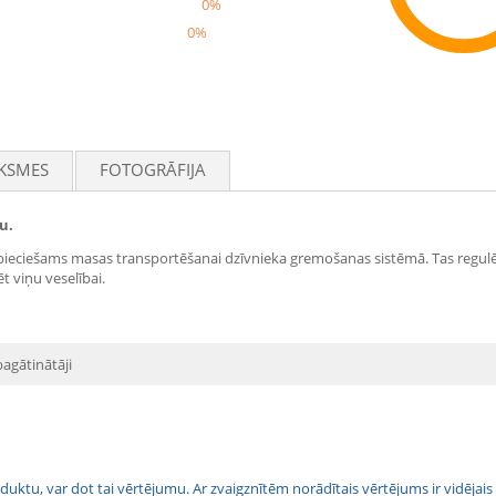
0%
0%
Rec
KSMES
FOTOGRĀFIJA
u.
pieciešams masas transportēšanai dzīvnieka gremošanas sistēmā. Tas regul
ēt viņu veselībai.
agātinātāji
 produktu, var dot tai vērtējumu. Ar zvaigznītēm norādītais vērtējums ir vidē