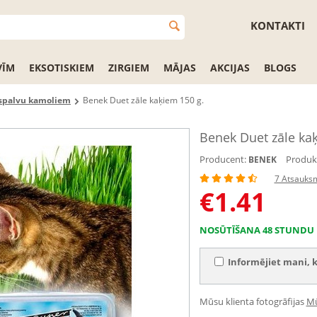
KONTAKTI
VĪM
EKSOTISKIEM
ZIRGIEM
MĀJAS
AKCIJAS
BLOGS
 spalvu kamoliem
Benek Duet zāle kaķiem 150 g.
Benek Duet zāle ka
Producent:
Produkt
BENEK
7 Atsauks
€
1.41
NOSŪTĪŠANA 48 STUNDU 
Informējiet mani, k
Mūsu klienta fotogrāfijas
Mū