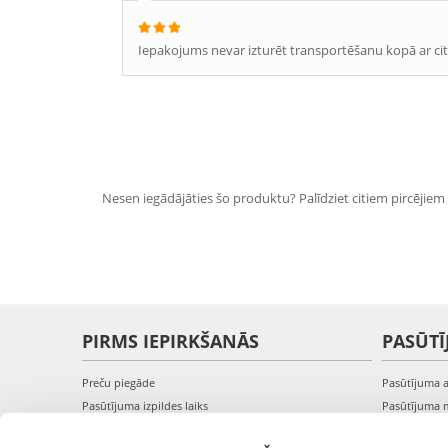
Iepakojums nevar izturēt transportēšanu kopā ar cit
Nesen iegādājāties šo produktu? Palīdziet citiem pircējiem i
PIRMS IEPIRKŠANĀS
PASŪTĪ
Preču piegāde
Pasūtījuma 
Pasūtījuma izpildes laiks
Pasūtījuma 
Preču pieejamība
Pasūtījuma 