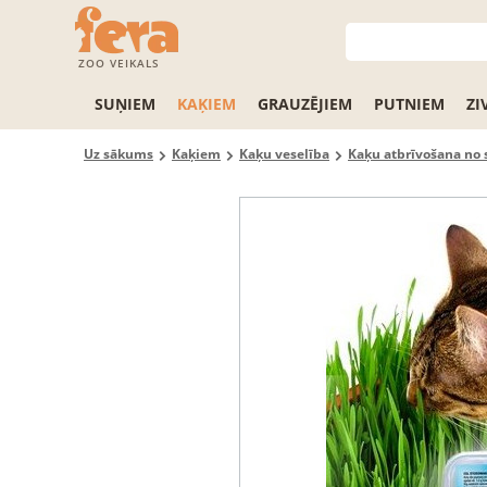
ZOO VEIKALS
SUŅIEM
KAĶIEM
GRAUZĒJIEM
PUTNIEM
ZI
Uz sākums
Kaķiem
Kaķu veselība
Kaķu atbrīvošana no