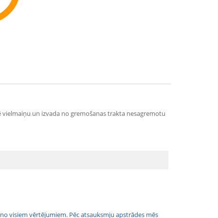
ommend
ē vielmaiņu un izvada no gremošanas trakta nesagremotu
jais no visiem vērtējumiem. Pēc atsauksmju apstrādes mēs