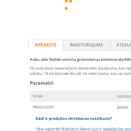
APRAKSTS
RAKSTUROJUMS
ATSAU
Kaķu zāle lieliski veicina gremošanas sistēmas darbīb
Tā nodrošina nepieciešamo šķiedrvielu daudzumu, kas ne
pārtiku. Tā kā dzīvnieki ēd zāli, tie neēd ziedus, kas var kait
Parametri
SUGA:
Uztura b
PRODUCENT:
BENEK
Kādi ir produktu vērtēšanas noteikumi?
Tikai reģistrēti FERA24.LV klienti, kuri ir iegādājušies