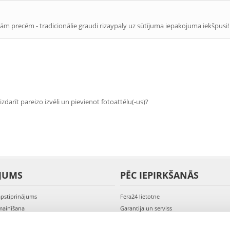
ām precēm - tradicionālie graudi rizaypaly uz sūtījuma iepakojuma iekšpusi!
zdarīt pareizo izvēli un pievienot fotoattēlu(-us)?
JUMS
PĒC IEPIRKŠANĀS
apstiprinājums
Fera24 lietotne
mainīšana
Garantija un serviss
veikšana
PVN rēķini