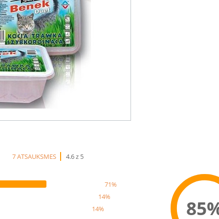
7 ATSAUKSMES
4.6 z 5
71%
14%
85
14%