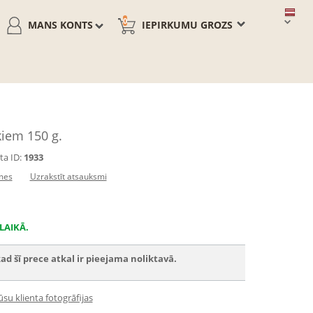
0
MANS KONTS
IEPIRKUMU GROZS
ķiem 150 g.
a ID:
1933
mes
Uzrakstīt atsauksmi
LAIKĀ.
ad šī prece atkal ir pieejama noliktavā.
su klienta fotogrāfijas