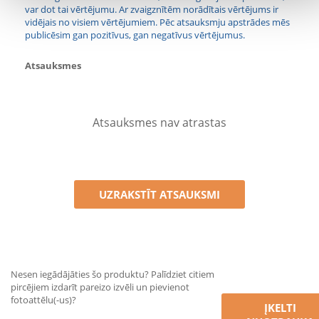
var dot tai vērtējumu. Ar zvaigznītēm norādītais vērtējums ir
vidējais no visiem vērtējumiem. Pēc atsauksmju apstrādes mēs
publicēsim gan pozitīvus, gan negatīvus vērtējumus.
Atsauksmes
Atsauksmes nav atrastas
UZRAKSTĪT ATSAUKSMI
Nesen iegādājāties šo produktu? Palīdziet citiem
pircējiem izdarīt pareizo izvēli un pievienot
fotoattēlu(-us)?
ĮKELTI