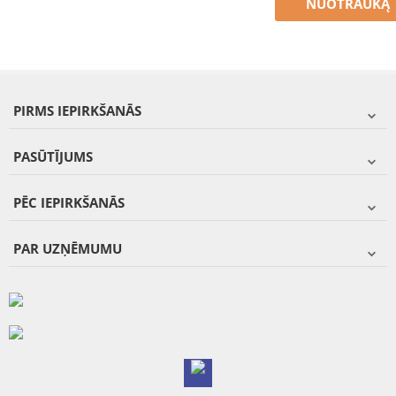
NUOTRAUKĄ
PIRMS IEPIRKŠANĀS
PASŪTĪJUMS
PĒC IEPIRKŠANĀS
PAR UZŅĒMUMU