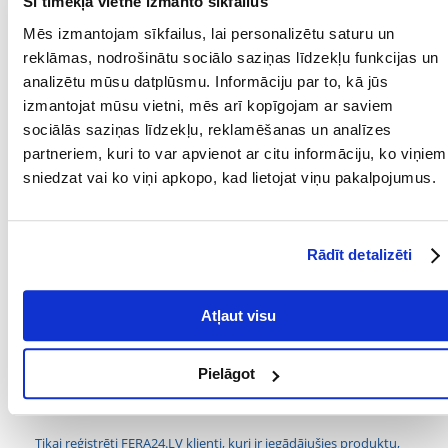
Šī tīmekļa vietne izmanto sīkfailus
tehnoloģijas izmantošana novērš tradicionālo cepšanas procesu.
Turklāt visas Coolbaton sastāvdaļas ir apvienotas ar 100% dabīgām
Mēs izmantojam sīkfailus, lai personalizētu saturu un
vielām.
reklāmas, nodrošinātu sociālo saziņas līdzekļu funkcijas un
Kolbās nav krāsvielu vai konservantu, un tās ir jautri ēst.
Papildus
analizētu mūsu datplūsmu. Informāciju par to, kā jūs
valriekstu aromātam flakonu sērijā ir pieejami arī citi aromāti
:
izmantojat mūsu vietni, mēs arī kopīgojam ar saviem
ābolu, garšaugu, dārzeņu, pastinaku, burkānu, asinszāļu, pētersīļu.
sociālās saziņas līdzekļu, reklamēšanas un analīzes
partneriem, kuri to var apvienot ar citu informāciju, ko viņiem
Parametri
sniedzat vai ko viņi apkopo, kad lietojat viņu pakalpojumus.
IEPAKOJUMA SVARS
0.1
(KG):
Rādīt detalizēti
PAPILDU IEGUVUMI
Vitamīnu piegāde
VESELĪBAI:
Atļaut visu
SUGA:
PRODUCENT:
NATURAL-VIT
Pielāgot
Kādi ir produktu vērtēšanas noteikumi?
Tikai reģistrēti FERA24.LV klienti, kuri ir iegādājušies produktu,