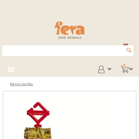
ZOO VEIKALS
0
Kāmju barība