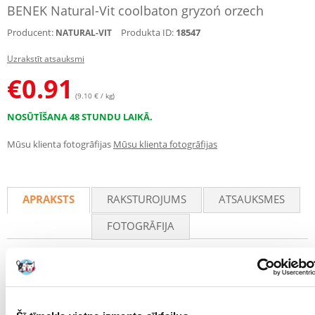
BENEK Natural-Vit coolbaton gryzoń orzech
Producent:
Produkta ID:
18547
NATURAL-VIT
Uzrakstīt atsauksmi
€
0.91
(9.10 € / kg)
NOSŪTĪŠANA 48 STUNDU LAIKĀ.
Mūsu klienta fotogrāfijas
Mūsu klienta fotogrāfijas
APRAKSTS
RAKSTUROJUMS
ATSAUKSMES
FOTOGRĀFIJA
Veselīgi, dabiski
Veselīgs, dabīgs un garšīgs
riekstu
kārums
y
grauzējiem un trušiem. Dabiska kolba, kas sastāv no augstākās
kvalitātes graudaugiem, augļiem, dārzeņiem un garšaugiem, kuri dabā
veido šo dzīvnieku uztura pamatu. Pateicoties pakaramā konstrukcijai,
līdz pat 95 % kolbas tilpuma ir pārtikas produkti. Inovatīvas