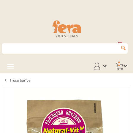
ZOO VEIKALS
0
Trušu barība