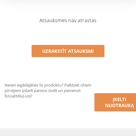
Atsauksmes nav atrastas
UZRAKSTĪT ATSAUKSMI
Nesen iegādājāties šo produktu? Palīdziet citiem
pircējiem izdarīt pareizo izvēli un pievienot
fotoattēlu(-us)?
ĮKELTI
NUOTRAUKĄ