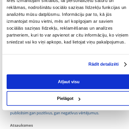
Mēs izmantojam sīkfailus, lai personalizētu saturu un
reklāmas, nodrošinātu sociālo saziņas līdzekļu funkcijas un
Iepakojums : 50 g
analizētu mūsu datplūsmu. Informāciju par to, kā jūs
Parametri
izmantojat mūsu vietni, mēs arī kopīgojam ar saviem
sociālās saziņas līdzekļu, reklamēšanas un analīzes
IEPAKOJUMA SVARS
0.05
partneriem, kuri to var apvienot ar citu informāciju, ko viņiem
(KG):
sniedzat vai ko viņi apkopo, kad lietojat viņu pakalpojumus.
PAPILDU IEGUVUMI
Zobu nodilums
VESELĪBAI:
Rādīt detalizēti
SUGA:
Žāvēti augļi un dārzeņi
PRODUCENT:
NATURAL-VIT
Atļaut visu
Kādi ir produktu vērtēšanas noteikumi?
Tikai reģistrēti FERA24.LV klienti, kuri ir iegādājušies produktu,
Pielāgot
var dot tai vērtējumu. Ar zvaigznītēm norādītais vērtējums ir
vidējais no visiem vērtējumiem. Pēc atsauksmju apstrādes mēs
publicēsim gan pozitīvus, gan negatīvus vērtējumus.
Atsauksmes