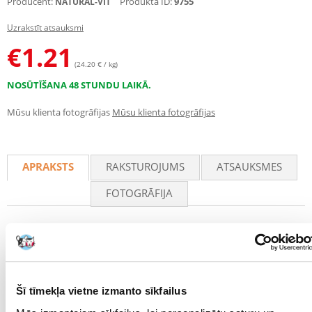
Producent:
Produkta ID:
9755
NATURAL-VIT
Uzrakstīt atsauksmi
€
1.21
(24.20 € / kg)
NOSŪTĪŠANA 48 STUNDU LAIKĀ.
Mūsu klienta fotogrāfijas
Mūsu klienta fotogrāfijas
APRAKSTS
RAKSTUROJUMS
ATSAUKSMES
FOTOGRĀFIJA
Natural-Vit - Uzkodas ar jāņogu zariem
Veselīgs un garšīgs kārums grauzējiem. Kaltēti jāņogu zariņi ir lielisks
našķis visiem grauzējiem un trušiem. Tās apmierina šo dzīvnieku
košļāšanas instinktu, slīpē grauzēju lielos augošos zobus un nodrošina
Šī tīmekļa vietne izmanto sīkfailus
ar šķiedrvielām, kas ir nepieciešamas to organismu pareizai
funkcionēšanai.