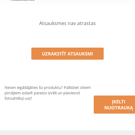
Atsauksmes nav atrastas
UZRAKSTĪT ATSAUKSMI
Nesen iegādājāties šo produktu? Palīdziet citiem
pircējiem izdarīt pareizo izvēli un pievienot
fotoattēlu(-us)?
ĮKELTI
NUOTRAUKĄ