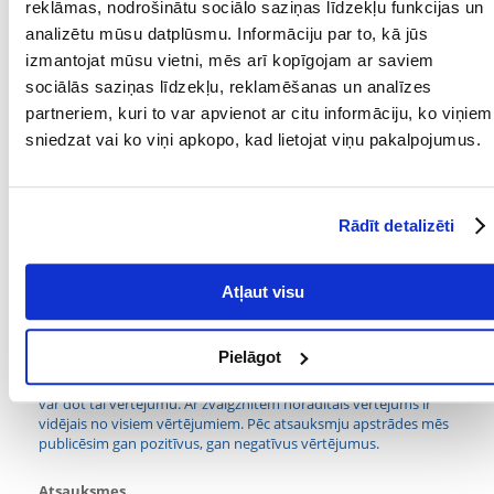
Parametri
reklāmas, nodrošinātu sociālo saziņas līdzekļu funkcijas un
analizētu mūsu datplūsmu. Informāciju par to, kā jūs
SUGA:
Šampūns
izmantojat mūsu vietni, mēs arī kopīgojam ar saviem
sociālās saziņas līdzekļu, reklamēšanas un analīzes
TILPUMS (ML):
250
partneriem, kuri to var apvienot ar citu informāciju, ko viņiem
sniedzat vai ko viņi apkopo, kad lietojat viņu pakalpojumus.
PRODUCENT:
NATURAL-VIT
Mērķis
Rādīt detalizēti
KURAM
Grauzēji
MĀJDZĪVNIEKAM:
Atļaut visu
MĒRĶIS:
Smalkiem zīdītājiem
Kādi ir produktu vērtēšanas noteikumi?
Pielāgot
Tikai reģistrēti FERA24.LV klienti, kuri ir iegādājušies produktu,
var dot tai vērtējumu. Ar zvaigznītēm norādītais vērtējums ir
vidējais no visiem vērtējumiem. Pēc atsauksmju apstrādes mēs
publicēsim gan pozitīvus, gan negatīvus vērtējumus.
Atsauksmes