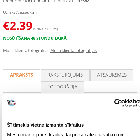
Producent:
Produkta ID:
13582
NATURAL-VIT
Uzrakstīt atsauksmi
€
2.39
(0.96 € / 100 ml)
NOSŪTĪŠANA 48 STUNDU LAIKĀ.
Mūsu klienta fotogrāfijas
Mūsu klienta fotogrāfijas
APRAKSTS
RAKSTUROJUMS
ATSAUKSMES
FOTOGRĀFIJA
Barojošs sausais šampūns visiem grauzējiem un trušiem.
Tā sastāvā ir dabiskas izcelsmes smalks pulveris, kam piemīt
atsvaidzinošs un spirdzinošs aromāts.
Tas atsvaidzina un attīra kažoku, kā arī neitralizē nepatīkamas smakas.
Tas stiprina un padara elastīgāku kažoka struktūru. Tas atstāj
Šī tīmekļa vietne izmanto sīkfailus
patīkamu aromātu.
Tas ir neitrāls dzīvniekiem un cilvēkiem.
Mēs izmantojam sīkfailus, lai personalizētu saturu un