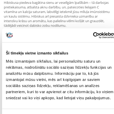
Hibiskusa piedeva bagātina sienu ar veselīgām īpašībām – tā darbojas
pretiekaisuma, atbalsta aknu darbību, un, pateicoties lielajam C
vitamīna un kalcija saturam, labvēlīgi ietekmē jūsu mīluļa imūnsistēmu
un kaulu sistēmu. Hibiskus arī piesaista dzīvnieka uzmanību ar
intensīvu krāsu un aromātu, kas palielina vēlmi košļāt un grauzdēt,
tādējādi veicinot dabisko zobu nodilumu.
Šis dabīgais siena ir iegūts no tīrām, ekoloģiskām pļavām un nesatur
mākslīgās piedevas, konservantus un krāsvielas.
Galvenās priekšrocības:
Šī tīmekļa vietne izmanto sīkfailus
Dabīgs sastāvs – bez piedevām un konservantiem
Mēs izmantojam sīkfailus, lai personalizētu saturu un
Ar hibiskusa piedevu – atbalsta imunitāti un aknu darbību
reklāmas, nodrošinātu sociālo saziņas līdzekļu funkcijas un
analizētu mūsu datplūsmu. Informāciju par to, kā jūs
Bagāts šķiedru avots – veicina gremošanu un zarnu darbību
izmantojat mūsu vietni, mēs arī kopīgojam ar saviem
Satur C vitamīnu, kalciju un minerālvielas
sociālās saziņas līdzekļu, reklamēšanas un analīzes
partneriem, kuri to var apvienot ar citu informāciju, ko viņiem
Veicina košļāšanu – atbalsta mutes dobuma higiēnu un zobu
sniedzat vai ko viņi apkopo, kad lietojat viņu pakalpojumus.
nodilumu
Aromātisks un garšīgs – palielina grauzēju apetīti