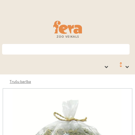
ZOO VEIKALS
0
Trušu barība