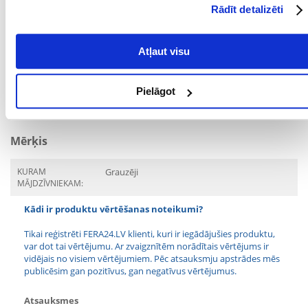
Paredzēts: trušiem, jūrascūkām, šinšillām un citiem zālēdājiem
Rādīt detalizēti
grauzējiem
Parametri
Atļaut visu
SUGA:
Siena
Pielāgot
PRODUCENT:
BENEK
Mērķis
KURAM
Grauzēji
MĀJDZĪVNIEKAM:
Kādi ir produktu vērtēšanas noteikumi?
Tikai reģistrēti FERA24.LV klienti, kuri ir iegādājušies produktu,
var dot tai vērtējumu. Ar zvaigznītēm norādītais vērtējums ir
vidējais no visiem vērtējumiem. Pēc atsauksmju apstrādes mēs
publicēsim gan pozitīvus, gan negatīvus vērtējumus.
Atsauksmes