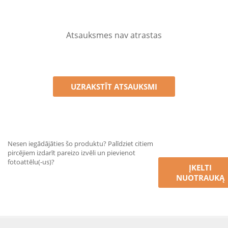
Atsauksmes nav atrastas
UZRAKSTĪT ATSAUKSMI
Nesen iegādājāties šo produktu? Palīdziet citiem
pircējiem izdarīt pareizo izvēli un pievienot
fotoattēlu(-us)?
ĮKELTI
NUOTRAUKĄ