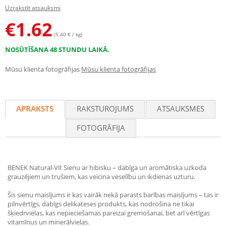
Uzrakstīt atsauksmi
€
1.62
(5.40 € / kg)
NOSŪTĪŠANA 48 STUNDU LAIKĀ.
Mūsu klienta fotogrāfijas
Mūsu klienta fotogrāfijas
APRAKSTS
RAKSTUROJUMS
ATSAUKSMES
FOTOGRĀFIJA
BENEK Natural-Vit Sienu ar hibisku – dabīga un aromātiska uzkoda
grauzējiem un trušiem, kas veicina veselību un ikdienas uzturu.
Šis sienu maisījums ir kas vairāk nekā parasts barības maisījums – tas ir
pilnvērtīgs, dabīgs delikateses produkts, kas nodrošina ne tikai
šķiedrvielas, kas nepieciešamas pareizai gremošanai, bet arī vērtīgas
vitamīnus un minerālvielas.