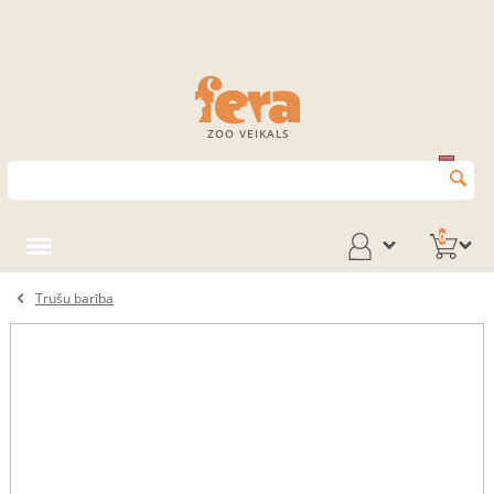
ZOO VEIKALS
0
Trušu barība