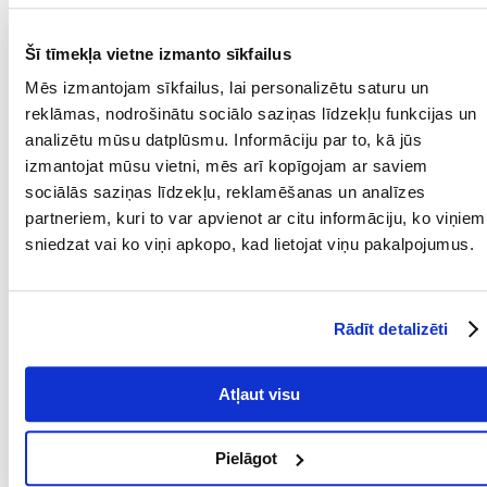
Recommend
APRAKSTS
RAKSTUROJUMS
ATSAUKSMES
Šī tīmekļa vietne izmanto sīkfailus
FOTOGRĀFIJA
Mēs izmantojam sīkfailus, lai personalizētu saturu un
reklāmas, nodrošinātu sociālo saziņas līdzekļu funkcijas un
Ābolu pievienošana - pateicoties lielajam kālija saturam, tas regulē
analizētu mūsu datplūsmu. Informāciju par to, kā jūs
organisma ūdens ekonomiju, bet ābolu sastāvā esošā dzelzs palīdz
izmantojat mūsu vietni, mēs arī kopīgojam ar saviem
novērst anēmiju. Turklāt šie augļi ir bagātīgs pektīnu, vitamīnu un
sociālās saziņas līdzekļu, reklamēšanas un analīzes
minerālvielu avots. Pektīni attīra organismu no kaitīgām vielām, regulē
baktēriju floras darbību, neitralizē toksiskas vielas, ietekmē zarnu
partneriem, kuri to var apvienot ar citu informāciju, ko viņiem
peristaltiku.
sniedzat vai ko viņi apkopo, kad lietojat viņu pakalpojumus.
Parametri
SUGA:
Siena
Rādīt detalizēti
PRODUCENT:
NATURAL-VIT
Atļaut visu
Mērķis
KURAM
Grauzēji
Pielāgot
MĀJDZĪVNIEKAM: