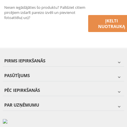
Nesen iegādājāties šo produktu? Palīdziet citiem
pircējiem izdarīt pareizo izvēli un pievienot
fotoattēlu(-us)?
ĮKELTI
NUOTRAUKĄ
PIRMS IEPIRKŠANĀS
PASŪTĪJUMS
PĒC IEPIRKŠANĀS
PAR UZŅĒMUMU