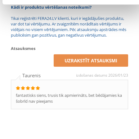
Kādi ir produktu vērtēšanas noteikumi?
Tikai reģistrēti FERA24.LV klienti, kuri ir iegādājušies produktu,
var dot tai vērtējumu. Ar zvaigznītēm norādītais vērtējums ir
vidējais no visiem vērtējumiem. Pēc atsauksmju apstrādes mēs
publicēsim gan pozitīvus, gan negatīvus vērtējumus.
Atsauksmes
UZRAKSTĪT ATSAUKSMI
Taurenis
izdošanas datums 2026/01/23
fantastisks siens, trusis tik apmierināts, bet bēdājamies ka
šobrīd nav pieejams