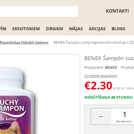
KONTAKTI
VĪM
EKSOTISKIEM
ZIRGIEM
MĀJAS
AKCIJAS
BLOGS
Kosmētikas līdzekļi kaķiem
BENEK Šampón suchý regenerační-ošetřující 25
BENEK Šampón suchý
Producent:
Produkt
BENEK
Uzrakstīt atsauksmi
€
2.30
(0.92 € / 100 
NOSŪTĪŠANA 48 STUNDU 
−
Daudzums: