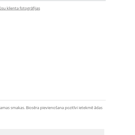
su klienta fotogrāfijas
īkamas smakas. Biosēra pievienošana pozitīvi ietekmē ādas