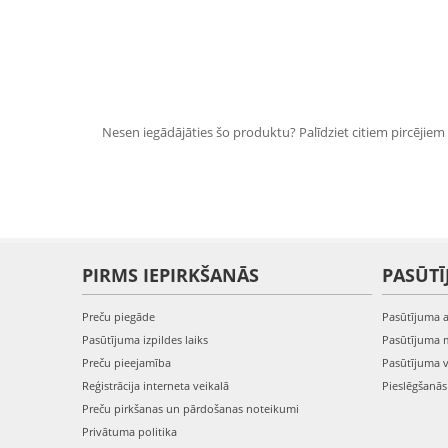
Nesen iegādājāties šo produktu? Palīdziet citiem pircējiem i
PIRMS IEPIRKŠANĀS
PASŪTĪ
Preču piegāde
Pasūtījuma 
Pasūtījuma izpildes laiks
Pasūtījuma 
Preču pieejamība
Pasūtījuma 
Reģistrācija interneta veikalā
Pieslēgšanā
Preču pirkšanas un pārdošanas noteikumi
Privātuma politika