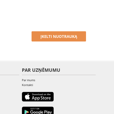
ĮKELTI NUOTRAUKĄ
PAR UZŅĒMUMU
Par mums
Kontakti