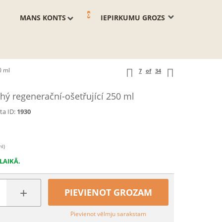
0
MANS KONTS
IEPIRKUMU GROZS
0 ml
7
of
34
 regenerační-ošetřující 250 ml
a ID:
1930
ml)
LAIKĀ.
+
PIEVIENOT GROZAM
Pievienot vēlmju sarakstam