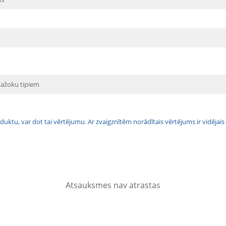
kažoku tipiem
 produktu, var dot tai vērtējumu. Ar zvaigznītēm norādītais vērtējums ir vidē
Atsauksmes nav atrastas