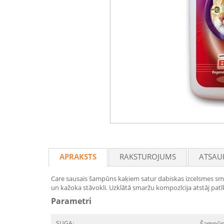
APRAKSTS
RAKSTUROJUMS
ATSAU
Care sausais šampūns kaķiem satur dabiskas izcelsmes smal
un kažoka stāvokli. Uzklātā smaržu kompozīcija atstāj pat
Parametri
SUGA:
Šampūn