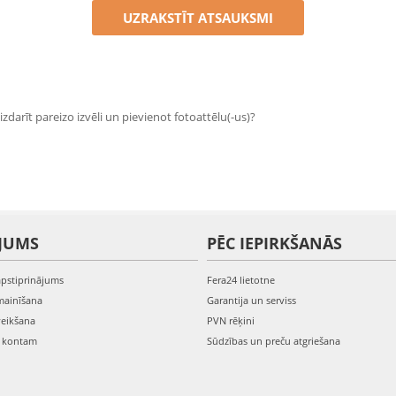
UZRAKSTĪT ATSAUKSMI
zdarīt pareizo izvēli un pievienot fotoattēlu(-us)?
JUMS
PĒC IEPIRKŠANĀS
apstiprinājums
Fera24 lietotne
mainīšana
Garantija un serviss
veikšana
PVN rēķini
s kontam
Sūdzības un preču atgriešana