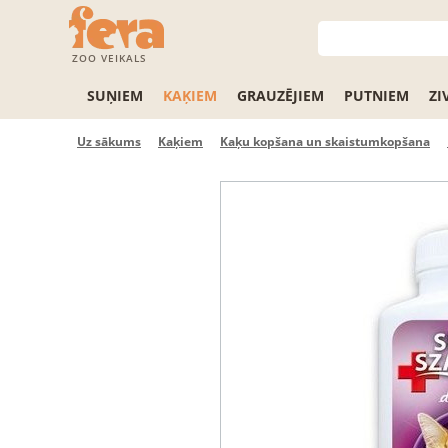
ZOO VEIKALS
SUŅIEM
KAĶIEM
GRAUZĒJIEM
PUTNIEM
ZI
Uz sākums
Kaķiem
Kaķu kopšana un skaistumkopšana