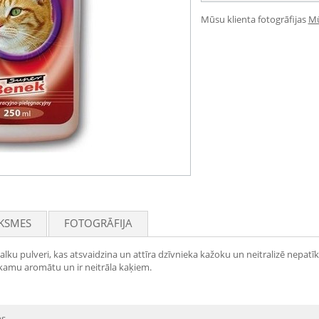
Mūsu klienta fotogrāfijas
Mū
KSMES
FOTOGRĀFIJA
ku pulveri, kas atsvaidzina un attīra dzīvnieka kažoku un neitralizē nepat
īkamu aromātu un ir neitrāla kaķiem.
s