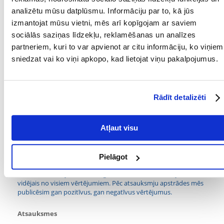
iedarbība uz ādu.
analizētu mūsu datplūsmu. Informāciju par to, kā jūs
Parametri
izmantojat mūsu vietni, mēs arī kopīgojam ar saviem
sociālās saziņas līdzekļu, reklamēšanas un analīzes
SUGA:
Kucēniem
partneriem, kuri to var apvienot ar citu informāciju, ko viņiem
sniedzat vai ko viņi apkopo, kad lietojat viņu pakalpojumus.
TILPUMS (ML):
200
PRODUCENT:
BENEK
Rādīt detalizēti
Mērķis
Atļaut visu
MĒRĶIS:
Kucēniem
Kādi ir produktu vērtēšanas noteikumi?
Pielāgot
Tikai reģistrēti FERA24.LV klienti, kuri ir iegādājušies produktu,
var dot tai vērtējumu. Ar zvaigznītēm norādītais vērtējums ir
vidējais no visiem vērtējumiem. Pēc atsauksmju apstrādes mēs
publicēsim gan pozitīvus, gan negatīvus vērtējumus.
Atsauksmes