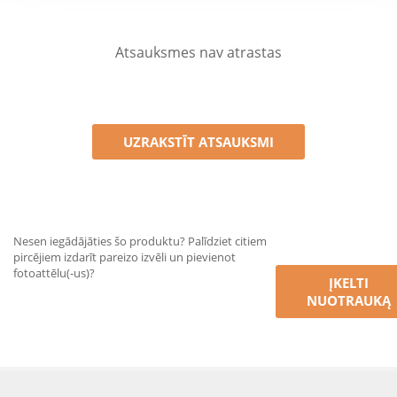
Atsauksmes nav atrastas
UZRAKSTĪT ATSAUKSMI
Nesen iegādājāties šo produktu? Palīdziet citiem
pircējiem izdarīt pareizo izvēli un pievienot
fotoattēlu(-us)?
ĮKELTI
NUOTRAUKĄ