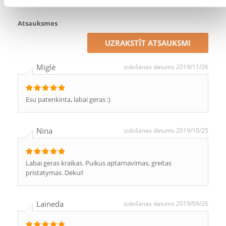
publicēsim gan pozitīvus, gan negatīvus vērtējumus.
Atsauksmes
UZRAKSTĪT ATSAUKSMI
Miglė
izdošanas datums 2019/11/26
Esu patenkinta, labai geras :)
Nina
izdošanas datums 2019/10/25
Labai geras kraikas. Puikus aptarnavimas, greitas
pristatymas. Dėkui!
Laineda
izdošanas datums 2019/09/26