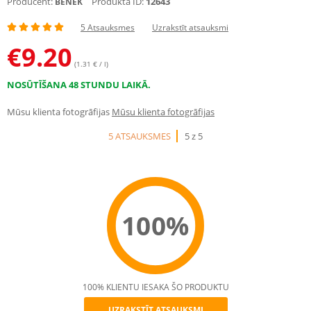
Producent:
Produkta ID:
12643
BENEK
5 Atsauksmes
Uzrakstīt atsauksmi
€
9.20
(1.31 € / l)
NOSŪTĪŠANA 48 STUNDU LAIKĀ.
Mūsu klienta fotogrāfijas
Mūsu klienta fotogrāfijas
5 ATSAUKSMES
5 z 5
100%
100% KLIENTU IESAKA ŠO PRODUKTU
UZRAKSTĪT ATSAUKSMI