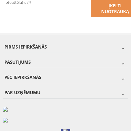
fotoattēlu(-us)?
ĮKELTI
NUOTRAUKĄ
PIRMS IEPIRKŠANĀS
PASŪTĪJUMS
PĒC IEPIRKŠANĀS
PAR UZŅĒMUMU