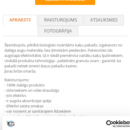
Recommend
APRAKSTS
RAKSTUROJUMS
ATSAUKSMES
FOTOGRĀFIJA
Šķembojošs, pilnībā bioloģiski noārdāms kaķu pakaišs. Izgatavots no
dabīga augu materiāla, bez ķīmiskām piedevām. Pateicoties tās
augstajai efektivitātei, tā ir ideāli piemērota vairāku kaķu īpašniekiem.
Unikālā produkta tehnoloģija - palielināts granulu svars - garantē, ka
pakaiši netiek iznesti ārpus pakaišu kastes.
Jūras brīze smarža.
Raksturojums:
- 100% dabīgs produkts
- dzīvniekiem un videi draudzīgs
- ļoti efektīvs
- ir augsta absorbcijas spēja
- Efektīvi saista smakas
- var noņemt ar sanitārajiem līdzekļiem
- nesavaino dzīvnieku maigos pirkstu spilventiņus.