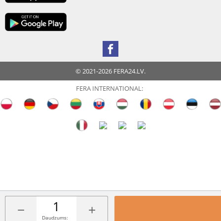
© 2021-2026 FERA24.LV.
FERA INTERNATIONAL:
−
+
Daudzums: