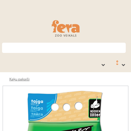
ZOO VEIKALS
0
Kaķu pakaiši