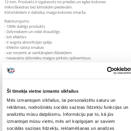
12 mm. Produkts ir izgatavots no priedes un egles koksnes
mikrošķiedras bez ķīmiskām piedevām.
Kūtsmēsliem ir dabiska, maiga koksnes smarža.
Raksturojums:
- 100% dabīgs produkts
- Dzīvniekiem un videi draudzīgs
- ļoti efektīvs
- ir augsta absorbcijas spēja
- Efektīvi saista smakas
- var noņemt ar sanitārajiem līdzekļiem
- nesavaino dzīvnieku maigos pirkstu spilventiņus.
Ieteicamā lietošanas metode:
Piepildiet tīro pakaišu kastīti ar aptuveni 5 cm pakaišu un vienmērīgi
izklājiet tos. Katru dienu no pakaišu kastes jānovāc pakaiši un kaudzes.
Šī tīmekļa vietne izmanto sīkfailus
Lai nodrošinātu tīrību, ieteicams pēc aptuveni viena mēneša
lietošanas iztukšot visus pakaišus, rūpīgi izmazgāt pakaišu kastīti un
Mēs izmantojam sīkfailus, lai personalizētu saturu un
pēc tam piepildīt to ar jauniem pakaišiem.
reklāmas, nodrošinātu sociālo saziņas līdzekļu funkcijas un
Parametri
analizētu mūsu datplūsmu. Informāciju par to, kā jūs
izmantojat mūsu vietni, mēs arī kopīgojam ar saviem
IESPĒJA NOLAIST
Jā
sociālās saziņas līdzekļu, reklamēšanas un analīzes
TUALETI: