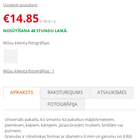
Uzrakstīt atsauksmi
€
14.85
(1.49 € / l)
NOSŪTĪŠANA 48 STUNDU LAIKĀ.
Mūsu klienta fotogrāfijas
Mūsu klienta fotogrāfijas : 1
APRAKSTS
RAKSTUROJUMS
ATSAUKSMES
FOTOGRĀFIJA
Universāls pakaišs, ko izmanto kā pakaišus mājdzīvniekiem,
piemēram, kaķiem, kāmjiem, jūrascūciņām, trušiem, šinšilām vai
putniem.
Granulas ir cilindriskas formas ar diametru 6 mm un garumu no 6 līdz