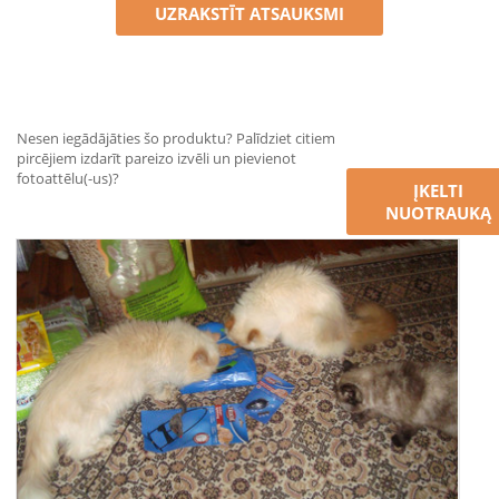
UZRAKSTĪT ATSAUKSMI
Nesen iegādājāties šo produktu? Palīdziet citiem
pircējiem izdarīt pareizo izvēli un pievienot
fotoattēlu(-us)?
ĮKELTI
NUOTRAUKĄ