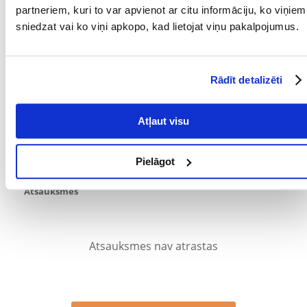
partneriem, kuri to var apvienot ar citu informāciju, ko viņiem
SUGA:
Koka
sniedzat vai ko viņi apkopo, kad lietojat viņu pakalpojumus.
TILPUMS (ML):
10000
PRODUCENT:
BENEK
Rādīt detalizēti
Kādi ir produktu vērtēšanas noteikumi?
Atļaut visu
Tikai reģistrēti FERA24.LV klienti, kuri ir iegādājušies produktu,
var dot tai vērtējumu. Ar zvaigznītēm norādītais vērtējums ir
vidējais no visiem vērtējumiem. Pēc atsauksmju apstrādes mēs
Pielāgot
publicēsim gan pozitīvus, gan negatīvus vērtējumus.
Atsauksmes
Atsauksmes nav atrastas