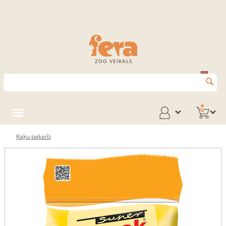
ZOO VEIKALS
0
Kaķu pakaiši