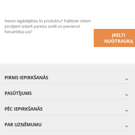
Nesen iegādājāties šo produktu? Palīdziet citiem
pircējiem izdarīt pareizo izvēli un pievienot
fotoattēlu(-us)?
ĮKELTI
NUOTRAUKĄ
PIRMS IEPIRKŠANĀS
PASŪTĪJUMS
PĒC IEPIRKŠANĀS
PAR UZŅĒMUMU