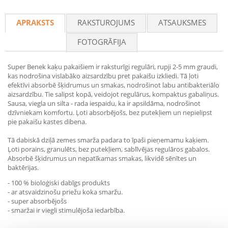
Recommend
APRAKSTS
RAKSTUROJUMS
ATSAUKSMES
FOTOGRĀFIJA
Super Benek kaķu pakaišiem ir raksturīgi regulāri, rupji 2-5 mm graudi,
kas nodrošina vislabāko aizsardzību pret pakaišu izkliedi. Tā ļoti
efektīvi absorbē šķidrumus un smakas, nodrošinot labu antibakteriālo
aizsardzību. Tie salipst kopā, veidojot regulārus, kompaktus gabaliņus.
Sausa, viegla un silta - rada iespaidu, ka ir apsildāma, nodrošinot
dzīvniekam komfortu. Ļoti absorbējošs, bez putekļiem un nepielipst
pie pakaišu kastes dibena.
Tā dabiskā dziļā zemes smarža padara to īpaši pieņemamu kaķiem.
Ļoti porains, granulēts, bez putekļiem, sablīvējas regulāros gabalos.
Absorbē šķidrumus un nepatīkamas smakas, likvidē sēnītes un
baktērijas.
- 100 % bioloģiski dabīgs produkts
- ar atsvaidzinošu priežu koka smaržu.
- super absorbējošs
- smaržai ir viegli stimulējoša iedarbība.