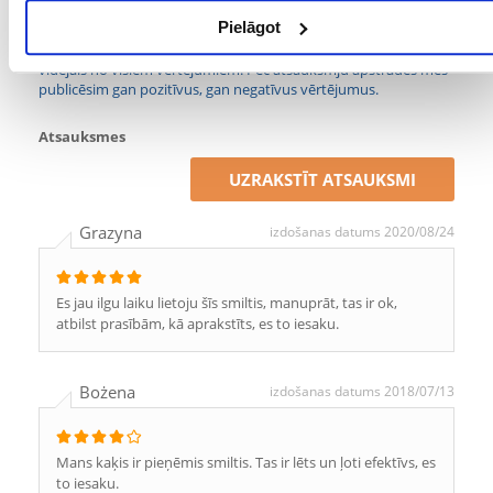
Pielāgot
Tikai reģistrēti FERA24.LV klienti, kuri ir iegādājušies produktu,
var dot tai vērtējumu. Ar zvaigznītēm norādītais vērtējums ir
vidējais no visiem vērtējumiem. Pēc atsauksmju apstrādes mēs
publicēsim gan pozitīvus, gan negatīvus vērtējumus.
Atsauksmes
UZRAKSTĪT ATSAUKSMI
Grazyna
izdošanas datums 2020/08/24
Es jau ilgu laiku lietoju šīs smiltis, manuprāt, tas ir ok,
atbilst prasībām, kā aprakstīts, es to iesaku.
Bożena
izdošanas datums 2018/07/13
Mans kaķis ir pieņēmis smiltis. Tas ir lēts un ļoti efektīvs, es
to iesaku.