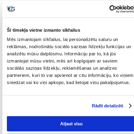
Ieteicamais lietojums:
Ielieciet pakaišu kastē 3-5 cm biezu kārtu un vienmērīgi izklājiet pa visu
virsmu.
Katru dienu no pakaišu kastes jānovāc pakaiši un pakaišu gabali.
Šī tīmekļa vietne izmanto sīkfailus
Lai nodrošinātu tīrību, ieteicams pēc aptuveni viena mēneša
lietošanas iztukšot visus pakaišus, rūpīgi izmazgāt pakaišu kastīti un
Mēs izmantojam sīkfailus, lai personalizētu saturu un
pēc tam piepildīt to ar jauniem pakaišiem.
reklāmas, nodrošinātu sociālo saziņas līdzekļu funkcijas un
Parametri
analizētu mūsu datplūsmu. Informāciju par to, kā jūs
izmantojat mūsu vietni, mēs arī kopīgojam ar saviem
IEPAKOJUMA SVARS
20
sociālās saziņas līdzekļu, reklamēšanas un analīzes
(KG):
partneriem, kuri to var apvienot ar citu informāciju, ko viņiem
IESPĒJA NOLAIST
Nē
sniedzat vai ko viņi apkopo, kad lietojat viņu pakalpojumus.
TUALETI:
SUGA:
Bentonīta
Rādīt detalizēti
TILPUMS (ML):
25000
PRODUCENT:
BENEK
Atļaut visu
Kādi ir produktu vērtēšanas noteikumi?