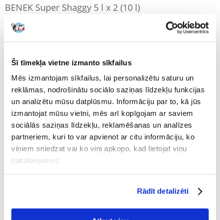
BENEK Super Shaggy 5 l x 2 (10 l)
Producent:
Produkta ID:
20001932
BENEK
Uzrakstīt atsauksmi
€
12.58
Šī tīmekļa vietne izmanto sīkfailus
(1.26 € / l)
Mēs izmantojam sīkfailus, lai personalizētu saturu un
NOSŪTĪŠANA 48 STUNDU LAIKĀ.
reklāmas, nodrošinātu sociālo saziņas līdzekļu funkcijas
Mūsu klienta fotogrāfijas
Mūsu klienta fotogrāfijas
un analizētu mūsu datplūsmu. Informāciju par to, kā jūs
izmantojat mūsu vietni, mēs arī kopīgojam ar saviem
Produkti komplektā
sociālās saziņas līdzekļu, reklamēšanas un analīzes
partneriem, kuri to var apvienot ar citu informāciju, ko
BENEK Super Shaggy dabīgi pakaiši garspalvainiem
viņiem sniedzat vai ko viņi apkopo, kad lietojat viņu
1 x
(55247)
kaķiem 5 l
pakalpojumus.
BENEK Super Shaggy dabīgi pakaiši garspalvainiem
Rādīt detalizēti
1 x
(55247)
kaķiem 5 l