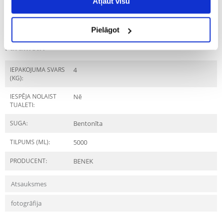
Atļaut visu
Raksturojums
Pielāgot
Parametri
IEPAKOJUMA SVARS
4
(KG):
IESPĒJA NOLAIST
Nē
TUALETI:
SUGA:
Bentonīta
TILPUMS (ML):
5000
PRODUCENT:
BENEK
Atsauksmes
fotogrāfija