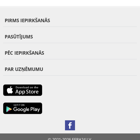
PIRMS IEPIRKŠANĀS
PASŪTĪJUMS
PĒC IEPIRKŠANĀS
PAR UZŅĒMUMU
© 2021-2026 FERA24.LV.