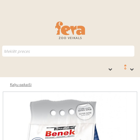
ZOO VEIKALS
0
Kaķu pakaiši