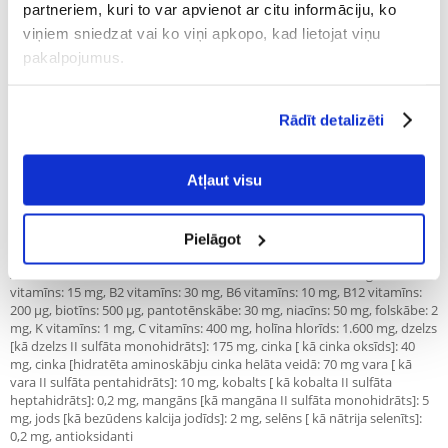
Zivis kā vienīgais olbaltumvielu avots
partneriem, kuri to var apvienot ar citu informāciju, ko
viņiem sniedzat vai ko viņi apkopo, kad lietojat viņu
Sastāvs:
pakalpojumus.
Prosa, kartupeļi (žāvēti), mājputnu tauki, laša pulveris, sardīnes pulveris,
kartupeļu proteīns (žāvēts), biešu mīkstums (bez cukura), proteīna
Rādīt detalizēti
hidrolīze, linsēklas, tomātu biezenis (žāvēts), raugs (žāvēts), cigoriņu
pulveris, zirņi, selerijas (kaltētas), kalcija karbonāts, zivju eļļa, burkāni
(kaltēti), āboli (kaltēti), dzērvenes (kaltētas), nātrija hlorīds, mellenes
(kaltētas), jūras aļģu pulveris, gliemenes pulveris, kaltēti kliņģerīšu ziedi,
Atļaut visu
juku ekstrakts
Piedevas uz 1 kg:
Pielāgot
A vitamīns: 25 000 IE, D3 vitamīns: 1 200 IE, E vitamīns: 600 mg, B1
vitamīns: 15 mg, B2 vitamīns: 30 mg, B6 vitamīns: 10 mg, B12 vitamīns:
200 μg, biotīns: 500 μg, pantotēnskābe: 30 mg, niacīns: 50 mg, folskābe: 2
mg, K vitamīns: 1 mg, C vitamīns: 400 mg, holīna hlorīds: 1.600 mg, dzelzs
[kā dzelzs II sulfāta monohidrāts]: 175 mg, cinka [ kā cinka oksīds]: 40
mg, cinka [hidratēta aminoskābju cinka helāta veidā: 70 mg vara [ kā
vara II sulfāta pentahidrāts]: 10 mg, kobalts [ kā kobalta II sulfāta
heptahidrāts]: 0,2 mg, mangāns [kā mangāna II sulfāta monohidrāts]: 5
mg, jods [kā bezūdens kalcija jodīds]: 2 mg, selēns [ kā nātrija selenīts]:
0,2 mg, antioksidanti