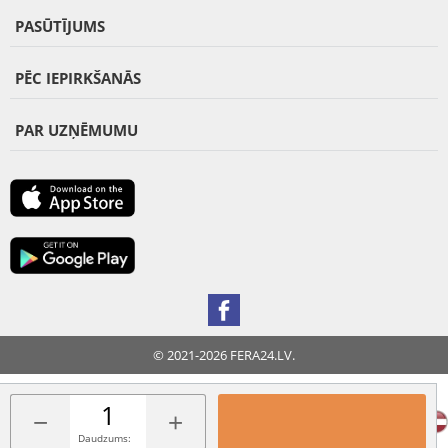
PASŪTĪJUMS
PĒC IEPIRKŠANĀS
PAR UZŅĒMUMU
© 2021-2026 FERA24.LV.
FERA INTERNATIONAL:
−
+
Daudzums: