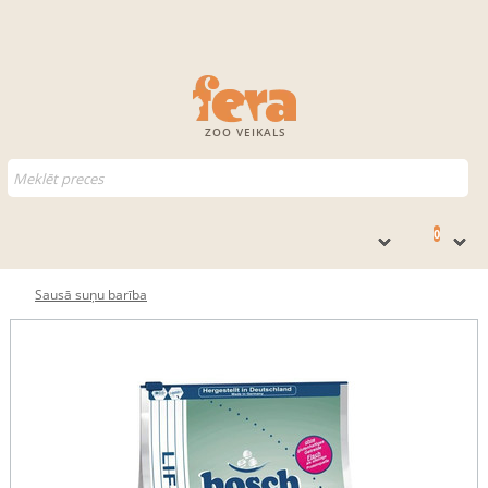
ZOO VEIKALS
0
Sausā suņu barība