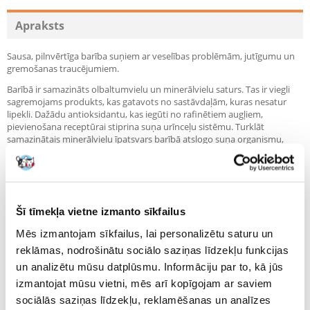
Recommend
Apraksts
Sausa, pilnvērtīga barība suņiem ar veselības problēmām, jutīgumu un
gremošanas traucējumiem.
Barībā ir samazināts olbaltumvielu un minerālvielu saturs. Tas ir viegli
sagremojams produkts, kas gatavots no sastāvdaļām, kuras nesatur
lipekli. Dažādu antioksidantu, kas iegūti no rafinētiem augļiem,
pievienošana receptūrai stiprina suņa urīnceļu sistēmu. Turklāt
samazinātais minerālvielu īpatsvars barībā atslogo suņa organismu,
izraisot skābuma stabilizāciju. Jūsu suņa urīna pH vērtība uzturēs
nedaudz skābu reakciju ar šo barību. Pārāk skāba urīna reakcija sunim
var izraisīt smilšu vai urīnceļu akmeņu veidošanos.
Funkcijas:
Šī tīmekļa vietne izmanto sīkfailus
Urīnceļu aprūpe - samazināts olbaltumvielu un zivju un kartupeļu
Mēs izmantojam sīkfailus, lai personalizētu saturu un
olbaltumvielu īpatsvars novērš dažādu nogulšņu veidošanos suņa
reklāmas, nodrošinātu sociālo saziņas līdzekļu funkcijas
urīnceļos, vienlaikus atslogojot suņa urīnceļu sistēmu.
un analizētu mūsu datplūsmu. Informāciju par to, kā jūs
Samazināts minerālvielu īpatsvars
Zems olbaltumvielu līmenis
izmantojat mūsu vietni, mēs arī kopīgojam ar saviem
Bez glutēna
sociālās saziņas līdzekļu, reklamēšanas un analīzes