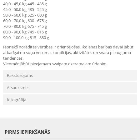
40,0 - 45,0 kg 445 - 485 g
45,0 - 50,0 kg 485 - 525 g
50,0 - 60,0 kg 525 - 600 g
60,0 - 70,0 kg 600 - 675 g
70,0 - 80,0 kg 675 - 745 g
80,0 - 90,0 kg 745 - 815 g
90,0 - 100,0 kg 815 - 880 g
Iepriekš norādītās vērtības ir orientējošas. Ikdienas barības devai jābūt
atkarīgai no suņa vecuma, kondīcijas, aktivitātes un svara pieauguma
tendences.
Vienmēr jābūt pieejamam svaigam dzeramajam ūdenim.
Raksturojums
Atsauksmes
fotogrāfija
PIRMS IEPIRKŠANĀS