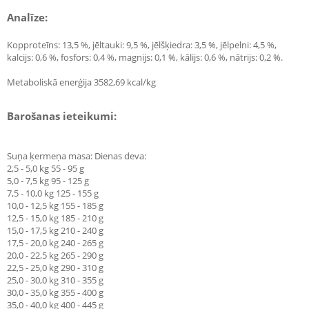
Analīze:
Kopproteīns: 13,5 %, jēltauki: 9,5 %, jēlšķiedra: 3,5 %, jēlpelni: 4,5 %,
kalcijs: 0,6 %, fosfors: 0,4 %, magnijs: 0,1 %, kālijs: 0,6 %, nātrijs: 0,2 %.
Metaboliskā enerģija 3582,69 kcal/kg
Barošanas ieteikumi:
Suņa ķermeņa masa: Dienas deva:
2,5 - 5,0 kg 55 - 95 g
5,0 - 7,5 kg 95 - 125 g
7,5 - 10,0 kg 125 - 155 g
10,0 - 12,5 kg 155 - 185 g
12,5 - 15,0 kg 185 - 210 g
15,0 - 17,5 kg 210 - 240 g
17,5 - 20,0 kg 240 - 265 g
20,0 - 22,5 kg 265 - 290 g
22,5 - 25,0 kg 290 - 310 g
25,0 - 30,0 kg 310 - 355 g
30,0 - 35,0 kg 355 - 400 g
35,0 - 40,0 kg 400 - 445 g