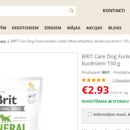
KONTAKTI
VĪM
EKSOTISKIEM
ZIRGIEM
MĀJAS
AKCIJAS
BLOGS
iem
BRIT Care Dog Funkcionālais našķis Minerālbarības šķiņķis kucēniem 150 
BRIT Care Dog Funkc
kucēniem 150 g
Producent:
Produkta 
BRIT
2 Atsauks
€
2.93
(19.53 € / kg)
NOSŪTĪŠANA 48 STUNDU 
Informējiet mani, k