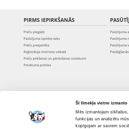
PIRMS IEPIRKŠANĀS
PASŪTĪ
Preču piegāde
Pasūtījuma 
Pasūtījuma izpildes laiks
Pasūtījuma 
Preču pieejamība
Pasūtījuma 
Reģistrācija interneta veikalā
Pieslēgšanā
Preču pirkšanas un pārdošanas noteikumi
Privātuma politika
Šī tīmekļa vietne izmanto 
Mēs izmantojam sīkfailus, 
funkcijas un analizētu mūs
kopīgojam ar saviem sociāl