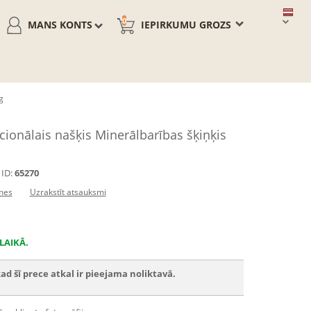
0
MANS KONTS
IEPIRKUMU GROZS
g
ionālais našķis Minerālbarības šķiņķis
ID:
65270
mes
Uzrakstīt atsauksmi
LAIKĀ.
ad šī prece atkal ir pieejama noliktavā.