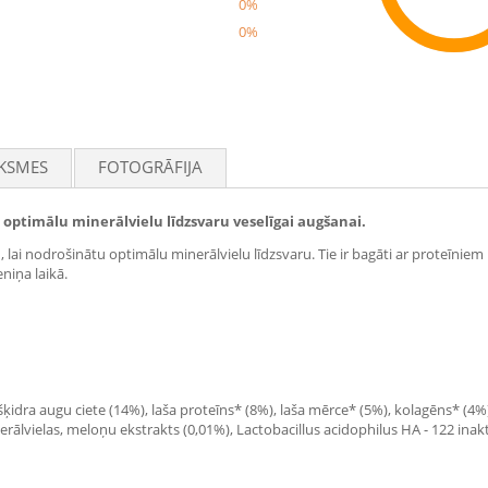
0%
0%
Rec
KSMES
FOTOGRĀFIJA
 optimālu minerālvielu līdzsvaru veselīgai augšanai.
lai nodrošinātu optimālu minerālvielu līdzsvaru. Tie ir bagāti ar proteīnie
niņa laikā.
 šķidra augu ciete (14%), laša proteīns* (8%), laša mērce* (5%), kolagēns* (4%)
nerālvielas, meloņu ekstrakts (0,01%), Lactobacillus acidophilus HA - 122 inak