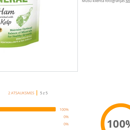
Mūsu klienta fotogrāfijas
Mū
2 ATSAUKSMES
5 z 5
100%
0%
100
0%