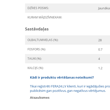
DZĪVES POSMS:
Jaunāka
KURAM MĀJDZĪVNIEKAM:
Sastāvdaļas
OLBALTUMVIELAS (%):
28
FOSFORS (%):
0.7
TAUKI (%):
4
KALCIJS (%):
1.2
Kādi ir produktu vērtēšanas noteikumi?
Tikai reģistrēti FERA24.LV klienti, kuri ir iegādājušies
publicēsim gan pozitīvus, gan negatīvus vērtējumus.
Atsauksmes