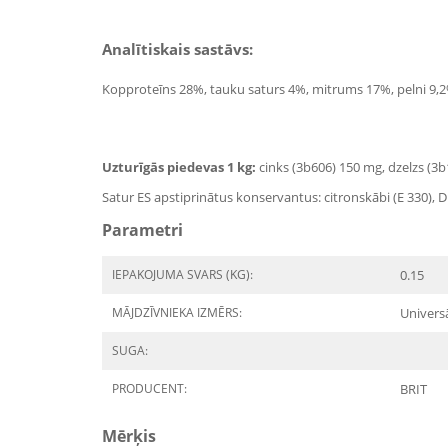
Analītiskais sastāvs:
Kopproteīns 28%, tauku saturs 4%, mitrums 17%, pelni 9,2%,
Uzturīgās piedevas 1 kg:
cinks (3b606) 150 mg, dzelzs (3b
Satur ES apstiprinātus konservantus: citronskābi (E 330), D
Parametri
IEPAKOJUMA SVARS (KG):
0.15
MĀJDZĪVNIEKA IZMĒRS:
Univers
SUGA:
PRODUCENT:
BRIT
Mērķis