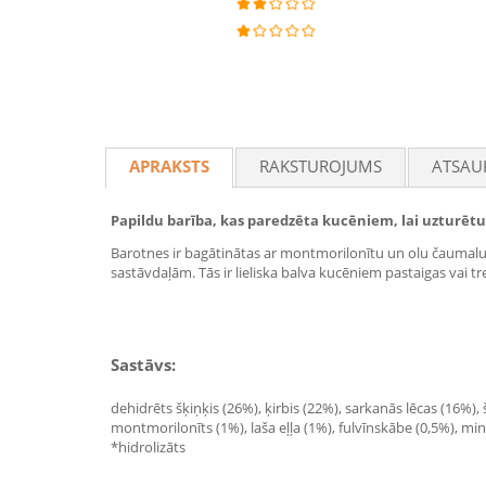
APRAKSTS
RAKSTUROJUMS
ATSAU
Papildu barība, kas paredzēta kucēniem, lai uzturētu
Barotnes ir bagātinātas ar montmorilonītu un olu čaumalu, 
sastāvdaļām. Tās ir lieliska balva kucēniem pastaigas vai tre
Sastāvs:
dehidrēts šķiņķis (26%), ķirbis (22%), sarkanās lēcas (16%),
montmorilonīts (1%), laša eļļa (1%), fulvīnskābe (0,5%), mi
*hidrolizāts