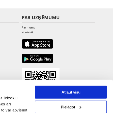
PAR UZŅĒMUMU
Par mums
Kontakti
Atļaut visu
s līdzekļu
mēs arī
Pielāgot
 to var apvienot