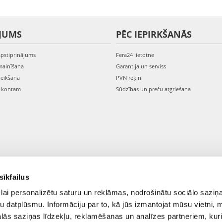
JUMS
PĒC IEPIRKŠANĀS
apstiprinājums
Fera24 lietotne
mainīšana
Garantija un serviss
veikšana
PVN rēķini
s kontam
Sūdzības un preču atgriešana
sīkfailus
lai personalizētu saturu un reklāmas, nodrošinātu sociālo saziņa
u datplūsmu. Informāciju par to, kā jūs izmantojat mūsu vietni, 
ās saziņas līdzekļu, reklamēšanas un analīzes partneriem, kuri