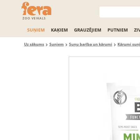
ZOO VEIKALS
SUŅIEM
KAĶIEM
GRAUZĒJIEM
PUTNIEM
ZI
Uz sākums
Suņiem
Suņu barība un kārumi
Kārumi suņ