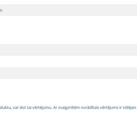
is
 produktu, var dot tai vērtējumu. Ar zvaigznītēm norādītais vērtējums ir vidē