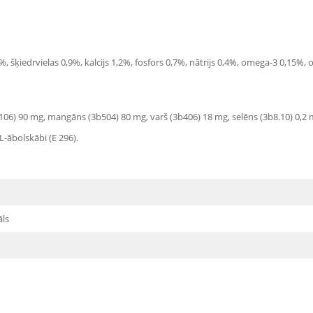
 šķiedrvielas 0,9%, kalcijs 1,2%, fosfors 0,7%, nātrijs 0,4%, omega-3 0,15%,
106) 90 mg, mangāns (3b504) 80 mg, varš (3b406) 18 mg, selēns (3b8.10) 0,2 
L-ābolskābi (E 296).
āls