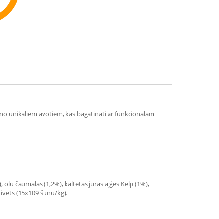
ommend
m no unikāliem avotiem, kas bagātināti ar funkcionālām
, olu čaumalas (1,2%), kaltētas jūras aļģes Kelp (1%),
tivēts (15x109 šūnu/kg).