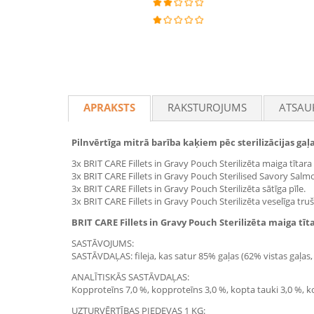
APRAKSTS
RAKSTUROJUMS
ATSAU
Pilnvērtīga mitrā barība kaķiem pēc sterilizācijas ga
3x BRIT CARE Fillets in Gravy Pouch Sterilizēta maiga tītara 
3x BRIT CARE Fillets in Gravy Pouch Sterilised Savory Salm
3x BRIT CARE Fillets in Gravy Pouch Sterilizēta sātīga pīle.
3x BRIT CARE Fillets in Gravy Pouch Sterilizēta veselīga tru
BRIT CARE Fillets in Gravy Pouch Sterilizēta maiga tītar
SASTĀVOJUMS:
SASTĀVDAĻAS: fileja, kas satur 85% gaļas (62% vistas gaļas, 
ANALĪTISKĀS SASTĀVDAĻAS:
Kopproteīns 7,0 %, kopproteīns 3,0 %, kopta tauki 3,0 %, kop
UZTURVĒRTĪBAS PIEDEVAS 1 KG: