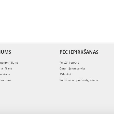
JUMS
PĒC IEPIRKŠANĀS
apstiprinājums
Fera24 lietotne
mainīšana
Garantija un serviss
veikšana
PVN rēķini
s kontam
Sūdzības un preču atgriešana