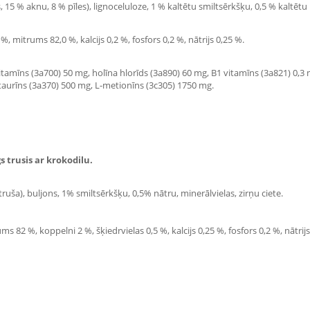
 15 % aknu, 8 % pīles), lignoceluloze, 1 % kaltētu smiltsērkšķu, 0,5 % kaltētu n
2 %, mitrums 82,0 %, kalcijs 0,2 %, fosfors 0,2 %, nātrijs 0,25 %.
itamīns (3a700) 50 mg, holīna hlorīds (3a890) 60 mg, B1 vitamīns (3a821) 0,3
 taurīns (3a370) 500 mg, L-metionīns (3c305) 1750 mg.
s trusis ar krokodilu.
uša), buljons, 1% smiltsērkšķu, 0,5% nātru, minerālvielas, zirņu ciete.
 82 %, koppelni 2 %, šķiedrvielas 0,5 %, kalcijs 0,25 %, fosfors 0,2 %, nātrijs