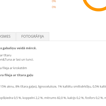
0%
0%
Rec
KSMES
FOTOGRĀFIJA
ļas gabaliņu veidā mērcē.
ar tītaru
on&Tuna ar lasi un tunci.
ša fileja ar kroketēm
a fileja ar tītara gaļu
15% aknu, 8% tītara gaļas), lignoceluloze, 1% kaltētu smiltsērkšķu, 0,5% kaltēt
šķiedra 0,5 %, koppelni 2,2 %, mitrums 82,0 %, kalcijs 0,2 %, fosfors 0,2 %, nā