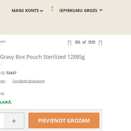
0
MANS KONTS
IEPIRKUMU GROZS
ķiem
353
of
1919
n Gravy Box Pouch Sterilized 12X85g
m
ID:
72437
mes
Uzrakstīt atsauksmi
 kg)
LAIKĀ.
+
PIEVIENOT GROZAM