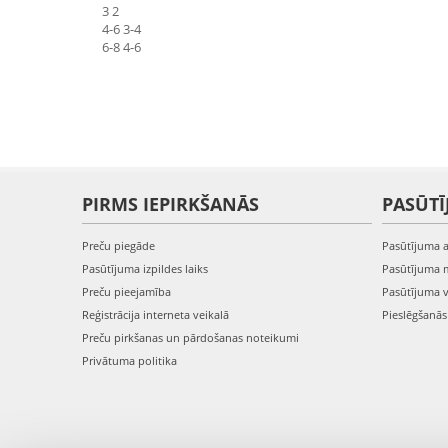
3 2
4-6 3-4
6-8 4-6
PIRMS IEPIRKŠANĀS
PASŪTĪ
Preču piegāde
Pasūtījuma 
Pasūtījuma izpildes laiks
Pasūtījuma 
Preču pieejamība
Pasūtījuma 
Reģistrācija interneta veikalā
Pieslēgšanā
Preču pirkšanas un pārdošanas noteikumi
Privātuma politika