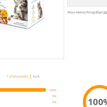
Mūsu klienta fotogrāfijas
Mū
1 ATSAUKSMES
5 z 5
100%
0%
100
0%