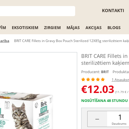
KONTAKTI
VĪM
EKSOTISKIEM
ZIRGIEM
MĀJAS
AKCIJAS
BLOGS
barība
BRIT CARE Fillets in Gravy Box Pouch Sterilized 12X85g sterilizētiem ka
BRIT CARE Fillets i
sterilizētiem kaķie
Producent:
Produkta 
BRIT
1 Atsauks
€
12.03
(11.79 € /
NOSŪTĪŠANA 48 STUNDU 
−
Daudzums: