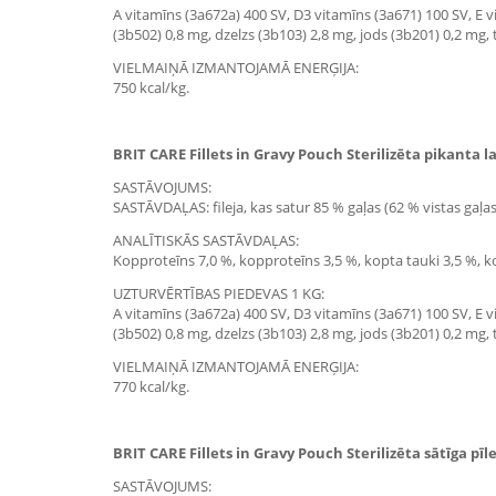
A vitamīns (3a672a) 400 SV, D3 vitamīns (3a671) 100 SV, E v
(3b502) 0,8 mg, dzelzs (3b103) 2,8 mg, jods (3b201) 0,2 mg,
VIELMAIŅĀ IZMANTOJAMĀ ENERĢIJA:
750 kcal/kg.
BRIT CARE Fillets in Gravy Pouch Sterilizēta pikanta la
SASTĀVOJUMS:
SASTĀVDAĻAS: fileja, kas satur 85 % gaļas (62 % vistas gaļas,
ANALĪTISKĀS SASTĀVDAĻAS:
Kopproteīns 7,0 %, kopproteīns 3,5 %, kopta tauki 3,5 %, kop
UZTURVĒRTĪBAS PIEDEVAS 1 KG:
A vitamīns (3a672a) 400 SV, D3 vitamīns (3a671) 100 SV, E v
(3b502) 0,8 mg, dzelzs (3b103) 2,8 mg, jods (3b201) 0,2 mg,
VIELMAIŅĀ IZMANTOJAMĀ ENERĢIJA:
770 kcal/kg.
BRIT CARE Fillets in Gravy Pouch Sterilizēta sātīga pīl
SASTĀVOJUMS: