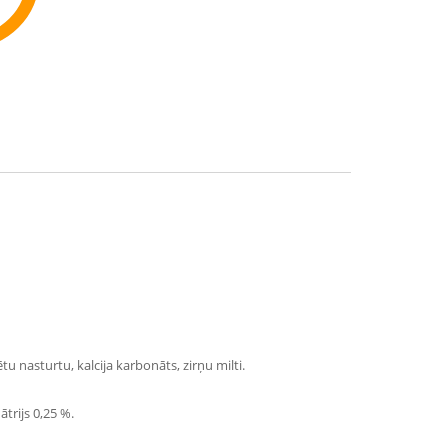
ommend
u nasturtu, kalcija karbonāts, zirņu milti.
trijs 0,25 %.