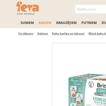
ZOO VEIKALS
SUŅIEM
KAĶIEM
GRAUZĒJIEM
PUTNIEM
ZI
Uz sākums
Kaķiem
Kaķu barība un kārumi
Mitrā kaķu 