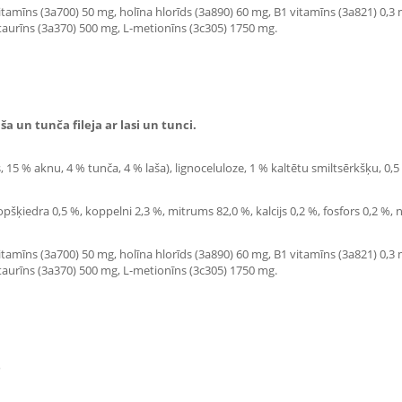
itamīns (3a700) 50 mg, holīna hlorīds (3a890) 60 mg, B1 vitamīns (3a821) 0,3
 taurīns (3a370) 500 mg, L-metionīns (3c305) 1750 mg.
ša un tunča fileja ar lasi un tunci.
 15 % aknu, 4 % tunča, 4 % laša), lignoceluloze, 1 % kaltētu smiltsērkšķu, 0,5 
šķiedra 0,5 %, koppelni 2,3 %, mitrums 82,0 %, kalcijs 0,2 %, fosfors 0,2 %, nā
itamīns (3a700) 50 mg, holīna hlorīds (3a890) 60 mg, B1 vitamīns (3a821) 0,3
 taurīns (3a370) 500 mg, L-metionīns (3c305) 1750 mg.
e