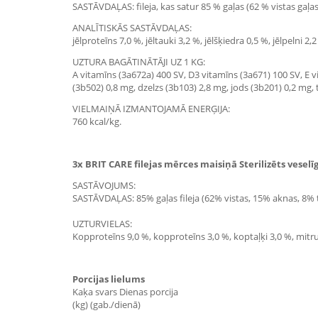
SASTĀVDAĻAS: fileja, kas satur 85 % gaļas (62 % vistas gaļas,
ANALĪTISKĀS SASTĀVDAĻAS:
jēlproteīns 7,0 %, jēltauki 3,2 %, jēlšķiedra 0,5 %, jēlpelni 2,
UZTURA BAGĀTINĀTĀJI UZ 1 KG:
A vitamīns (3a672a) 400 SV, D3 vitamīns (3a671) 100 SV, E v
(3b502) 0,8 mg, dzelzs (3b103) 2,8 mg, jods (3b201) 0,2 mg,
VIELMAIŅĀ IZMANTOJAMĀ ENERĢIJA:
760 kcal/kg.
3x BRIT CARE filejas mērces maisiņā Sterilizēts veselīg
SASTĀVOJUMS:
SASTĀVDAĻAS: 85% gaļas fileja (62% vistas, 15% aknas, 8% tr
UZTURVIELAS:
Kopproteīns 9,0 %, kopproteīns 3,0 %, koptaļķi 3,0 %, mitrums
Porcijas lielums
Kaķa svars Dienas porcija
(kg) (gab./dienā)