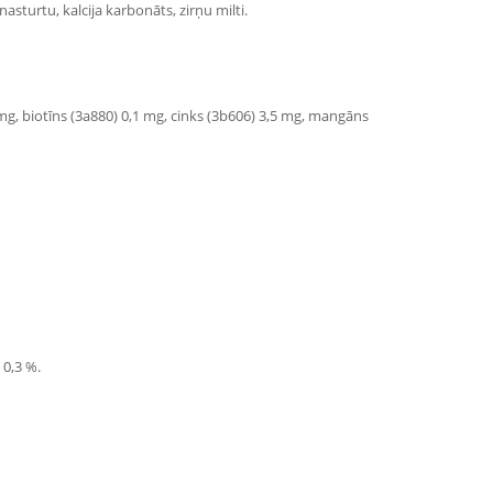
asturtu, kalcija karbonāts, zirņu milti.
 mg, biotīns (3a880) 0,1 mg, cinks (3b606) 3,5 mg, mangāns
 0,3 %.