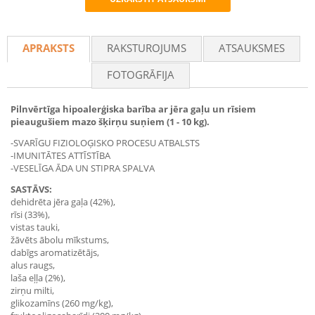
Recommend
APRAKSTS
RAKSTUROJUMS
ATSAUKSMES
FOTOGRĀFIJA
Pilnvērtīga hipoalerģiska barība ar jēra gaļu un rīsiem
pieaugušiem mazo šķirņu suņiem (1 - 10 kg).
-SVARĪGU FIZIOLOĢISKO PROCESU ATBALSTS
-IMUNITĀTES ATTĪSTĪBA
-VESELĪGA ĀDA UN STIPRA SPALVA
SASTĀVS:
dehidrēta jēra gaļa (42%),
rīsi (33%),
vistas tauki,
žāvēts ābolu mīkstums,
dabīgs aromatizētājs,
alus raugs,
laša eļļa (2%),
zirņu milti,
glikozamīns (260 mg/kg),