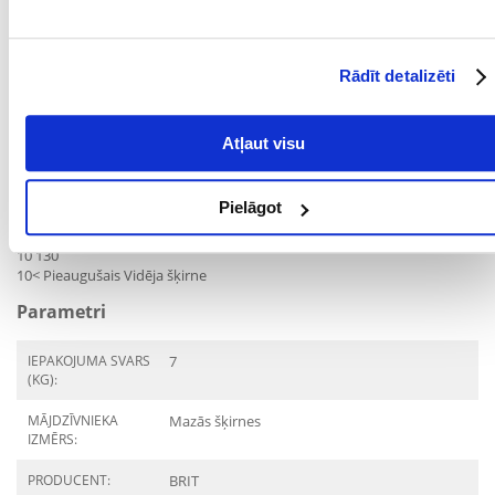
Omega 3 taukskābes: 0,5 %.
Omega 6 taukskābes: 2,1%.
Devas:
Rādīt detalizēti
Dienas deva: Dienas deva: 1 kg suņa svara
(kg) (g/dienā)
Atļaut visu
1 35
2 45
4 60
Pielāgot
6 80
8 110
10 130
10< Pieaugušais Vidēja šķirne
Parametri
IEPAKOJUMA SVARS
7
(KG):
MĀJDZĪVNIEKA
Mazās šķirnes
IZMĒRS:
PRODUCENT:
BRIT