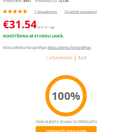
Producent:
Produkta ID:
72734
BRIT
1 Atsauksmes
Uzrakstīt atsauksmi
€
31.54
(4.51 € / kg)
NOSŪTĪŠANA 48 STUNDU LAIKĀ.
Mūsu klienta fotogrāfijas
Mūsu klienta fotogrāfijas
1 ATSAUKSMES
5 z 5
100%
100% KLIENTU IESAKA ŠO PRODUKTU
UZRAKSTĪT ATSAUKSMI