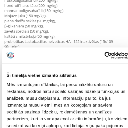
fruktooligosaharīdi (200 mg/kg),
hondroitīna sulfāts (200 mg/kg),
mannanooligosaharīdi (150 mg/kg),
Mojave juka (150 mg/kg),
piena dadžu sēklas (90 mg/kg),
β-glikāniem (50 mg/kg),
žāvēts sordiāls (50 mg/kg),
kaltēti smiltsērkšķi (50 mg/kg),
probiotikas Lactobacillus helveticus HA - 122 inaktivētas (15x109
šūnu/kg).
UZTURŠANA:
jēlproteīns 28,0 %,
neapstrādāti tauki 17,0 %,
mitrums 10,0 %,
Šī tīmekļa vietne izmanto sīkfailus
jēlpelni 7,0 %,
jēlšķiedra 2,5 %,
Mēs izmantojam sīkfailus, lai personalizētu saturu un
kalcijs 1,5 %,
reklāmas, nodrošinātu sociālo saziņas līdzekļu funkcijas un
fosfors 1,1 %,
nātrijs 0,4 %,
analizētu mūsu datplūsmu. Informāciju par to, kā jūs
omega-3 taukskābes 0,5 %,
izmantojat mūsu vietni, mēs arī kopīgojam ar saviem
omega-6 taukskābes 2,1 %,
sociālās saziņas līdzekļu, reklamēšanas un analīzes
EPA (20:5 n-3) 0,05 %,
DHA (22:6 n-3) 0,1 %.
partneriem, kuri to var apvienot ar citu informāciju, ko viņiem
sniedzat vai ko viņi apkopo, kad lietojat viņu pakalpojumus.
Metaboliskā enerģija 3870 kcal/kg