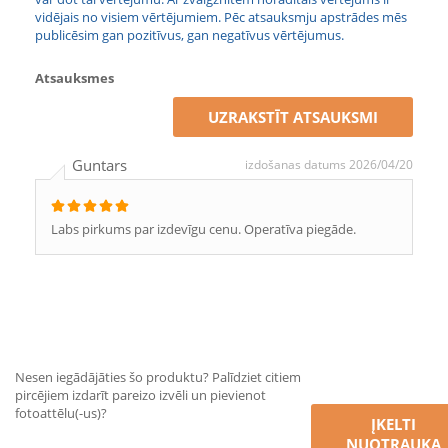
vidējais no visiem vērtējumiem. Pēc atsauksmju apstrādes mēs
publicēsim gan pozitīvus, gan negatīvus vērtējumus.
Atsauksmes
UZRAKSTĪT ATSAUKSMI
Guntars
izdošanas datums 2026/04/20
Labs pirkums par izdevīgu cenu. Operatīva piegāde.
Nesen iegādājāties šo produktu? Palīdziet citiem
pircējiem izdarīt pareizo izvēli un pievienot
fotoattēlu(-us)?
ĮKELTI
NUOTRAUKĄ