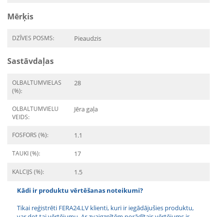
Mērķis
DZĪVES POSMS:
Pieaudzis
Sastāvdaļas
OLBALTUMVIELAS
28
(%):
OLBALTUMVIELU
Jēra gaļa
VEIDS:
FOSFORS (%):
1.1
TAUKI (%):
17
KALCIJS (%):
1.5
Kādi ir produktu vērtēšanas noteikumi?
Tikai reģistrēti FERA24.LV klienti, kuri ir iegādājušies produktu,
var dot tai vērtējumu. Ar zvaigznītēm norādītais vērtējums ir