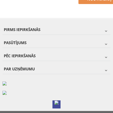
PIRMS IEPIRKŠANĀS
PASŪTĪJUMS
PĒC IEPIRKŠANĀS
PAR UZŅĒMUMU