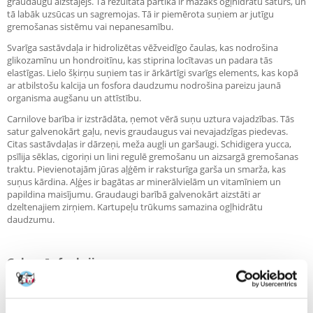
graudaugu aizstājējs. Tā rezultātā pārtikā ir mazāks ogļhidrātu saturs, un
tā labāk uzsūcas un sagremojas. Tā ir piemērota suņiem ar jutīgu
gremošanas sistēmu vai nepanesamību.
Svarīga sastāvdaļa ir hidrolizētas vēžveidīgo čaulas, kas nodrošina
glikozamīnu un hondroitīnu, kas stiprina locītavas un padara tās
elastīgas. Lielo šķirņu suņiem tas ir ārkārtīgi svarīgs elements, kas kopā
ar atbilstošu kalcija un fosfora daudzumu nodrošina pareizu jaunā
organisma augšanu un attīstību.
Carnilove barība ir izstrādāta, ņemot vērā suņu uztura vajadzības. Tās
satur galvenokārt gaļu, nevis graudaugus vai nevajadzīgas piedevas.
Citas sastāvdaļas ir dārzeņi, meža augļi un garšaugi. Schidigera yucca,
psīlija sēklas, cigoriņi un lini regulē gremošanu un aizsargā gremošanas
traktu. Pievienotajām jūras aļģēm ir raksturīga garša un smarža, kas
suņus kārdina. Aļģes ir bagātas ar minerālvielām un vitamīniem un
papildina maisījumu. Graudaugi barībā galvenokārt aizstāti ar
dzeltenajiem zirņiem. Kartupeļu trūkums samazina ogļhidrātu
daudzumu.
Galvenās funkcijas:
Bez graudaugiem un glutēna
45% gaļas miltu