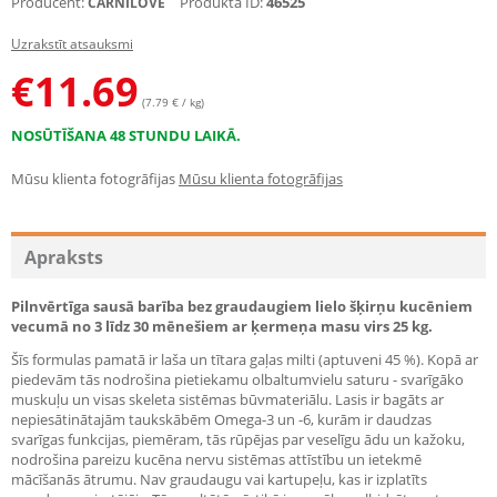
Producent:
Produkta ID:
46525
CARNILOVE
Uzrakstīt atsauksmi
€
11.69
(7.79 € / kg)
NOSŪTĪŠANA 48 STUNDU LAIKĀ.
Mūsu klienta fotogrāfijas
Mūsu klienta fotogrāfijas
Apraksts
Pilnvērtīga sausā barība bez graudaugiem lielo šķirņu kucēniem
vecumā no 3 līdz 30 mēnešiem ar ķermeņa masu virs 25 kg.
Šīs formulas pamatā ir laša un tītara gaļas milti (aptuveni 45 %). Kopā ar
piedevām tās nodrošina pietiekamu olbaltumvielu saturu - svarīgāko
muskuļu un visas skeleta sistēmas būvmateriālu. Lasis ir bagāts ar
nepiesātinātajām taukskābēm Omega-3 un -6, kurām ir daudzas
svarīgas funkcijas, piemēram, tās rūpējas par veselīgu ādu un kažoku,
nodrošina pareizu kucēna nervu sistēmas attīstību un ietekmē
mācīšanās ātrumu. Nav graudaugu vai kartupeļu, kas ir izplatīts