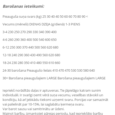
Barošanas ieteikumi:
Pieauguša suņa svars (kg) 25 30 40 40 50 60 60 70 80 90 <
Vecums (mēneši) DIENAS DZEJA (g/dienā) 1-3 PIENS
3-4 230 250 270 290 330 340 390 400
4-6 260 290 360 400 500 540 600 650
6-12 250 300 370 440 500 560 620 680
12-18 240 290 360 430 490 560 620 680
18-24 230 280 350 410 480 550 610 660
24-30 barošana Pieaugušo lielais 410 470 470 530 530 580 640
30< Barošana pieaugušajiem LARGE Barošana pieaugušajiem LARGE
Iepriekš norādītās daļas ir aptuvenas. Tie jāpielāgo katram sunim
individuāli. Ir svarīgi ņemt vērā suņa vecumu, veselības stāvokli un
kondīciju, kā arī jebkādu tieksmi uzņemt svaru. Porcijas var samazināt
vai palielināt par 10-15%, lai saglabātu ķermeņa svaru.
Var barot sausu vai samitrinātu ar ūdeni.
Mainot barību, izmantojiet pārejas periodu, kad iepriekšējo barību