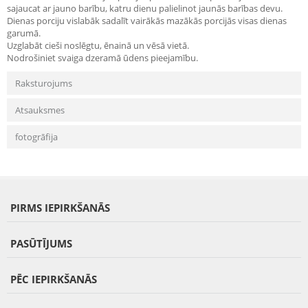
sajaucat ar jauno barību, katru dienu palielinot jaunās barības devu.
Dienas porciju vislabāk sadalīt vairākās mazākās porcijās visas dienas
garumā.
Uzglabāt cieši noslēgtu, ēnainā un vēsā vietā.
Nodrošiniet svaiga dzeramā ūdens pieejamību.
Raksturojums
Atsauksmes
fotogrāfija
PIRMS IEPIRKŠANĀS
PASŪTĪJUMS
PĒC IEPIRKŠANĀS