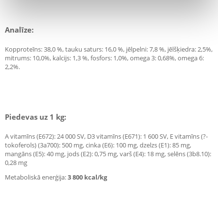
Analīze:
Kopproteīns: 38,0 %, tauku saturs: 16,0 %, jēlpelni: 7,8 %, jēlšķiedra: 2,5%,
mitrums: 10,0%, kalcijs: 1,3 %, fosfors: 1,0%, omega 3: 0,68%, omega 6:
2,2%.
Piedevas uz 1 kg:
A vitamīns (E672): 24 000 SV, D3 vitamīns (E671): 1 600 SV, E vitamīns (?-
tokoferols) (3a700): 500 mg, cinka (E6): 100 mg, dzelzs (E1): 85 mg,
mangāns (E5): 40 mg, jods (E2): 0,75 mg, varš (E4): 18 mg, selēns (3b8.10):
0,28 mg
Metaboliskā enerģija:
3 800 kcal/kg