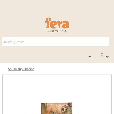
ZOO VEIKALS
0
Sausā suņu barība