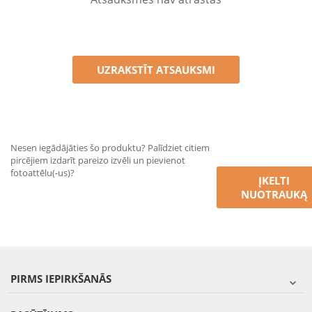
UZRAKSTĪT ATSAUKSMI
Nesen iegādājāties šo produktu? Palīdziet citiem
pircējiem izdarīt pareizo izvēli un pievienot
fotoattēlu(-us)?
ĮKELTI
NUOTRAUKĄ
PIRMS IEPIRKŠANĀS