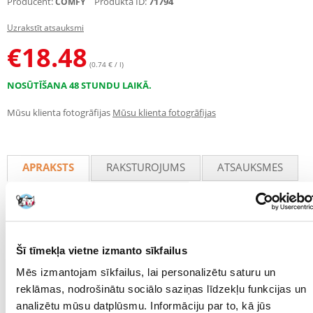
Producent:
Produkta ID:
71794
COMFY
Uzrakstīt atsauksmi
€
18.48
(0.74 € / l)
NOSŪTĪŠANA 48 STUNDU LAIKĀ.
Mūsu klienta fotogrāfijas
Mūsu klienta fotogrāfijas
APRAKSTS
RAKSTUROJUMS
ATSAUKSMES
FOTOGRĀFIJA
COMFY Cornelius
ir substrāts, kas izgatavots no 100% kukurūzas
šķiedras. Produkts ir bagāts ar sudraba joniem, kas neapšaubāmi
uzlabo tā kvalitāti un ievērojami veicina kaķu pakaišu popularitāti. Šis
Šī tīmekļa vietne izmanto sīkfailus
substrāts labi darbojas būros un voljēros maziem zīdītājiem un
Mēs izmantojam sīkfailus, lai personalizētu saturu un
putniem, kā arī terārijos dažiem rāpuļiem. Tas ir dabīgs, bioloģiski
noārdāms un kompostējams produkts. Ievērības cienīgs ir tas, ka tas
reklāmas, nodrošinātu sociālo saziņas līdzekļu funkcijas un
lieliski uzsūc ūdeni un veido viegli noņemamus gabaliņus. Tādējādi nav
analizētu mūsu datplūsmu. Informāciju par to, kā jūs
jānomaina viss substrāts, bet tikai jānoņem gabali un atkritumi.