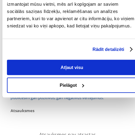
izmantojat mūsu vietni, mēs arī kopīgojam ar saviem
Comfy Cornelius Cornelius Litter jāuzglabā sausā, vēsā vietā, vēlams
sociālās saziņas līdzekļu, reklamēšanas un analīzes
prom no saules gaismas. Neaizmirstiet periodiski nomainīt
partneriem, kuri to var apvienot ar citu informāciju, ko viņiem
spilventiņus pret jauniem, to var izdarīt ar lāpstiņu. Reizi nedēļā
sniedzat vai ko viņi apkopo, kad lietojat viņu pakalpojumus.
nomainiet visu pakaišu kastes saturu. Pirms pirmās lietošanas reizes
rūpīgi iztīriet un nosusiniet. Izberiet pakaišus apmēram 5 cm
augstumā.
Parametri
Rādīt detalizēti
PRODUCENT:
COMFY
Atļaut visu
Kādi ir produktu vērtēšanas noteikumi?
Tikai reģistrēti FERA24.LV klienti, kuri ir iegādājušies produktu,
Pielāgot
var dot tai vērtējumu. Ar zvaigznītēm norādītais vērtējums ir
vidējais no visiem vērtējumiem. Pēc atsauksmju apstrādes mēs
publicēsim gan pozitīvus, gan negatīvus vērtējumus.
Atsauksmes
Atsauksmes nav atrastas