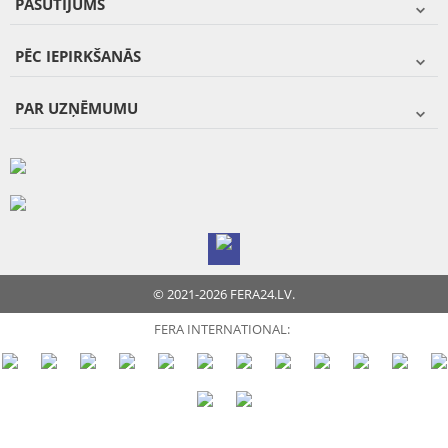
PASŪTĪJUMS
PĒC IEPIRKŠANĀS
PAR UZŅĒMUMU
© 2021-2026 FERA24.LV.
FERA INTERNATIONAL: