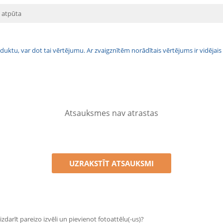
, atpūta
 produktu, var dot tai vērtējumu. Ar zvaigznītēm norādītais vērtējums ir vidē
Atsauksmes nav atrastas
UZRAKSTĪT ATSAUKSMI
zdarīt pareizo izvēli un pievienot fotoattēlu(-us)?