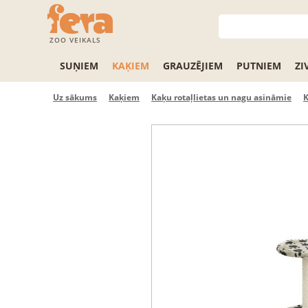
ZOO VEIKALS
SUŅIEM
KAĶIEM
GRAUZĒJIEM
PUTNIEM
ZI
Uz sākums
Kaķiem
Kaķu rotaļlietas un nagu asināmie
K