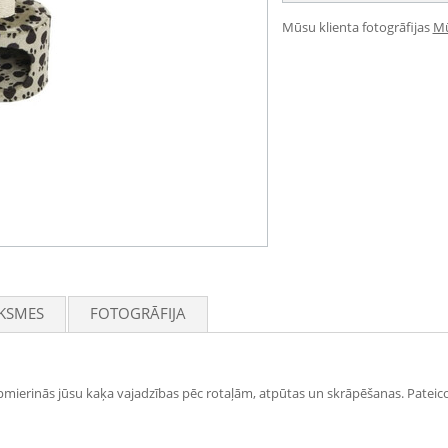
Mūsu klienta fotogrāfijas
Mū
KSMES
FOTOGRĀFIJA
pmierinās jūsu kaķa vajadzības pēc rotaļām, atpūtas un skrāpēšanas. Pateico