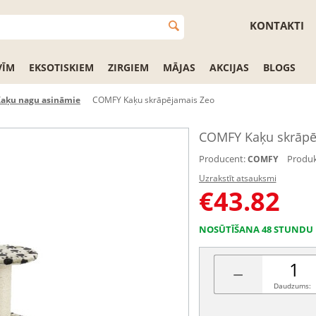
KONTAKTI
VĪM
EKSOTISKIEM
ZIRGIEM
MĀJAS
AKCIJAS
BLOGS
aķu nagu asināmie
COMFY Kaķu skrāpējamais Zeo
COMFY Kaķu skrāpē
Producent:
Produk
COMFY
Uzrakstīt atsauksmi
€
43.82
NOSŪTĪŠANA 48 STUNDU 
−
Daudzums: