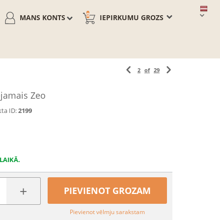
0
MANS KONTS
IEPIRKUMU GROZS
2
of
29
jamais Zeo
ta ID:
2199
LAIKĀ.
+
PIEVIENOT GROZAM
Pievienot vēlmju sarakstam