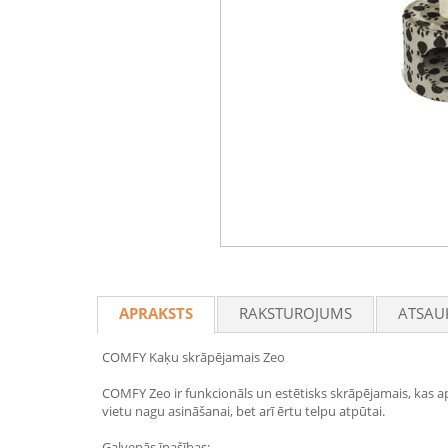
APRAKSTS
RAKSTUROJUMS
ATSAU
COMFY Kaķu skrāpējamais Zeo
COMFY Zeo ir funkcionāls un estētisks skrāpējamais, kas a
vietu nagu asināšanai, bet arī ērtu telpu atpūtai.
Galvenās īpašības: