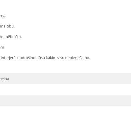
uma.
rlaicību.
 no mēbelēm.
iem
ā interjerā, nodrošinot jūsu kaķim visu nepieciešamo.
melna