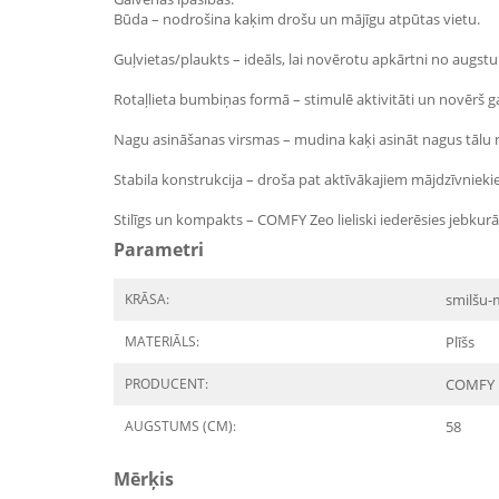
Būda – nodrošina kaķim drošu un mājīgu atpūtas vietu.
Guļvietas/plaukts – ideāls, lai novērotu apkārtni no augst
Rotaļlieta bumbiņas formā – stimulē aktivitāti un novērš ga
Nagu asināšanas virsmas – mudina kaķi asināt nagus tālu
Stabila konstrukcija – droša pat aktīvākajiem mājdzīvniek
Stilīgs un kompakts – COMFY Zeo lieliski iederēsies jebkur
Parametri
KRĀSA:
smilšu-
MATERIĀLS:
Plīšs
PRODUCENT:
COMFY
AUGSTUMS (CM):
58
Mērķis