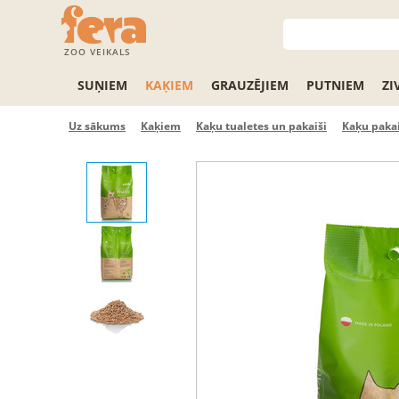
ZOO VEIKALS
SUŅIEM
KAĶIEM
GRAUZĒJIEM
PUTNIEM
ZI
Uz sākums
Kaķiem
Kaķu tualetes un pakaiši
Kaķu pakai