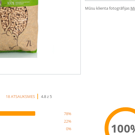
Mūsu klienta fotogrāfijas
Mū
18 ATSAUKSMES
4.8 z 5
78%
22%
100
0%