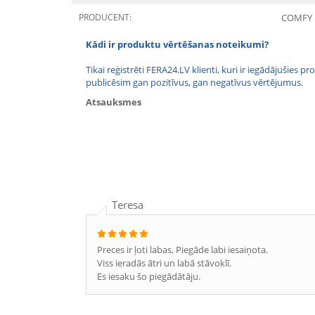
PRODUCENT:
COMFY
Kādi ir produktu vērtēšanas noteikumi?
Tikai reģistrēti FERA24.LV klienti, kuri ir iegādājušies
publicēsim gan pozitīvus, gan negatīvus vērtējumus.
Atsauksmes
Teresa
Preces ir ļoti labas, Piegāde labi iesaiņota.
Viss ieradās ātri un labā stāvoklī.
Es iesaku šo piegādātāju.