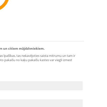
ommend
em un citiem mājdzīvniekiem.
as īpašības, tas nekavējoties saista mitrumu un tam ir
to pakaišu no kaķu pakaišu kastes var viegli izmest