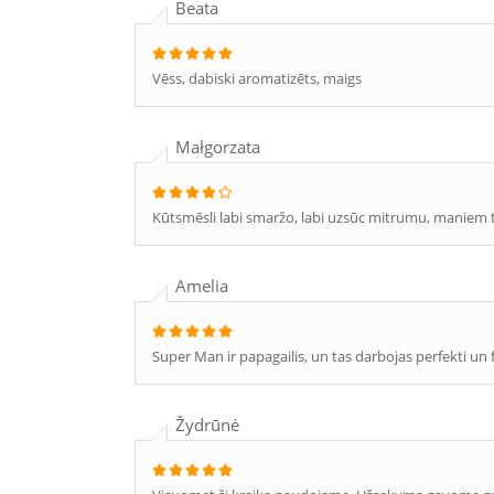
Beata
Vēss, dabiski aromatizēts, maigs
Małgorzata
Kūtsmēsli labi smaržo, labi uzsūc mitrumu, maniem tr
Amelia
Super Man ir papagailis, un tas darbojas perfekti un
Žydrūnė