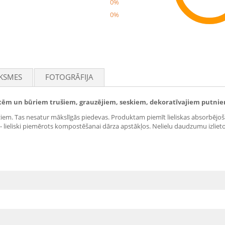
0%
0%
Rec
KSMES
FOTOGRĀFIJA
astēm un būriem trušiem, grauzējiem, seskiem, dekoratīvajiem putni
ežiem. Tas nesatur mākslīgās piedevas. Produktam piemīt lieliskas absorbējoš
- lieliski piemērots kompostēšanai dārza apstākļos. Nelielu daudzumu izlieto