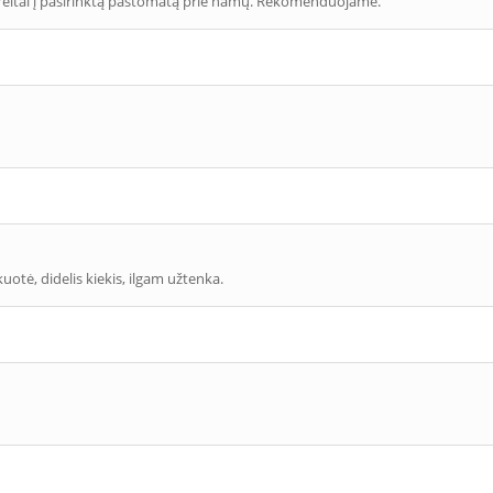
eitai į pasirinktą paštomatą prie namų. Rekomenduojame.
uotė, didelis kiekis, ilgam užtenka.