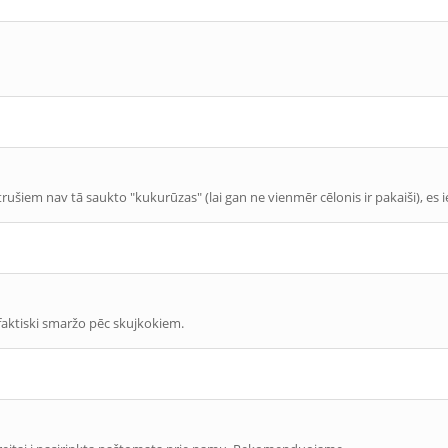
ušiem nav tā saukto "kukurūzas" (lai gan ne vienmēr cēlonis ir pakaiši), es i
 faktiski smaržo pēc skujkokiem.