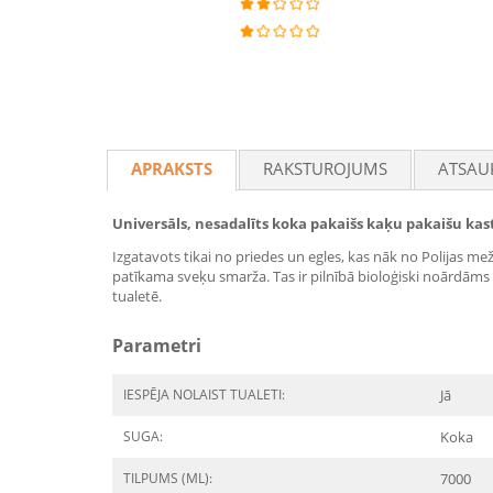
APRAKSTS
RAKSTUROJUMS
ATSAU
Universāls, nesadalīts koka pakaišs kaķu pakaišu k
Izgatavots tikai no priedes un egles, kas nāk no Polijas m
patīkama sveķu smarža. Tas ir pilnībā bioloģiski noārdāms 
tualetē.
Parametri
IESPĒJA NOLAIST TUALETI:
Jā
SUGA:
Koka
TILPUMS (ML):
7000