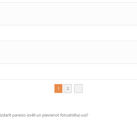
1
2
zdarīt pareizo izvēli un pievienot fotoattēlu(-us)?