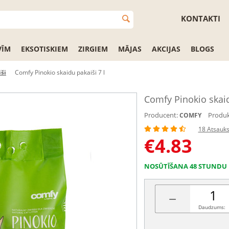
KONTAKTI
VĪM
EKSOTISKIEM
ZIRGIEM
MĀJAS
AKCIJAS
BLOGS
ši
Comfy Pinokio skaidu pakaiši 7 l
Comfy Pinokio skaid
Producent:
Produk
COMFY
18 Atsauk
€
4.83
NOSŪTĪŠANA 48 STUNDU 
−
Daudzums: