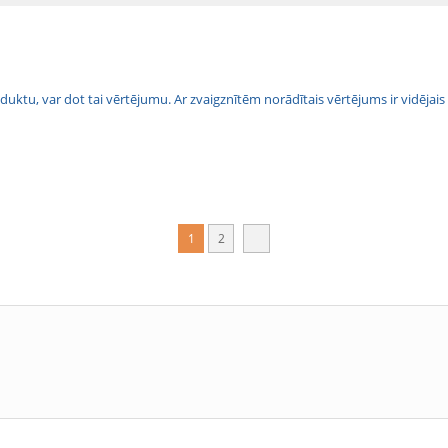
 produktu, var dot tai vērtējumu. Ar zvaigznītēm norādītais vērtējums ir vidē
1
2