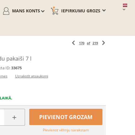
0
MANS KONTS
IEPIRKUMU GROZS
170
of
219
u pakaiši 7 l
ta ID:
33675
smes
Uzrakstīt atsauksmi
LAIKĀ.
+
PIEVIENOT GROZAM
Pievienot vēlmju sarakstam