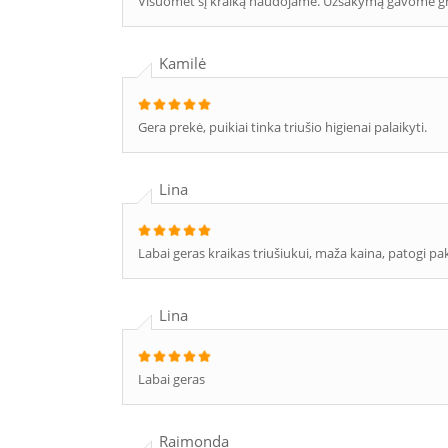
Visuomet šį kraiką naudojame. Užsakymą gavome gr
Kamilė
Gera prekė, puikiai tinka triušio higienai palaikyti.
Lina
Labai geras kraikas triušiukui, maža kaina, patogi pak
Lina
Labai geras
Raimonda