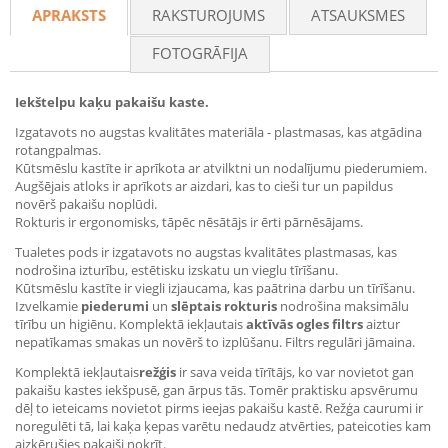
APRAKSTS
RAKSTUROJUMS
ATSAUKSMES
FOTOGRĀFIJA
Iekštelpu kaķu pakaišu kaste.
Izgatavots no augstas kvalitātes materiāla - plastmasas, kas atgādina
rotangpalmas.
Kūtsmēslu kastīte ir aprīkota ar atvilktni un nodalījumu piederumiem.
Augšējais atloks ir aprīkots ar aizdari, kas to cieši tur un papildus
novērš pakaišu noplūdi.
Rokturis ir ergonomisks, tāpēc nēsātājs ir ērti pārnēsājams.
Tualetes pods ir izgatavots no augstas kvalitātes plastmasas, kas
nodrošina izturību, estētisku izskatu un vieglu tīrīšanu.
Kūtsmēslu kastīte ir viegli izjaucama, kas paātrina darbu un tīrīšanu.
Izvelkamie
piederumi
un
slēptais rokturis
nodrošina maksimālu
tīrību un higiēnu. Komplektā iekļautais
aktīvās ogles filtrs
aiztur
nepatīkamas smakas un novērš to izplūšanu. Filtrs regulāri jāmaina.
Komplektā iekļautais
režģis
ir sava veida tīrītājs, ko var novietot gan
pakaišu kastes iekšpusē, gan ārpus tās. Tomēr praktisku apsvērumu
dēļ to ieteicams novietot pirms ieejas pakaišu kastē. Režģa caurumi ir
noregulēti tā, lai kaķa ķepas varētu nedaudz atvērties, pateicoties kam
aizķērušies pakaiši nokrīt.