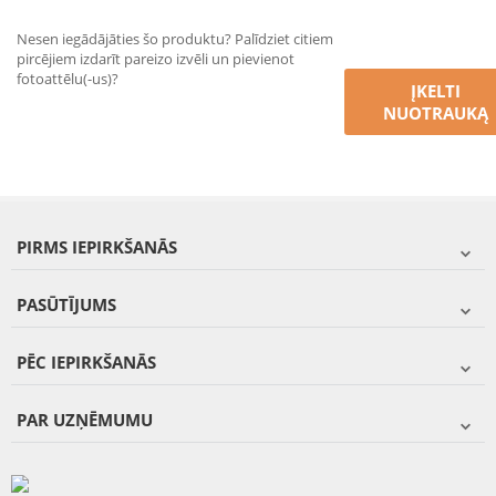
Nesen iegādājāties šo produktu? Palīdziet citiem
pircējiem izdarīt pareizo izvēli un pievienot
fotoattēlu(-us)?
ĮKELTI
NUOTRAUKĄ
PIRMS IEPIRKŠANĀS
PASŪTĪJUMS
PĒC IEPIRKŠANĀS
PAR UZŅĒMUMU