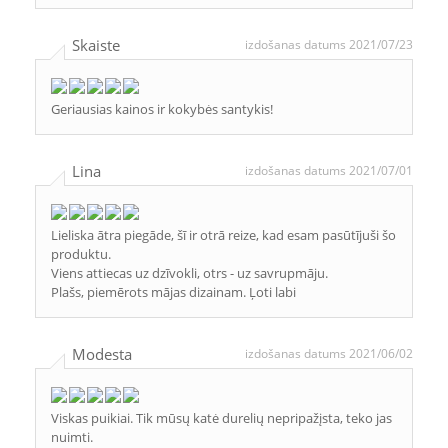
Skaiste
izdošanas datums 2021/07/23
Geriausias kainos ir kokybės santykis!
Lina
izdošanas datums 2021/07/01
Lieliska ātra piegāde, šī ir otrā reize, kad esam pasūtījuši šo
produktu.
Viens attiecas uz dzīvokli, otrs - uz savrupmāju.
Plašs, piemērots mājas dizainam. Ļoti labi
Modesta
izdošanas datums 2021/06/02
Viskas puikiai. Tik mūsų katė durelių nepripažįsta, teko jas
nuimti.