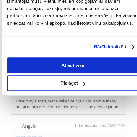
UZRAKSTĪT ATSAUKSMI
izmantojat mūsu vietni, mēs arī kopīgojam ar saviem
sociālās saziņas līdzekļu, reklamēšanas un analīzes
partneriem, kuri to var apvienot ar citu informāciju, ko viņiem
1
2
3
4
5
sniedzat vai ko viņi apkopo, kad lietojat viņu pakalpojumus.
Grzegorz Janiak
izdošanas datums 2022/06/27
Rādīt detalizēti
Produkts atbilst aprakstam. Kaķis apmierināts ????
Atļaut visu
Angela
izdošanas datums 2022/01/21
Pielāgot
Litter tray superr,mana kaķenīte bija 100% apmierināta,
un tai nebija problēmu pāriet no vecās paplātes uz jauno.
Angela
izdošanas datums 2022/01/21