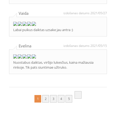
Vaida
izdošanas datums 2021/05/27
Labai puikus daiktas uzsake jau antra :)
Evelina
izdošanas datums 2021/05/15
Nuostabus daiktas, viršijo lukesčius, kaina mažiausia
rinkoje. Tik pats siuntimae užtruko.
1
2
3
4
5