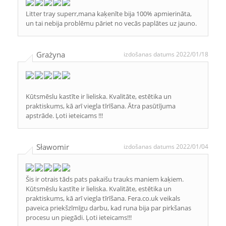
Litter tray superr,mana kaķenīte bija 100% apmierināta,
un tai nebija problēmu pāriet no vecās paplātes uz jauno.
Grażyna
izdošanas datums 2022/01/18
Kūtsmēslu kastīte ir lieliska. Kvalitāte, estētika un
praktiskums, kā arī viegla tīrīšana. Ātra pasūtījuma
apstrāde. Ļoti ieteicams !!!
Sławomir
izdošanas datums 2022/01/04
Šis ir otrais tāds pats pakaišu trauks maniem kaķiem.
Kūtsmēslu kastīte ir lieliska. Kvalitāte, estētika un
praktiskums, kā arī viegla tīrīšana. Fera.co.uk veikals
paveica priekšzīmīgu darbu, kad runa bija par pirkšanas
procesu un piegādi. Ļoti ieteicams!!!