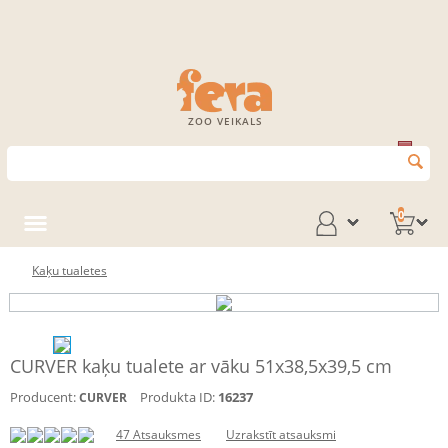
ZOO VEIKALS
0
Kaķu tualetes
CURVER kaķu tualete ar vāku 51x38,5x39,5 cm
Producent:
Produkta ID:
16237
CURVER
47 Atsauksmes
Uzrakstīt atsauksmi