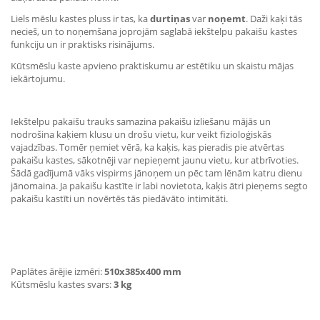
Liels mēslu kastes pluss ir tas, ka
durtiņas
var
noņemt
. Daži kaķi tās
necieš, un to noņemšana joprojām saglabā iekštelpu pakaišu kastes
funkciju un ir praktisks risinājums.
Kūtsmēslu kaste apvieno praktiskumu ar estētiku un skaistu mājas
iekārtojumu.
Iekštelpu pakaišu trauks samazina pakaišu izliešanu mājās un
nodrošina kaķiem klusu un drošu vietu, kur veikt fizioloģiskās
vajadzības. Tomēr ņemiet vērā, ka kaķis, kas pieradis pie atvērtas
pakaišu kastes, sākotnēji var nepieņemt jaunu vietu, kur atbrīvoties.
Šādā gadījumā vāks vispirms jānoņem un pēc tam lēnām katru dienu
jānomaina. Ja pakaišu kastīte ir labi novietota, kaķis ātri pieņems segto
pakaišu kastīti un novērtēs tās piedāvāto intimitāti.
Paplātes ārējie izmēri:
510x385x400 mm
Kūtsmēslu kastes svars:
3 kg