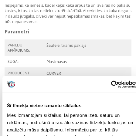
Iespējams, ka iemesls, kādēļ kaķis kakā ārpus tā un izvairās no pakaišu
kastes, ir tas, ka tas netiek uzturēts kārtībā. Atcerieties, ka kaķa deguns
ir daudz jutīgāks, cilvēki var nejust nepatīkamas smakas, bet kaķim tās
būs nepanesamas.
Parametri
PAPILDU
Šaufele, tīrāms paklājs
APRĪKOJUMS:
SUGA:
Plastmasas
PRODUCENT:
CURVER
Kādi ir produktu vērtēšanas noteikumi?
Tikai reģistrēti FERA24.LV klienti, kuri ir iegādājušies produktu,
var dot tai vērtējumu. Ar zvaigznītēm norādītais vērtējums ir
Šī tīmekļa vietne izmanto sīkfailus
vidējais no visiem vērtējumiem. Pēc atsauksmju apstrādes mēs
publicēsim gan pozitīvus, gan negatīvus vērtējumus.
Mēs izmantojam sīkfailus, lai personalizētu saturu un
reklāmas, nodrošinātu sociālo saziņas līdzekļu funkcijas un
Atsauksmes
analizētu mūsu datplūsmu. Informāciju par to, kā jūs