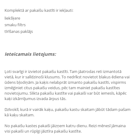
Komplektā ar pakaišu kastīti ir iekļauti:
liekšķere
smaku filtrs
tīrīšanas paklājs
Ieteicamais lietojums:
Ļoti svarīgi ir izvietot pakaišu kastīti. Tam jāatrodas reti izmantotā
vietā, kur ir salīdzinoši klusums. To nedrīkst novietot blakus ēdiena vai
ūdens bļodiņām. Ja kaķis nelabprāt izmanto pakaišu kastīti, vispirms
izmēģiniet citus pakaišu veidus, pēc tam mainiet pakaišu kastītes
novietojumu. Slikta pakaišu kastīte vai pakaiši var būt iemesls, kāpēc
kaķi izkārnījumus izvada ārpus tās.
Dzīvoklī, kurā ir vairāk kaķu, pakaišu kastu skaitam jābūt tādam pašam
kā kaķu skaitam.
No pakaišu kastes pakaiši jāizņem katru dienu. Reizi mēnesī jāmaina
visi pakaiši un rūpīgi jāiztīra pakaišu kastīte.