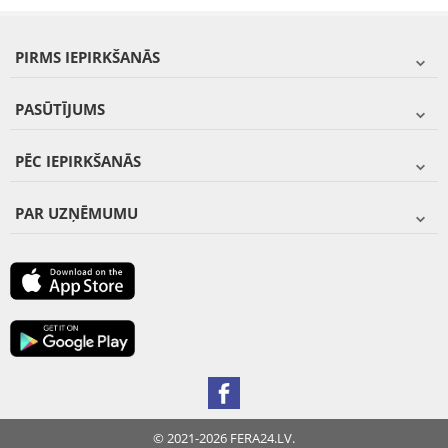
PIRMS IEPIRKŠANĀS
PASŪTĪJUMS
PĒC IEPIRKŠANĀS
PAR UZŅĒMUMU
© 2021-2026 FERA24.LV.