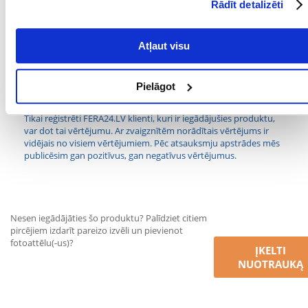
Rādīt detalizēti
KRĀSA:
Melna-pelēka
SUGA:
Grozs
Atļaut visu
PRODUCENT:
CURVER
Pielāgot
Kādi ir produktu vērtēšanas noteikumi?
Tikai reģistrēti FERA24.LV klienti, kuri ir iegādājušies produktu,
var dot tai vērtējumu. Ar zvaigznītēm norādītais vērtējums ir
vidējais no visiem vērtējumiem. Pēc atsauksmju apstrādes mēs
publicēsim gan pozitīvus, gan negatīvus vērtējumus.
Nesen iegādājāties šo produktu? Palīdziet citiem
pircējiem izdarīt pareizo izvēli un pievienot
fotoattēlu(-us)?
ĮKELTI
NUOTRAUKĄ