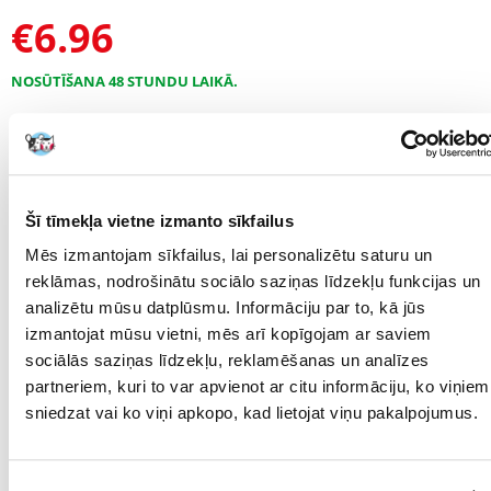
€
6.96
NOSŪTĪŠANA 48 STUNDU LAIKĀ.
Mūsu klienta fotogrāfijas
Mūsu klienta fotogrāfijas
APRAKSTS
RAKSTUROJUMS
ATSAUKSMES
Šī tīmekļa vietne izmanto sīkfailus
FOTOGRĀFIJA
Mēs izmantojam sīkfailus, lai personalizētu saturu un
reklāmas, nodrošinātu sociālo saziņas līdzekļu funkcijas un
Izgatavots no augstas kvalitātes plastmasas ar rotangpalmas
analizētu mūsu datplūsmu. Informāciju par to, kā jūs
struktūru.
izmantojat mūsu vietni, mēs arī kopīgojam ar saviem
Ļoti estētisks un praktisks grozs iederēsies jebkurā interjerā.
sociālās saziņas līdzekļu, reklamēšanas un analīzes
Liela ietilpība.
partneriem, kuri to var apvienot ar citu informāciju, ko viņiem
sniedzat vai ko viņi apkopo, kad lietojat viņu pakalpojumus.
Izmēri: 13 x 28,5 x 19,4 cm
Parametri