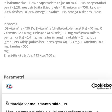
:olbaltumvielas - 12%, neapstrādātas eļļas un tauki - 8%, neapstrādāti
pelni - 2,2%, neapstrādāta šķiedrviela - 1%, mitrums - 75%, kalcijs -
0,3%, fosfors - 0,25%, omega-3 skābes - 1%, omega-6 skābes - 1,5%
.
Piedevas
:D3 vitamīns - 450 SV, E vitamīns (dl-alfa-tokoferilacetāts) - 40 mg, C
vitamīns - 2000 mg, cinks (cinka oksīds) - 30 mg, varš (vara sulfāts,
pentahidrāts) - 0,4 mg, mangāns (mangāna oksīds) - 2 mg, jods
(granulēts kalcija jodāts bezūdens apvalkā) - 0,3 mg, L-karnitīns - 800
mg, taurīns - 500
mg.
Enerģētiskā vērtība: 115 kcal/100 g.
Parametri
IEPAKOJUMA SVARS
0.185
(KG):
MĀJDZĪVNIEKA
Universāls
Šī tīmekļa vietne izmanto sīkfailus
IZMĒRS:
Mēs izmantojam sīkfailus, lai personalizētu saturu un