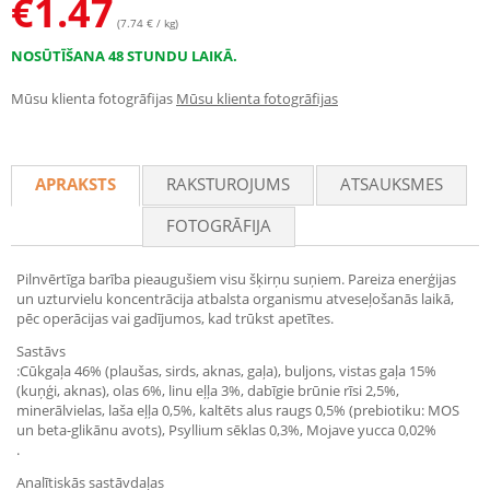
€
1.47
(7.74 € / kg)
NOSŪTĪŠANA 48 STUNDU LAIKĀ.
Mūsu klienta fotogrāfijas
Mūsu klienta fotogrāfijas
APRAKSTS
RAKSTUROJUMS
ATSAUKSMES
FOTOGRĀFIJA
Pilnvērtīga barība pieaugušiem visu šķirņu suņiem. Pareiza enerģijas
un uzturvielu koncentrācija atbalsta organismu atveseļošanās laikā,
pēc operācijas vai gadījumos, kad trūkst apetītes.
Sastāvs
:Cūkgaļa 46% (plaušas, sirds, aknas, gaļa), buljons, vistas gaļa 15%
(kuņģi, aknas), olas 6%, linu eļļa 3%, dabīgie brūnie rīsi 2,5%,
minerālvielas, laša eļļa 0,5%, kaltēts alus raugs 0,5% (prebiotiku: MOS
un beta-glikānu avots), Psyllium sēklas 0,3%, Mojave yucca 0,02%
.
Analītiskās sastāvdaļas