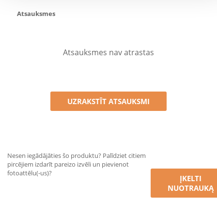
Atsauksmes
Atsauksmes nav atrastas
UZRAKSTĪT ATSAUKSMI
Nesen iegādājāties šo produktu? Palīdziet citiem
pircējiem izdarīt pareizo izvēli un pievienot
fotoattēlu(-us)?
ĮKELTI
NUOTRAUKĄ