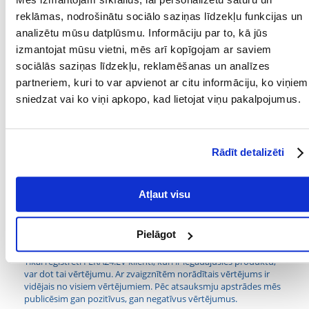
PRODUCENT:
DOLINA NOTECI
reklāmas, nodrošinātu sociālo saziņas līdzekļu funkcijas un
analizētu mūsu datplūsmu. Informāciju par to, kā jūs
Mērķis
izmantojat mūsu vietni, mēs arī kopīgojam ar saviem
sociālās saziņas līdzekļu, reklamēšanas un analīzes
DZĪVES POSMS:
Pieaudzis
partneriem, kuri to var apvienot ar citu informāciju, ko viņiem
ĪPAŠAS PRASĪBAS:
Izveseļošanās
sniedzat vai ko viņi apkopo, kad lietojat viņu pakalpojumus.
Sastāvdaļas
Rādīt detalizēti
OLBALTUMVIELAS
12
(%):
Atļaut visu
OLBALTUMVIELU
Cūkgaļa
VEIDS:
Pielāgot
Kādi ir produktu vērtēšanas noteikumi?
Tikai reģistrēti FERA24.LV klienti, kuri ir iegādājušies produktu,
var dot tai vērtējumu. Ar zvaigznītēm norādītais vērtējums ir
vidējais no visiem vērtējumiem. Pēc atsauksmju apstrādes mēs
publicēsim gan pozitīvus, gan negatīvus vērtējumus.