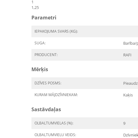
1
1,25
Parametri
IEPAKOJUMA SVARS (KG):
SUGA:
Barība/
PRODUCENT:
RAFI
Mērķis
DZĪVES POSMS:
Pieaudz
KURAM MĀJDZĪVNIEKAM:
Kaķis
Sastāvdaļas
OLBALTUMVIELAS (%):
9
OLBALTUMVIELU VEIDS:
Dzīvnie