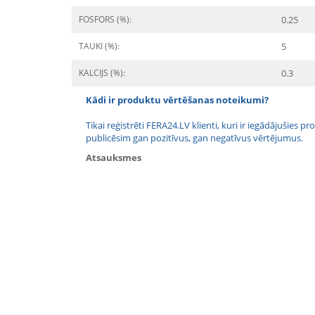
FOSFORS (%):
0.25
TAUKI (%):
5
KALCIJS (%):
0.3
Kādi ir produktu vērtēšanas noteikumi?
Tikai reģistrēti FERA24.LV klienti, kuri ir iegādājušies
publicēsim gan pozitīvus, gan negatīvus vērtējumus.
Atsauksmes