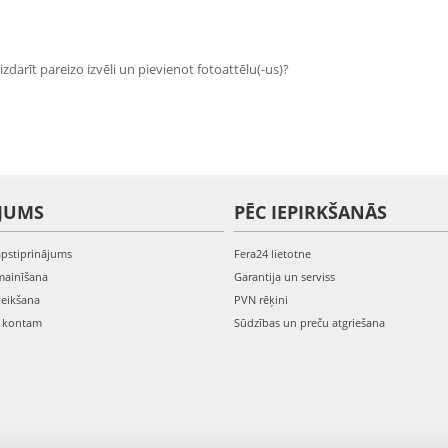
zdarīt pareizo izvēli un pievienot fotoattēlu(-us)?
JUMS
PĒC IEPIRKŠANĀS
apstiprinājums
Fera24 lietotne
mainīšana
Garantija un serviss
veikšana
PVN rēķini
s kontam
Sūdzības un preču atgriešana