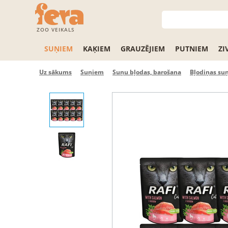
ZOO VEIKALS
SUŅIEM
KAĶIEM
GRAUZĒJIEM
PUTNIEM
ZI
Uz sākums
Suņiem
Suņu bļodas, barošana
Bļodiņas su