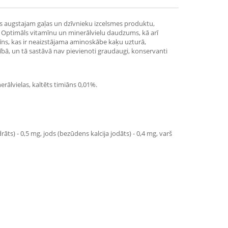
ies augstajam gaļas un dzīvnieku izcelsmes produktu,
u. Optimāls vitamīnu un minerālvielu daudzums, kā arī
urīns, kas ir neaizstājama aminoskābe kaķu uzturā,
bā, un tā sastāvā nav pievienoti graudaugi, konservanti
nerālvielas, kaltēts timiāns 0,01%.
āts) - 0,5 mg, jods (bezūdens kalcija jodāts) - 0,4 mg, varš