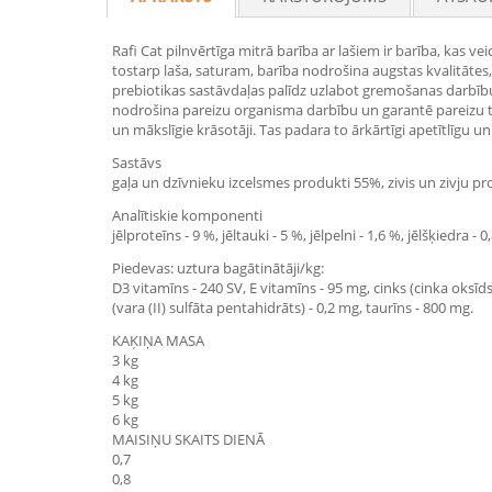
Rafi Cat pilnvērtīga mitrā barība ar lašiem ir barība, kas
tostarp laša, saturam, barība nodrošina augstas kvalitātes
prebiotikas sastāvdaļas palīdz uzlabot gremošanas darbību, 
nodrošina pareizu organisma darbību un garantē pareizu t
un mākslīgie krāsotāji. Tas padara to ārkārtīgi apetītlīgu un 
Sastāvs
gaļa un dzīvnieku izcelsmes produkti 55%, zivis un zivju prod
Analītiskie komponenti
jēlproteīns - 9 %, jēltauki - 5 %, jēlpelni - 1,6 %, jēlšķiedra - 
Piedevas: uztura bagātinātāji/kg:
D3 vitamīns - 240 SV, E vitamīns - 95 mg, cinks (cinka oksīd
(vara (II) sulfāta pentahidrāts) - 0,2 mg, taurīns - 800 mg.
KAĶIŅA MASA
3 kg
4 kg
5 kg
6 kg
MAISIŅU SKAITS DIENĀ
0,7
0,8