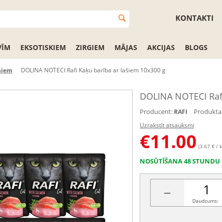
KONTAKTI
VĪM
EKSOTISKIEM
ZIRGIEM
MĀJAS
AKCIJAS
BLOGS
ņiem
DOLINA NOTECI Rafi Kaķu barība ar lašiem 10x300 g
DOLINA NOTECI Rafi
Producent:
Produkta 
RAFI
Uzrakstīt atsauksmi
€
11.00
(3.67 € / k
NOSŪTĪŠANA 48 STUNDU 
−
Daudzums: