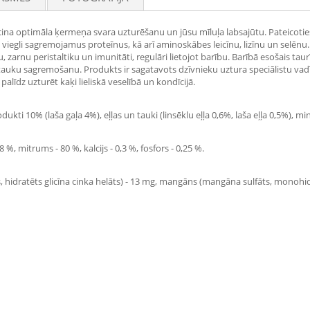
 veicina optimāla ķermeņa svara uzturēšanu un jūsu mīluļa labsajūtu. Pateicot
, viegli sagremojamus proteīnus, kā arī aminoskābes leicīnu, lizīnu un selēn
zarnu peristaltiku un imunitāti, regulāri lietojot barību. Barībā esošais ta
auku sagremošanu. Produkts ir sagatavots dzīvnieku uztura speciālistu vadī
palīdz uzturēt kaķi lieliskā veselībā un kondīcijā.
ukti 10% (laša gaļa 4%), eļļas un tauki (linsēklu eļļa 0,6%, laša eļļa 0,5%), mi
0,8 %, mitrums - 80 %, kalcijs - 0,3 %, fosfors - 0,25 %.
s, hidratēts glicīna cinka helāts) - 13 mg, mangāns (mangāna sulfāts, monohidr