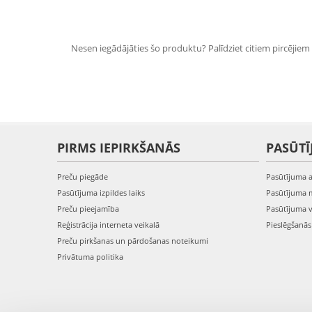
Nesen iegādājāties šo produktu? Palīdziet citiem pircējiem i
PIRMS IEPIRKŠANĀS
PASŪTĪ
Preču piegāde
Pasūtījuma 
Pasūtījuma izpildes laiks
Pasūtījuma 
Preču pieejamība
Pasūtījuma 
Reģistrācija interneta veikalā
Pieslēgšanā
Preču pirkšanas un pārdošanas noteikumi
Privātuma politika