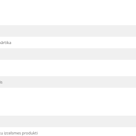
pārtika
is
ku izcelsmes produkti