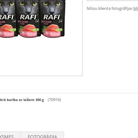
Mūsu klienta fotogrāfijas
Mū
(70916)
rā barība ar lašiem 300 g
KSMES
FOTOGRĀFIJA