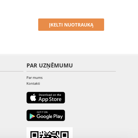
ĮKELTI NUOTRAUKĄ
PAR UZŅĒMUMU
Par mums
Kontakti