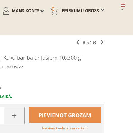
0
MANS KONTS
IEPIRKUMU GROZS
8
of
95
 Kaķu barība ar lašiem 10x300 g
ID:
20005727
g)
LAIKĀ.
+
PIEVIENOT GROZAM
Pievienot vēlmju sarakstam