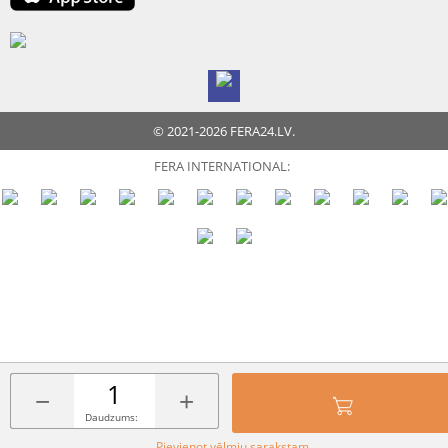
© 2021-2026 FERA24.LV.
FERA INTERNATIONAL:
−
+
Daudzums:
Pievienot vēlmju sarakstam