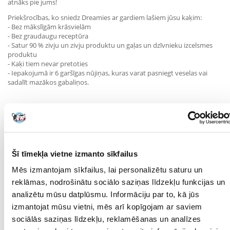
atnāks pie jums!
Priekšrocības, ko sniedz Dreamies ar gardiem lašiem jūsu kaķim:
- Bez mākslīgām krāsvielām
- Bez graudaugu receptūra
- Satur 90 % zivju un zivju produktu un gaļas un dzīvnieku izcelsmes
produktu
- Kaķi tiem nevar pretoties
- Iepakojumā ir 6 garšīgas nūjiņas, kuras varat pasniegt veselas vai
sadalīt mazākos gabaliņos.
Sastāvs: gaļa un dzīvnieku izcelsmes produkti (kopā 64%*), zivis un
zivju produkti
(lasis 26%*), raugs, cukurs, minerālvielas, augu izcelsmes produkti.
Kalorijas: 352 kcal/100 g.
Piedevas / 1kg: uztura bagātinātāji: A vitamīns: 5175 SV, D vitamīns₃:
Šī tīmekļa vietne izmanto sīkfailus
517 SV, E vitamīns: 5,2 mg, taurīns: 1035 mg.
Analītiskās sastāvdaļas (%): olbaltumvielas: 40,0; tauku saturs: 21,0;
Mēs izmantojam sīkfailus, lai personalizētu saturu un
neorganiskās vielas: 6,0; jēlšķiedra: 1,0; mitruma saturs: 29,0.
reklāmas, nodrošinātu sociālo saziņas līdzekļu funkcijas un
Barošanas metode: Barojiet 1 gabaliņu dienā. Nav paredzēts
analizētu mūsu datplūsmu. Informāciju par to, kā jūs
kaķēniem. Lūdzu,
izmantojat mūsu vietni, mēs arī kopīgojam ar saviem
attiecīgi samaziniet galvenās ēdienreizes devu. Šo kārumu var izbaudīt
sociālās saziņas līdzekļu, reklamēšanas un analīzes
veselu vai sadalītu nelielos gabaliņos. Pēc iepakojuma atvēršanas