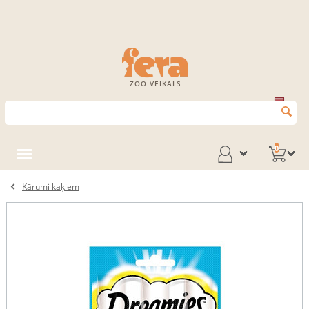
ZOO VEIKALS
0
Kārumi kaķiem