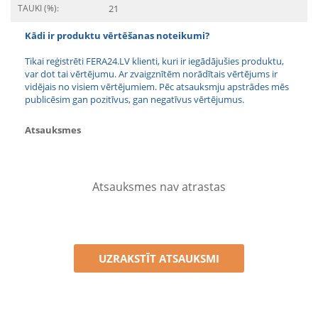
TAUKI (%):
21
Kādi ir produktu vērtēšanas noteikumi?
Tikai reģistrēti FERA24.LV klienti, kuri ir iegādājušies produktu,
var dot tai vērtējumu. Ar zvaigznītēm norādītais vērtējums ir
vidējais no visiem vērtējumiem. Pēc atsauksmju apstrādes mēs
publicēsim gan pozitīvus, gan negatīvus vērtējumus.
Atsauksmes
Atsauksmes nav atrastas
UZRAKSTĪT ATSAUKSMI