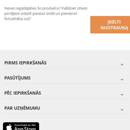
Nesen iegādājāties šo produktu? Palīdziet citiem
pircējiem izdarīt pareizo izvēli un pievienot
fotoattēlu(-us)?
ĮKELTI
NUOTRAUKĄ
PIRMS IEPIRKŠANĀS
PASŪTĪJUMS
PĒC IEPIRKŠANĀS
PAR UZŅĒMUMU