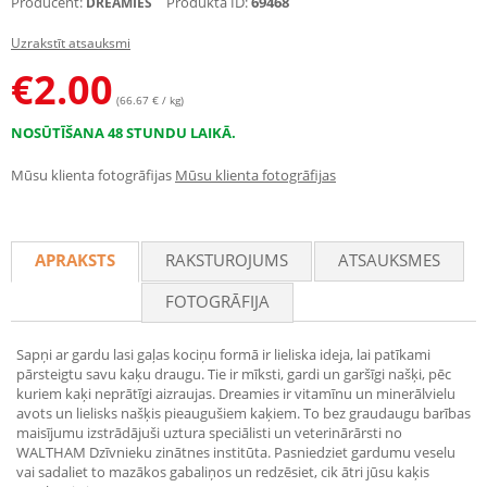
Producent:
Produkta ID:
69468
DREAMIES
Uzrakstīt atsauksmi
€
2.00
(66.67 € / kg)
NOSŪTĪŠANA 48 STUNDU LAIKĀ.
Mūsu klienta fotogrāfijas
Mūsu klienta fotogrāfijas
APRAKSTS
RAKSTUROJUMS
ATSAUKSMES
FOTOGRĀFIJA
Sapņi ar gardu lasi gaļas kociņu formā ir lieliska ideja, lai patīkami
pārsteigtu savu kaķu draugu. Tie ir mīksti, gardi un garšīgi našķi, pēc
kuriem kaķi neprātīgi aizraujas. Dreamies ir vitamīnu un minerālvielu
avots un lielisks našķis pieaugušiem kaķiem. To bez graudaugu barības
maisījumu izstrādājuši uztura speciālisti un veterinārārsti no
WALTHAM Dzīvnieku zinātnes institūta. Pasniedziet gardumu veselu
vai sadaliet to mazākos gabaliņos un redzēsiet, cik ātri jūsu kaķis