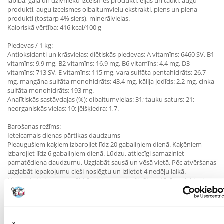
labība, gaļa un dzīvnieku izcelsmes produkti, eļļas un tauki, augu
produkti, augu izcelsmes olbaltumvielu ekstrakti, piens un piena
produkti (tostarp 4% siers), minerālvielas.
Kaloriskā vērtība: 416 kcal/100 g
Piedevas / 1 kg:
Antioksidanti un krāsvielas; diētiskās piedevas: A vitamīns: 6460 SV, B1
vitamīns: 9,9 mg, B2 vitamīns: 16,9 mg, B6 vitamīns: 4,4 mg, D3
vitamīns: 713 SV, E vitamīns: 115 mg, vara sulfāta pentahidrāts: 26,7
mg, mangāna sulfāta monohidrāts: 43,4 mg, kālija jodīds: 2,2 mg, cinka
sulfāta monohidrāts: 193 mg.
Analītiskās sastāvdaļas (%): olbaltumvielas: 31; tauku saturs: 21;
neorganiskās vielas: 10; jēlšķiedra: 1,7.
Barošanas režīms:
Ieteicamais dienas pārtikas daudzums
Pieaugušiem kaķiem izbarojiet līdz 20 gabaliņiem dienā. Kaķēniem
izbarojiet līdz 6 gabaliņiem dienā. Lūdzu, attiecīgi samaziniet
pamatēdiena daudzumu. Uzglabāt sausā un vēsā vietā. Pēc atvēršanas
uzglabāt iepakojumu cieši noslēgtu un izlietot 4 nedēļu laikā.
Neaizmirstiet savam mājdzīvniekam nodrošināt pastāvīgu piekļuvi
svaigam ūdenim, lai tas varētu dzert.
Parametri