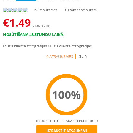
6 Atsauksmes
Uzrakstīt atsauksmi
€
1.49
(24.83 € / kg)
NOSŪTĪŠANA 48 STUNDU LAIKĀ.
Mūsu klienta fotogrāfijas
Mūsu klienta fotogrāfijas
6 ATSAUKSMES
5 z 5
100%
100% KLIENTU IESAKA ŠO PRODUKTU
UZRAKSTĪT ATSAUKSMI