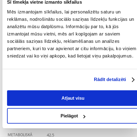
IEPAKOJUMA SVARS
0.06
Šī tīmekļa vietne izmanto sīkfailus
(KG):
Mēs izmantojam sīkfailus, lai personalizētu saturu un
SUGA:
reklāmas, nodrošinātu sociālo saziņas līdzekļu funkcijas un
analizētu mūsu datplūsmu. Informāciju par to, kā jūs
PRODUCENT:
DREAMIES
izmantojat mūsu vietni, mēs arī kopīgojam ar saviem
sociālās saziņas līdzekļu, reklamēšanas un analīzes
Mērķis
partneriem, kuri to var apvienot ar citu informāciju, ko viņiem
sniedzat vai ko viņi apkopo, kad lietojat viņu pakalpojumus.
DZĪVES POSMS:
Pieaudzis
KURAM
Kaķis
MĀJDZĪVNIEKAM:
Rādīt detalizēti
MĀJDZĪVNIEKA
12 mēnešu
VECUMS NO:
Atļaut visu
Sastāvdaļas
Pielāgot
OLBALTUMVIELAS
35
(%):
METABOLISKĀ
42.5