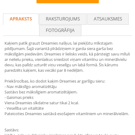
Recommend
APRAKSTS
RAKSTUROJUMS
ATSAUKSMES
FOTOGRĀFIJA
Kaķiem patīk grauzt Dreamies našķus, lai piekļūtu mīkstajam
pildījumam. Šajā variantā pīrādziņiem ir garda siera garša bez
mākslīgām piedevām. Dreamies ir lielisks veids, kā pārsteigt savu mīluli
ar nelielu prieku, vienlaikus sniedzot viņam vitamīnu un minerālvielu
devu, kas palīdz uzturēt viņu veselīgu un labā formā. Šis kārums
paredzēts kaķiem, kas vecāki par 8 nedēļām.
Priekšrocības, ko dodot kaķim Dreamies ar garšīgu sieru:
- Nav mākslīgo aromatizētāju
Sastāvs bez mākslīgiem aromatizētājiem.
- Gaismas prieks
Viena Dreamies sīkdatne satur tikai 2 kcal.
- Veselība un vitalitāte
Pateicoties Dreamies sastāvā esošajiem vitamīniem un minerālvielām.
Sastāvs: