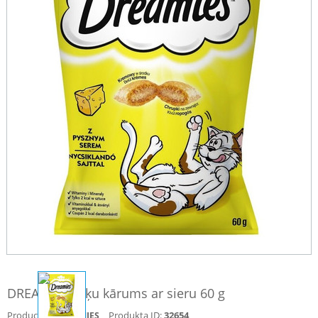
DREAMIES kaķu kārums ar sieru 60 g
Producent:
Produkta ID:
32654
DREAMIES