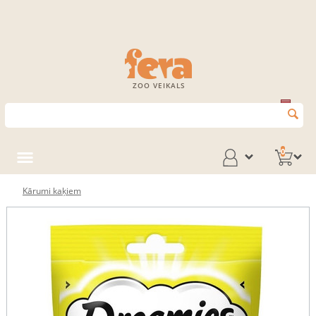
ZOO VEIKALS
0
Kārumi kaķiem