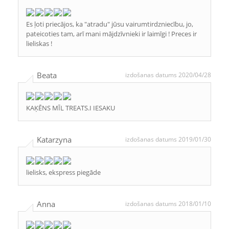
Es ļoti priecājos, ka "atradu" jūsu vairumtirdzniecību, jo,
pateicoties tam, arī mani mājdzīvnieki ir laimīgi ! Preces ir
lieliskas !
Beata
izdošanas datums 2020/04/28
KAĶĒNS MĪL TREATS.I IESAKU
Katarzyna
izdošanas datums 2019/01/30
lielisks, ekspress piegāde
Anna
izdošanas datums 2018/01/10