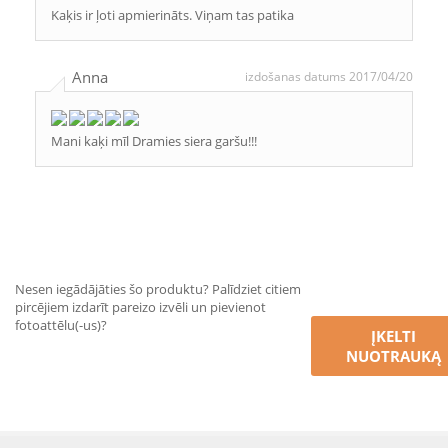
Kaķis ir ļoti apmierināts. Viņam tas patika
Anna
izdošanas datums 2017/04/20
Mani kaķi mīl Dramies siera garšu!!!
Nesen iegādājāties šo produktu? Palīdziet citiem
pircējiem izdarīt pareizo izvēli un pievienot
fotoattēlu(-us)?
ĮKELTI
NUOTRAUKĄ