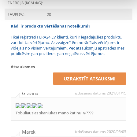
ENERĢIJA (KCAL/KG):
TAUKI (%):
20
Kādi ir produktu vērtēšanas noteikumi?
Tikai reģistrēti FERA24.LV klienti, kuri ir iegādājušies produktu,
var dot tai vērtējumu. Ar zvaigznītēm norādītais vērtējums ir
vidējais no visiem vērtējumiem. Pēc atsauksmju apstrādes mēs
publicēsim gan pozitīvus, gan negatīvus vērtējumus.
Atsauksmes
UZRAKSTĪT ATSAUKSMI
Gražina
izdošanas datums 2021/01/15
Tobuliausias skaniukas mano katinui☺????
Marek
izdošanas datums 2020/05/05