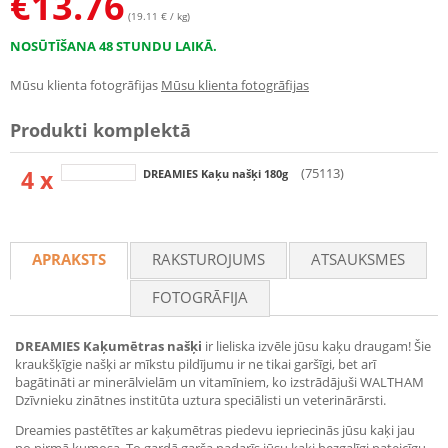
€
13.76
(19.11 € / kg)
NOSŪTĪŠANA 48 STUNDU LAIKĀ.
Mūsu klienta fotogrāfijas
Mūsu klienta fotogrāfijas
Produkti komplektā
4 x
(75113)
DREAMIES Kaķu našķi 180g
APRAKSTS
RAKSTUROJUMS
ATSAUKSMES
FOTOGRĀFIJA
DREAMIES Kaķumētras našķi
ir lieliska izvēle jūsu kaķu draugam! Šie
kraukšķīgie našķi ar mīkstu pildījumu ir ne tikai garšīgi, bet arī
bagātināti ar minerālvielām un vitamīniem, ko izstrādājuši WALTHAM
Dzīvnieku zinātnes institūta uztura speciālisti un veterinārārsti.
Dreamies pastētītes ar kaķumētras piedevu iepriecinās jūsu kaķi jau