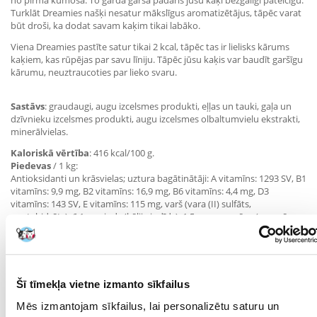
no pirmā kumosa. To gardā garša padarīs jūsu kaķi bezgalīgi pateicīgu.
Turklāt Dreamies našķi nesatur mākslīgus aromatizētājus, tāpēc varat
būt droši, ka dodat savam kaķim tikai labāko.
Viena Dreamies pastīte satur tikai 2 kcal, tāpēc tas ir lielisks kārums
kaķiem, kas rūpējas par savu līniju. Tāpēc jūsu kaķis var baudīt garšīgu
kārumu, neuztraucoties par lieko svaru.
Sastāvs
: graudaugi, augu izcelsmes produkti, eļļas un tauki, gaļa un
dzīvnieku izcelsmes produkti, augu izcelsmes olbaltumvielu ekstrakti,
minerālvielas.
Kaloriskā vērtība
: 416 kcal/100 g.
Piedevas
/ 1 kg:
Antioksidanti un krāsvielas; uztura bagātinātāji: A vitamīns: 1293 SV, B1
vitamīns: 9,9 mg, B2 vitamīns: 16,9 mg, B6 vitamīns: 4,4 mg, D3
vitamīns: 143 SV, E vitamīns: 115 mg, varš (vara (II) sulfāts,
pentahidrāts): 6,1 mg, jods (kālija jodīds): 1,5 mg, mangāns (mangāna
sulfāts monohidrāts): 14,1 mg, cinks (cinka sulfāta monohidrāts): 70,5
mg. Organoleptiskās piedevas: kaķumētras aromāts: 11,9 mg.
Analītiskās sastāvdaļas (%):
olbaltumvielas: 22; tauku saturs: 22;
neorganiskās vielas: 8; jēlšķiedra: 2.
Šī tīmekļa vietne izmanto sīkfailus
Barošanas norādījumi:
Mēs izmantojam sīkfailus, lai personalizētu saturu un
Ieteicamais dienas barības daudzums