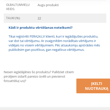
OLBALTUMVIELU
Augu produkti
VEIDS:
TAUKI (%):
22
Kādi ir produktu vērtēšanas noteikumi?
Tikai reģistrēti FERA24.LV klienti, kuri ir iegādājušies produktu,
var dot tai vērtējumu. Ar zvaigznītēm norādītais vērtējums ir
vidējais no visiem vērtējumiem. Pēc atsauksmju apstrādes mēs
publicēsim gan pozitīvus, gan negatīvus vērtējumus.
Nesen iegādājāties šo produktu? Palīdziet citiem
pircējiem izdarīt pareizo izvēli un pievienot
fotoattēlu(-us)?
ĮKELTI
NUOTRAUKĄ