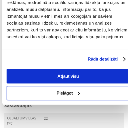
Pieaugušiem kaķiem izbarojiet līdz 20 devām dienā. Kaķēniem, kas
reklāmas, nodrošinātu sociālo saziņas līdzekļu funkcijas un
vecāki par 8 nedēļām, izbarot līdz 6 gabaliņiem dienā. Attiecīgi
analizētu mūsu datplūsmu. Informāciju par to, kā jūs
samaziniet galvenās ēdienreizes devu. Uzglabāt sausā un vēsā vietā.
izmantojat mūsu vietni, mēs arī kopīgojam ar saviem
Pēc atvēršanas uzglabāt iepakojumu cieši noslēgtu un izlietot 4 nedēļu
laikā. Neaizmirstiet savam mājdzīvniekam nodrošināt pastāvīgu
sociālās saziņas līdzekļu, reklamēšanas un analīzes
piekļuvi svaigam ūdenim, lai tas varētu dzert.
partneriem, kuri to var apvienot ar citu informāciju, ko viņiem
Parametri
sniedzat vai ko viņi apkopo, kad lietojat viņu pakalpojumus.
IEPAKOJUMA SVARS
0.72
(KG):
Rādīt detalizēti
PRODUCENT:
DREAMIES
Atļaut visu
Mērķis
DZĪVES POSMS:
Pieaudzis
Pielāgot
Sastāvdaļas
OLBALTUMVIELAS
22
(%):