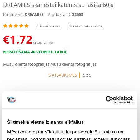
DREAMIES skanėstai katėms su lašiša 60 g
Producent:
Produkta ID:
32653
DREAMIES
5 Atsauksmes
Uzrakstīt atsauksmi
€
1.72
(28.67 € / kg)
NOSŪTĪŠANA 48 STUNDU LAIKĀ.
Mūsu klienta fotogrāfijas
Mūsu klienta fotogrāfijas
5 ATSAUKSMES
5 z 5
100%
Šī tīmekļa vietne izmanto sīkfailus
Mēs izmantojam sīkfailus, lai personalizētu saturu un
reklāmas, nodrošinātu sociālo saziņas līdzekļu funkcijas