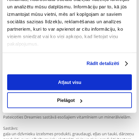
100% KLIENTU IESAKA ŠO PRODUKTU
un analizētu mūsu datplūsmu. Informāciju par to, kā jūs
UZRAKSTĪT ATSAUKSMI
izmantojat mūsu vietni, mēs arī kopīgojam ar saviem
Recommend
sociālās saziņas līdzekļu, reklamēšanas un analīzes
partneriem, kuri to var apvienot ar citu informāciju, ko
Apraksts
viņiem sniedzat vai ko viņi apkopo, kad lietojat viņu
pakalpojumus.
Dreamies ar gardu lasi ir lieliska ideja, lai pārsteigtu savu kaķu draugu.
Šīs kraukšķīgās pastētītes ir pildītas ar gardu un mīkstu pildījumu, pēc
kura kaķi ir kā traki. Sastāvā nav mākslīgo aromatizētāju, tas ir vitamīnu
un minerālvielu avots, un viena pastētīte satur tikai 2 kcal. Dodot kaķim
Rādīt detalizēti
Dreamies, jūs rūpējaties par tā veselību un vitalitāti. Šis kārums
paredzēts kaķiem, kas vecāki par 8 nedēļām.
Atļaut visu
Ieguvumi, ko dod kaķa barošana ar Dreamies with Delicious Salmon:
- Bez mākslīgiem aromatizētājiem
Sastāvs bez mākslīgiem aromatizētājiem.
- Gaismas baudīšana
Pielāgot
Viena Dreamies sīkdatne satur tikai 2 kcal.
- Veselība un vitalitāte
Pateicoties Dreamies sastāvā esošajiem vitamīniem un minerālvielām.
Sastāvs:
gaļa un dzīvnieku izcelsmes produkti, graudaugi, eļļas un tauki, dārzeņu