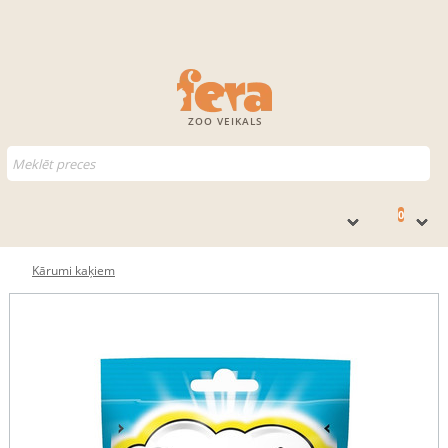
ZOO VEIKALS
0
Kārumi kaķiem