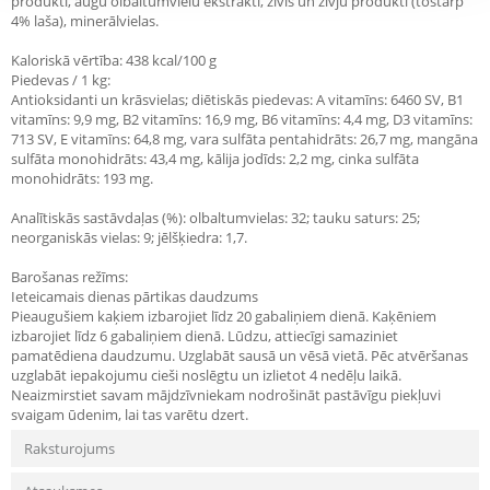
produkti, augu olbaltumvielu ekstrakti, zivis un zivju produkti (tostarp
4% laša), minerālvielas.
Kaloriskā vērtība: 438 kcal/100 g
Piedevas / 1 kg:
Antioksidanti un krāsvielas; diētiskās piedevas: A vitamīns: 6460 SV, B1
vitamīns: 9,9 mg, B2 vitamīns: 16,9 mg, B6 vitamīns: 4,4 mg, D3 vitamīns:
713 SV, E vitamīns: 64,8 mg, vara sulfāta pentahidrāts: 26,7 mg, mangāna
sulfāta monohidrāts: 43,4 mg, kālija jodīds: 2,2 mg, cinka sulfāta
monohidrāts: 193 mg.
Analītiskās sastāvdaļas (%): olbaltumvielas: 32; tauku saturs: 25;
neorganiskās vielas: 9; jēlšķiedra: 1,7.
Barošanas režīms:
Ieteicamais dienas pārtikas daudzums
Pieaugušiem kaķiem izbarojiet līdz 20 gabaliņiem dienā. Kaķēniem
izbarojiet līdz 6 gabaliņiem dienā. Lūdzu, attiecīgi samaziniet
pamatēdiena daudzumu. Uzglabāt sausā un vēsā vietā. Pēc atvēršanas
uzglabāt iepakojumu cieši noslēgtu un izlietot 4 nedēļu laikā.
Neaizmirstiet savam mājdzīvniekam nodrošināt pastāvīgu piekļuvi
svaigam ūdenim, lai tas varētu dzert.
Raksturojums