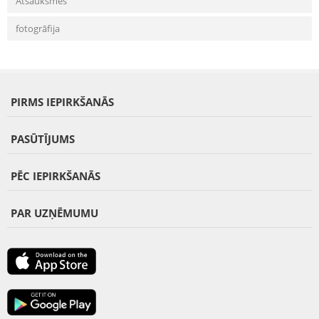
Atsauksmes
fotogrāfija
PIRMS IEPIRKŠANĀS
PASŪTĪJUMS
PĒC IEPIRKŠANĀS
PAR UZŅĒMUMU