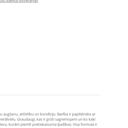
su klienta fotogrāfijas
 augšanu, attīstību un kondīciju. Barība ir papildināta ar
rālvielu. Graudaugi, kas ir grūti sagremojami un ko kaķi
 devu, kurām piemīt pretiekaisuma īpašības. Visa formula ir