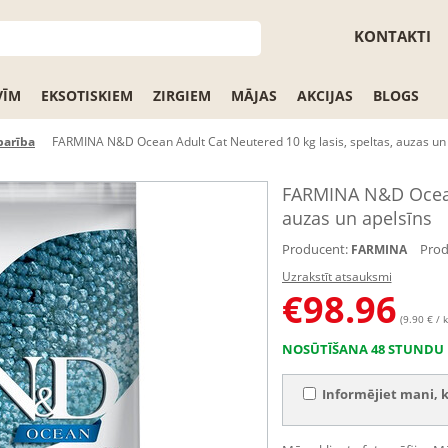
KONTAKTI
VĪM
EKSOTISKIEM
ZIRGIEM
MĀJAS
AKCIJAS
BLOGS
barība
FARMINA N&D Ocean Adult Cat Neutered 10 kg lasis, speltas, auzas un
FARMINA N&D Ocean 
auzas un apelsīns
Producent:
Prod
FARMINA
Uzrakstīt atsauksmi
€
98.96
(9.90 € / k
NOSŪTĪŠANA 48 STUNDU 
Informējiet mani, k