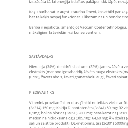
izstrādāta tā, lai enerģija izdalītos pakāpeniski, tāpēc ne
Kaķu barība satur augstu taurīna līmeni, kas atbild par kaķa
bez tā kaķis nespēj funkcionēt. Glikozamīns un hondroitīns
Barība ir iepakota, izmantojot Vaccum Coater tehnoloģiju, 
mākslīgiem krāsvielām vai konservantiem.
SASTĀVDAĻAS
Nieru eļļa (34%), dehidrēts baltums (32%), jamss, žāvēta vese
ekstrakts (mannooligosaharīdi), žāvēts rauga ekstrakts (ma
(0.5%), žāvēts ābols, žāvēti granātābolu augļi, žāvēti spināt
PIEDEVAS 1 KG
Vitamīni, provitamīni un citas ķīmiski noteiktas vielas ar 
(3a314) 150 mg; Kalcija D-pantotenāts (3a841) 50 mg; B2 vi
0,1mg; holīna hlorīds (3a890) 2800mg; beta-karotīns [3a16
metionīna hidroksianalogu (3b5.10)): 64,60 mg; Å¼ dzelzs (Å
sāļi un saistītie produkti: DL-metionīns, tīrs (3c301) 5000