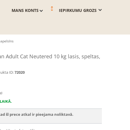
0
MANS KONTS
IEPIRKUMU GROZS
 apelsīns
Adult Cat Neutered 10 kg lasis, speltas,
ukta ID:
72020
g)
LAIKĀ.
ad šī prece atkal ir pieejama noliktavā.