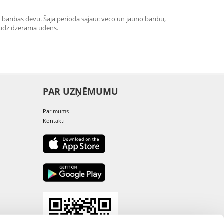
s barības devu. Šajā periodā sajauc veco un jauno barību,
daudz dzeramā ūdens.
PAR UZŅĒMUMU
Par mums
Kontakti