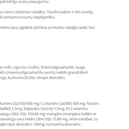
arī pārmērīgu svara pieaugumu.
n nervu sistēmas veselību. Taurīns kaķim ir ļoti svarīgs,
jādi samazina traumu iespējamību.
ēmiens ļauj saglabāt pārtikas produktu dabīgā veidā, bez
s milti, cigoriņu inulīns, fruktooligosaharīdi, rauga
akts (mannooligosaharīdu avots), kaltēti granātāboli
raugs, kurkuma (0,2%), alvejas ekstrakts.
 vitamīns (3a700) 600 mg; C vitamīns (3a300) 300 mg; Niacīns
3a880) 1,5mg; folijskābe (3a316) 1,5mg; B12 vitamīns
analogu (3b6.10)): 163,80 mg; mangāns (mangāna helāts ar
ksianaloga vara helāts (3b4.10)): 15,80 mg. Aminoskābes, to
zaļās tējas ekstrakts 100mg; rozmarīna ekstrakts.