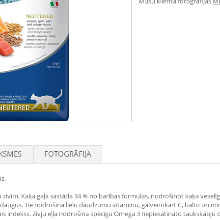
Mūsu klienta fotogrāfijas
Mū
KSMES
FOTOGRĀFIJA
as.
o zivīm. Kaķa gaļa sastāda 34 % no barības formulas, nodrošinot kaķa veselīgu
udaugus. Tie nodrošina lielu daudzumu vitamīnu, galvenokārt C, balto un mine
miskais indekss. Zivju eļļa nodrošina spēcīgu Omega 3 nepiesātināto taukskābju