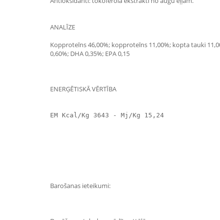
Antioksidanti: tokoferola ekstrakti no augu eļļām.
ANALĪZE
Kopproteīns 46,00%; kopproteīns 11,00%; kopta tauki 11,0
0,60%; DHA 0,35%; EPA 0,15
ENERĢĒTISKĀ VĒRTĪBA
EM Kcal/Kg 3643 - Mj/Kg 15,24
Barošanas ieteikumi: