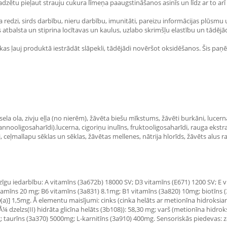
vajadzētu pieļaut strauju cukura līmeņa paaugstināšanos asinīs un līdz ar to 
 redzi, sirds darbību, nieru darbību, imunitāti, pareizu informācijas plūsmu u
 atbalsta un stiprina locītavas un kaulus, uzlabo skrimšļu elastību un tādē
kas ļauj produktā iestrādāt slāpekli, tādējādi novēršot oksidēšanos. Šis paņ
la ola, zivju eļļa (no nierēm), žāvēta biešu mīkstums, žāvēti burkāni, lucerna
nnooligosaharīdi).lucerna, cigoriņu inulīns, fruktooligosaharīdi, rauga ekstr
i, ceļmallapu sēklas un sēklas, žāvētas mellenes, nātrija hlorīds, žāvēts alus 
līdzīgu iedarbību: A vitamīns (3a672b) 18000 SV; D3 vitamīns (E671) 1200 SV; E
tamīns 20 mg; B6 vitamīns (3a831) 8.1mg; B1 vitamīns (3a820) 10mg; biotīns (
0(a)] 1,5mg. Å elementu maisījumi: cinks (cinka helāts ar metionīna hidroksi
¼ dzelzs(II) hidrāta glicīna helāts (3b108)): 58,30 mg; varš (metionīna hidro
mg; taurīns (3a370) 5000mg; L-karnitīns (3a910) 400mg. Sensoriskās piedevas: 