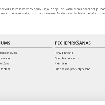
periodu, kura laikā veco barību sajauc ar jauno, katru dienu palielinot jaunā
t sausā un ēnainā vietā, prom no mitruma. Nodrošināt, lai būtu pietiekami 
JUMS
PĒC IEPIRKŠANĀS
apstiprinājums
Fera24 lietotne
mainīšana
Garantija un serviss
veikšana
PVN rēķini
s kontam
Sūdzības un preču atgriešana