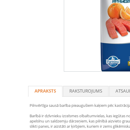
APRAKSTS
RAKSTUROJUMS
ATSAU
Pilnvērtīga sausā barība pieaugušiem kaķiem pēc kastrācij
Barībā ir dzīvnieku izcelsmes olbaltumvielas, kas iegūtas n
apelsīnu un saldzemju dārzeņiem, kas pilnībā aizvieto gra
slikti panes, ir aizstāti ar ķirbjiem, kuriem ir zems glikē