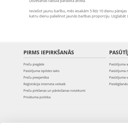
Dozēšanas tabula parādīta attēlā.
Ieviešot jaunu barību, mēs iesakām 5 līdz 10 dienu pārejas 
katru dienu palielinot jaunās barības proporciju. Uzglabā
PIRMS IEPIRKŠANĀS
PASŪTĪ
Preču piegāde
Pasūtījuma 
Pasūtījuma izpildes laiks
Pasūtījuma 
Preču pieejamība
Pasūtījuma 
Reģistrācija interneta veikalā
Pieslēgšanā
Preču pirkšanas un pārdošanas noteikumi
Privātuma politika