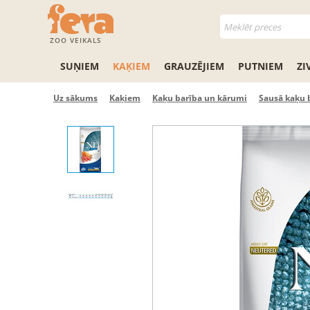
ZOO VEIKALS
SUŅIEM
KAĶIEM
GRAUZĒJIEM
PUTNIEM
ZI
Uz sākums
Kaķiem
Kaķu barība un kārumi
Sausā kaķu 