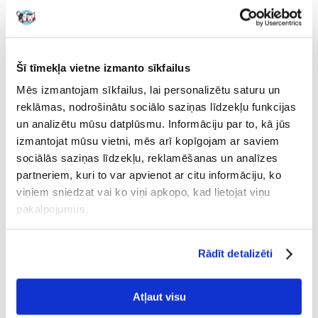
Pilnvērtīga diētiskā barība kaķiem, kas ieteicama
struvīta akmeņu šķīdināšanai un struvīta akmeņu un
urīnceļu akmeņu veidošanās samazināšanai kaķiem.
Farmina Vet Life Struvite Management ir sabalansēta maltīte ar zemu
Šī tīmekļa vietne izmanto sīkfailus
olbaltumvielu, kalcija, fosfora un magnija koncentrāciju. Magnijs ir
Mēs izmantojam sīkfailus, lai personalizētu saturu un
struvīta akmeņu sastāvdaļa, tāpēc magnija līmeņa pazemināšana
novērš akmeņu atkārtošanos. Vet Life Struvite Management DL-
reklāmas, nodrošinātu sociālo saziņas līdzekļu funkcijas
metionīna un amonija hlorīda sastāvdaļas paskābinošā iedarbība uztur
un analizētu mūsu datplūsmu. Informāciju par to, kā jūs
nedaudz skābu urīna pH, kas palīdz samazināt kristālu veidošanos un
izmantojat mūsu vietni, mēs arī kopīgojam ar saviem
baktēriju savairošanos.
sociālās saziņas līdzekļu, reklamēšanas un analīzes
Sastāvs:
partneriem, kuri to var apvienot ar citu informāciju, ko
viņiem sniedzat vai ko viņi apkopo, kad lietojat viņu
Kukurūzas lipeklis, rīsi, dehidrētas vistas olbaltumvielas, auzas, vistas
pakalpojumus.
tauki, hidrolizētas zivju olbaltumvielas, žāvētas olas, zivju eļļa,
dehidrētas zivju olbaltumvielas, kālija hlorīds, kalcija karbonāts,
fruktooligosaharīdi, rauga ekstrakts (mannooligosaharīdu avots), nātrija
hlorīds, glikozamīns.
Rādīt detalizēti
Piedevas uz 1 kg:
Atļaut visu
Vitamīni, provitamīni un citas ķīmiski noteiktas vielas ar līdzīgu
iedarbību: A vitamīns (3a672b) 15000JM; D3 vitamīns (3a671) 600JM; E