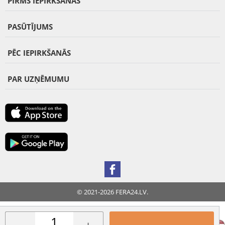
PIRMS IEPIRKŠANĀS
PASŪTĪJUMS
PĒC IEPIRKŠANĀS
PAR UZŅĒMUMU
© 2021-2026 FERA24.LV.
FERA INTERNATIONAL: