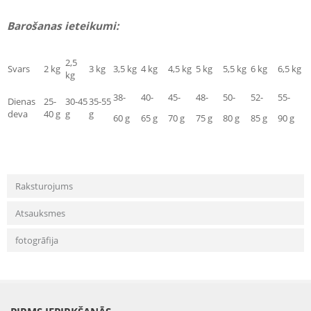
Barošanas ieteikumi:
2,5
Svars
2 kg
3 kg
3,5 kg
4 kg
4,5 kg
5 kg
5,5 kg
6 kg
6,5 kg
kg
38-
40-
45-
48-
50-
52-
55-
Dienas
25-
30-45
35-55
deva
40 g
g
g
60 g
65 g
70 g
75 g
80 g
85 g
90 g
Raksturojums
Atsauksmes
fotogrāfija