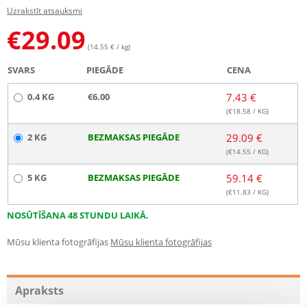
Uzrakstīt atsauksmi
€
29.09
(14.55 € / kg)
SVARS
PIEGĀDE
CENA
0.4 KG
€6.00
7.43 €
(€
18.58
/ KG)
2 KG
BEZMAKSAS PIEGĀDE
29.09 €
(€
14.55
/ KG)
5 KG
BEZMAKSAS PIEGĀDE
59.14 €
(€
11.83
/ KG)
NOSŪTĪŠANA 48 STUNDU LAIKĀ.
Mūsu klienta fotogrāfijas
Mūsu klienta fotogrāfijas
Apraksts