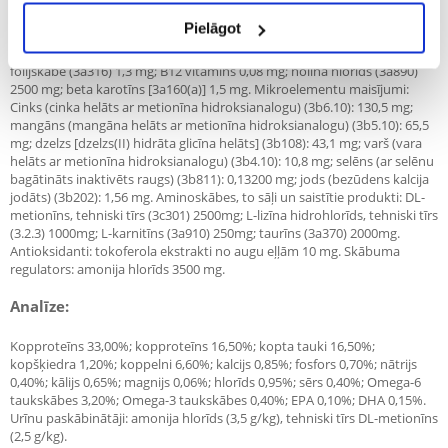
vitamīns (3a700) 550mg; C vitamīns (3a300) 250mg; Niacīns (3a314)
Pielāgot
125mg; Kalcija D-pantetonāts (3a841) 42mg; B2 vitamīns 17mg; B6
vitamīns (3a381) 7 mg; B1 vitamīns (3a820) 8 mg; biotīns (3a880) 1,3 mg;
folijskābe (3a316) 1,3 mg; B12 vitamīns 0,08 mg; holīna hlorīds (3a890)
2500 mg; beta karotīns [3a160(a)] 1,5 mg. Mikroelementu maisījumi:
Cinks (cinka helāts ar metionīna hidroksianalogu) (3b6.10): 130,5 mg;
mangāns (mangāna helāts ar metionīna hidroksianalogu) (3b5.10): 65,5
mg; dzelzs [dzelzs(II) hidrāta glicīna helāts] (3b108): 43,1 mg; varš (vara
helāts ar metionīna hidroksianalogu) (3b4.10): 10,8 mg; selēns (ar selēnu
bagātināts inaktivēts raugs) (3b811): 0,13200 mg; jods (bezūdens kalcija
jodāts) (3b202): 1,56 mg. Aminoskābes, to sāļi un saistītie produkti: DL-
metionīns, tehniski tīrs (3c301) 2500mg; L-lizīna hidrohlorīds, tehniski tīrs
(3.2.3) 1000mg; L-karnitīns (3a910) 250mg; taurīns (3a370) 2000mg.
Antioksidanti: tokoferola ekstrakti no augu eļļām 10 mg. Skābuma
regulators: amonija hlorīds 3500 mg.
Analīze:
Kopproteīns 33,00%; kopproteīns 16,50%; kopta tauki 16,50%;
kopšķiedra 1,20%; koppelni 6,60%; kalcijs 0,85%; fosfors 0,70%; nātrijs
0,40%; kālijs 0,65%; magnijs 0,06%; hlorīds 0,95%; sērs 0,40%; Omega-6
taukskābes 3,20%; Omega-3 taukskābes 0,40%; EPA 0,10%; DHA 0,15%.
Urīnu paskābinātāji: amonija hlorīds (3,5 g/kg), tehniski tīrs DL-metionīns
(2,5 g/kg).