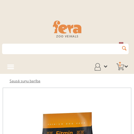
ZOO VEIKALS
0
Sausā suņu barība