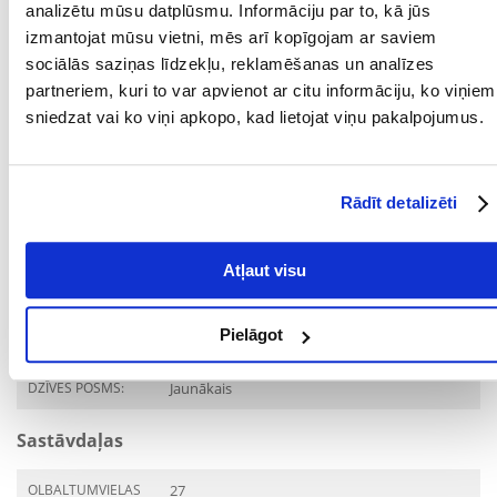
noteiktas vielas ar līdzīgu iedarbību: vit. A 20000 SV, vit. D3 1800 SV, vit.
analizētu mūsu datplūsmu. Informāciju par to, kā jūs
E (RRR-alfa-tokoferols) 140 mg, niacīnamīds 60 mg, vit. B1 6 mg, vit. B2
izmantojat mūsu vietni, mēs arī kopīgojam ar saviem
11 mg, vit. B6 6 mg, vit. B12 26 µg, vit. C 170 mg, kalcija pantotenāts 16
mg, folskābe 1 mg, biotīns 0,7 mg, holīna hlorīds 2000 mg;
sociālās saziņas līdzekļu, reklamēšanas un analīzes
antioksidanti, konservanti.
partneriem, kuri to var apvienot ar citu informāciju, ko viņiem
Parametri
sniedzat vai ko viņi apkopo, kad lietojat viņu pakalpojumus.
IEPAKOJUMA SVARS
12
(KG):
Rādīt detalizēti
MĀJDZĪVNIEKA
Lielās šķirnes
IZMĒRS:
Atļaut visu
PRODUCENT:
FITMIN
Pielāgot
Mērķis
DZĪVES POSMS:
Jaunākais
Sastāvdaļas
OLBALTUMVIELAS
27