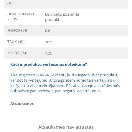
(%):
OLBALTUMVIELU
Dzīvnieku izcelsmes
VEIDS:
produkti
FOSFORS (%):
0.8
TAUKI (%):
16.5
KALCIJS (%):
1.25
Kādi ir produktu vērtēšanas noteikumi?
Tikai reģistrēti FERA24.LV klienti, kuri ir iegādājušies produktu,
var dot tai vērtējumu. Ar zvaigznītēm norādītais vērtējums ir
vidējais no visiem vērtējumiem. Pēc atsauksmju apstrādes mēs
publicēsim gan pozitīvus, gan negatīvus vērtējumus.
Atsauksmes
Atsauksmes nav atrastas