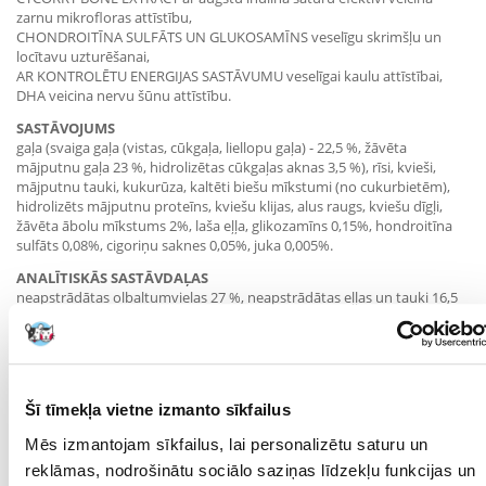
zarnu mikrofloras attīstību,
CHONDROITĪNA SULFĀTS UN GLUKOSAMĪNS veselīgu skrimšļu un
locītavu uzturēšanai,
AR KONTROLĒTU ENERGIJAS SASTĀVUMU veselīgai kaulu attīstībai,
DHA veicina nervu šūnu attīstību.
SASTĀVOJUMS
gaļa (svaiga gaļa (vistas, cūkgaļa, liellopu gaļa) - 22,5 %, žāvēta
mājputnu gaļa 23 %, hidrolizētas cūkgaļas aknas 3,5 %), rīsi, kvieši,
mājputnu tauki, kukurūza, kaltēti biešu mīkstumi (no cukurbietēm),
hidrolizēts mājputnu proteīns, kviešu klijas, alus raugs, kviešu dīgļi,
žāvēta ābolu mīkstums 2%, laša eļļa, glikozamīns 0,15%, hondroitīna
sulfāts 0,08%, cigoriņu saknes 0,05%, juka 0,005%.
ANALĪTISKĀS SASTĀVDAĻAS
neapstrādātas olbaltumvielas 27 %, neapstrādātas eļļas un tauki 16,5
%, neapstrādāta šķiedrviela 2,6 %, neapstrādāti pelni 6,2 %, kalcijs 1,25
%, fosfors 0,8 %.
UZTURVIELU PIEMAKSAS SATURS UZ KG
Mikroelementi: varš 18 mg (papildināts ar vara sulfāta pentahidrātu),
cinks 154 mg (papildināts ar cinka oksīdu), mangāns 34 mg (papildināts
Šī tīmekļa vietne izmanto sīkfailus
ar mangāna oksīdu), dzelzs 93 mg (papildināta ar dzelzs karbonātu),
Mēs izmantojam sīkfailus, lai personalizētu saturu un
jods 1,7 mg (papildināts ar bezūdens kalcija jodātu), selēns 0,3 mg
(papildināts ar nātrija selenātu); vitamīni, provitamīni un ķīmiski
reklāmas, nodrošinātu sociālo saziņas līdzekļu funkcijas un