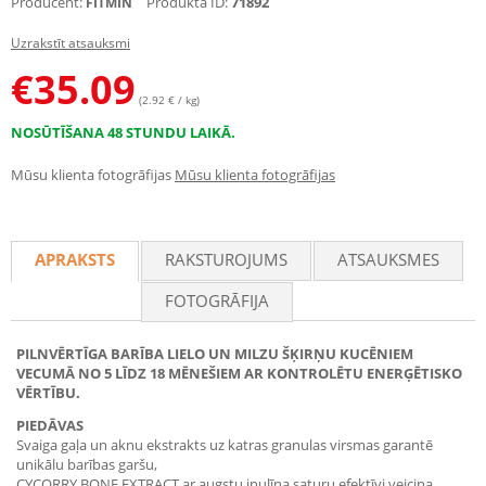
Producent:
Produkta ID:
71892
FITMIN
Uzrakstīt atsauksmi
€
35.09
(2.92 € / kg)
NOSŪTĪŠANA 48 STUNDU LAIKĀ.
Mūsu klienta fotogrāfijas
Mūsu klienta fotogrāfijas
APRAKSTS
RAKSTUROJUMS
ATSAUKSMES
FOTOGRĀFIJA
PILNVĒRTĪGA BARĪBA LIELO UN MILZU ŠĶIRŅU KUCĒNIEM
VECUMĀ NO 5 LĪDZ 18 MĒNEŠIEM AR KONTROLĒTU ENERĢĒTISKO
VĒRTĪBU.
PIEDĀVAS
Svaiga gaļa un aknu ekstrakts uz katras granulas virsmas garantē
unikālu barības garšu,
CYCORRY BONE EXTRACT ar augstu inulīna saturu efektīvi veicina