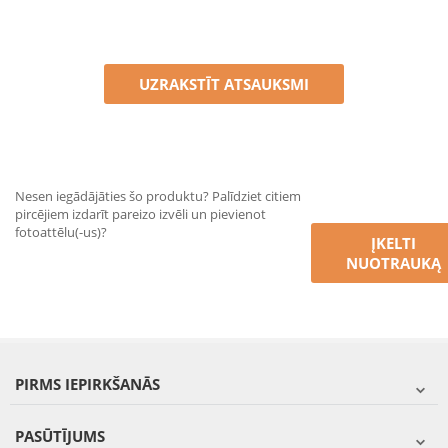
UZRAKSTĪT ATSAUKSMI
Nesen iegādājāties šo produktu? Palīdziet citiem
pircējiem izdarīt pareizo izvēli un pievienot
fotoattēlu(-us)?
ĮKELTI
NUOTRAUKĄ
PIRMS IEPIRKŠANĀS
PASŪTĪJUMS