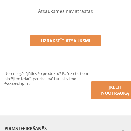
Atsauksmes nav atrastas
UZRAKSTĪT ATSAUKSMI
Nesen iegādājāties šo produktu? Palīdziet citiem
pircējiem izdarīt pareizo izvēli un pievienot
fotoattēlu(-us)?
ĮKELTI
NUOTRAUKĄ
PIRMS IEPIRKŠANĀS