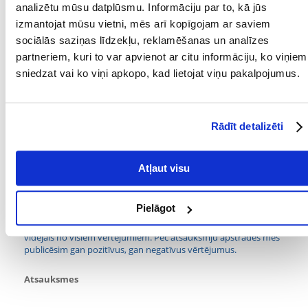
analizētu mūsu datplūsmu. Informāciju par to, kā jūs
Pateicoties tam, suņa aprūpētājam ir pastāvīga kontrole pār
izmantojat mūsu vietni, mēs arī kopīgojam ar saviem
mājdzīvnieku. Suņa pēkšņas apturēšanas mehānisms ir ļoti vienkāršs -
vienkārši nospiediet pogu.
sociālās saziņas līdzekļu, reklamēšanas un analīzes
partneriem, kuri to var apvienot ar citu informāciju, ko viņiem
Krāsa: zila
Izmērs: M
sniedzat vai ko viņi apkopo, kad lietojat viņu pakalpojumus.
Pavediena garums: 5m
Parametri
Rādīt detalizēti
KRĀSA:
Zilais
PRODUCENT:
FLEXI
Atļaut visu
Kādi ir produktu vērtēšanas noteikumi?
Pielāgot
Tikai reģistrēti FERA24.LV klienti, kuri ir iegādājušies produktu,
var dot tai vērtējumu. Ar zvaigznītēm norādītais vērtējums ir
vidējais no visiem vērtējumiem. Pēc atsauksmju apstrādes mēs
publicēsim gan pozitīvus, gan negatīvus vērtējumus.
Atsauksmes