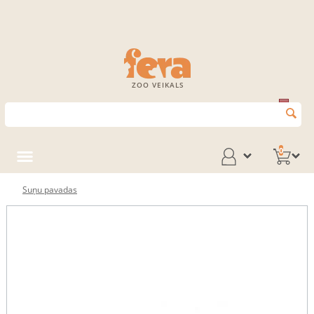
ZOO VEIKALS
0
Suņu pavadas