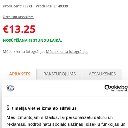
Producent:
Produkta ID:
49339
FLEXI
Uzrakstīt atsauksmi
€
13.25
NOSŪTĪŠANA 48 STUNDU LAIKĀ.
Mūsu klienta fotogrāfijas
Mūsu klienta fotogrāfijas
APRAKSTS
RAKSTUROJUMS
ATSAUKSMES
FOTOGRĀFIJA
Flexi New Classic siksnas pavadas M 5m
Flexi New Classic pavadas ir izgatavotas no augstas kvalitātes izturīga
Šī tīmekļa vietne izmanto sīkfailus
materiāla, kas nodrošina izturību pret mehāniskiem bojājumiem.
Mēs izmantojam sīkfailus, lai personalizētu saturu un
Pavediena materiāls ir drošs lietošanai un neizraisa alerģiskas
reakcijas.
reklāmas, nodrošinātu sociālo saziņas līdzekļu funkcijas un
Siksnu var bloķēt noteiktā garumā, izmantojot papildu pogu.