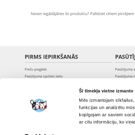
Nesen iegādājāties šo produktu? Palīdziet citiem pircējiem i
PIRMS IEPIRKŠANĀS
PASŪTĪ
Preču piegāde
Pasūtījuma 
Pasūtījuma izpildes laiks
Pasūtījuma 
Preču pieejamība
Pasūtījuma 
Reģistrācija interneta veikalā
Pieslēgšanā
Šī tīmekļa vietne izmanto 
Preču pirkšanas un pārdošanas noteikumi
Mēs izmantojam sīkfailus, 
Privātuma politika
funkcijas un analizētu mūs
kopīgojam ar saviem sociāl
ar citu informāciju, ko viņ