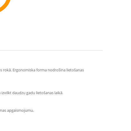
ommend
ēties rokā. Ergonomiska forma nodrošina lietošanas
izvilkt daudzu gadu lietošanas laikā.
tēmas apgaismojumu.