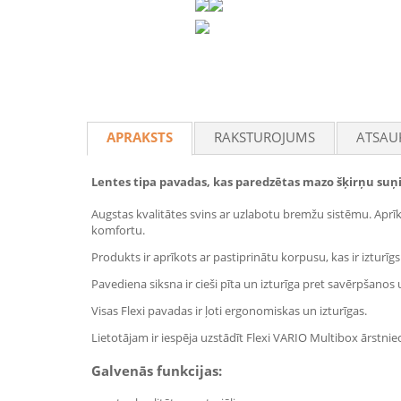
APRAKSTS
RAKSTUROJUMS
ATSAU
Lentes tipa pavadas, kas paredzētas mazo šķirņu suņ
Augstas kvalitātes svins ar uzlabotu bremžu sistēmu. Aprīko
komfortu.
Produkts ir aprīkots ar pastiprinātu korpusu, kas ir iztur
Pavediena siksna ir cieši pīta un izturīga pret savērpšanos
Visas Flexi pavadas ir ļoti ergonomiskas un izturīgas.
Lietotājam ir iespēja uzstādīt Flexi VARIO Multibox ārst
Galvenās funkcijas: