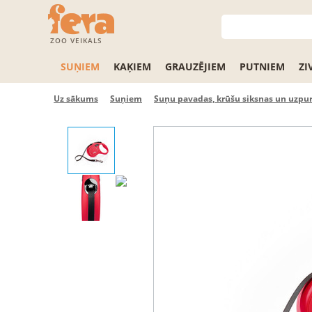
ZOO VEIKALS
SUŅIEM
KAĶIEM
GRAUZĒJIEM
PUTNIEM
ZI
Uz sākums
Suņiem
Suņu pavadas, krūšu siksnas un uzpu