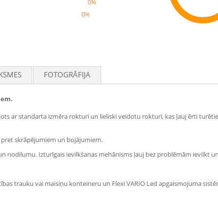
0%
0%
Rec
KSMES
FOTOGRĀFIJA
iem.
ts ar standarta izmēra rokturi un lieliski veidotu rokturi, kas ļauj ērti tur
īgs pret skrāpējumiem un bojājumiem.
 un nodilumu. Izturīgais ievilkšanas mehānisms ļauj bez problēmām ievilkt un 
niecības trauku vai maisiņu konteineru un Flexi VARIO Led apgaismojuma sis