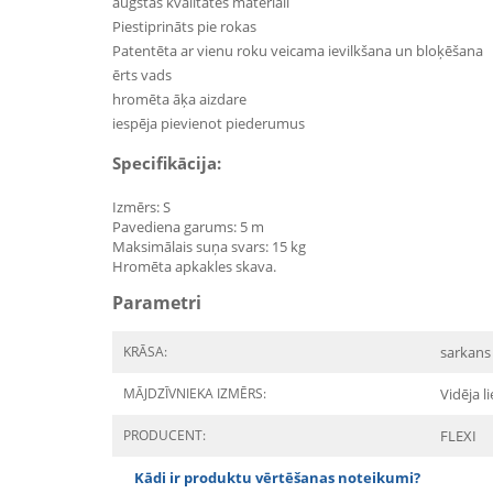
augstas kvalitātes materiāli
Piestiprināts pie rokas
Patentēta ar vienu roku veicama ievilkšana un bloķēšana
ērts vads
hromēta āķa aizdare
iespēja pievienot piederumus
Specifikācija:
Izmērs: S
Pavediena garums: 5 m
Maksimālais suņa svars: 15 kg
Hromēta apkakles skava.
Parametri
KRĀSA:
sarkans
MĀJDZĪVNIEKA IZMĒRS:
Vidēja l
PRODUCENT:
FLEXI
Kādi ir produktu vērtēšanas noteikumi?