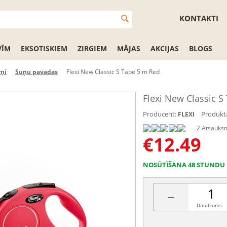
KONTAKTI
VĪM
EKSOTISKIEM
ZIRGIEM
MĀJAS
AKCIJAS
BLOGS
rņi
Suņu pavadas
Flexi New Classic S Tape 5 m Red
Flexi New Classic S
Producent:
Produkta
FLEXI
2 Atsauks
€
12.49
NOSŪTĪŠANA 48 STUNDU 
−
Daudzums: