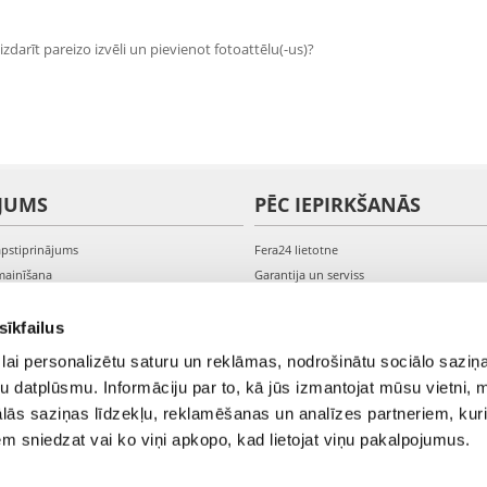
zdarīt pareizo izvēli un pievienot fotoattēlu(-us)?
JUMS
PĒC IEPIRKŠANĀS
apstiprinājums
Fera24 lietotne
mainīšana
Garantija un serviss
veikšana
PVN rēķini
s kontam
Sūdzības un preču atgriešana
sīkfailus
lai personalizētu saturu un reklāmas, nodrošinātu sociālo saziņa
u datplūsmu. Informāciju par to, kā jūs izmantojat mūsu vietni, 
ās saziņas līdzekļu, reklamēšanas un analīzes partneriem, kuri
iem sniedzat vai ko viņi apkopo, kad lietojat viņu pakalpojumus.