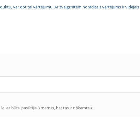
 produktu, var dot tai vērtējumu. Ar zvaigznītēm norādītais vērtējums ir vidē
 lai es būtu pasūtījis 8 metrus, bet tas ir nākamreiz.