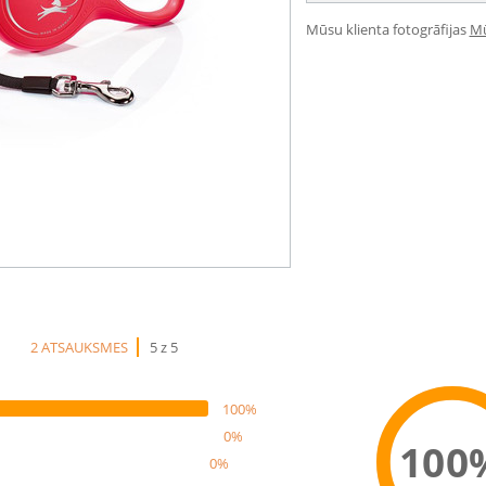
Mūsu klienta fotogrāfijas
Mū
2 ATSAUKSMES
5 z 5
100%
0%
100
0%