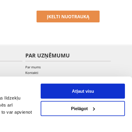
ĮKELTI NUOTRAUKĄ
PAR UZŅĒMUMU
Par mums
Kontakti
Atļaut visu
s līdzekļu
mēs arī
Pielāgot
 to var apvienot