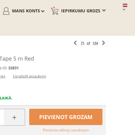
0
MANS KONTS
IEPIRKUMU GROZS
71
of
134
 Tape 5 m Red
 ID:
32831
mes
Uzrakstīt atsauksmi
LAIKĀ.
+
PIEVIENOT GROZAM
Pievienot vēlmju sarakstam