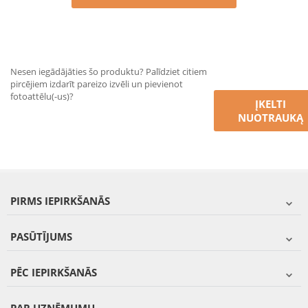
Nesen iegādājāties šo produktu? Palīdziet citiem
pircējiem izdarīt pareizo izvēli un pievienot
fotoattēlu(-us)?
ĮKELTI
NUOTRAUKĄ
PIRMS IEPIRKŠANĀS
PASŪTĪJUMS
PĒC IEPIRKŠANĀS