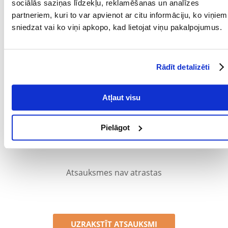
sociālās saziņas līdzekļu, reklamēšanas un analīzes
partneriem, kuri to var apvienot ar citu informāciju, ko viņiem
MĀJDZĪVNIEKA
Mazās un miniatūrās
IZMĒRS:
šķirnes
sniedzat vai ko viņi apkopo, kad lietojat viņu pakalpojumus.
PRODUCENT:
FLEXI
Kādi ir produktu vērtēšanas noteikumi?
Rādīt detalizēti
Tikai reģistrēti FERA24.LV klienti, kuri ir iegādājušies produktu,
var dot tai vērtējumu. Ar zvaigznītēm norādītais vērtējums ir
Atļaut visu
vidējais no visiem vērtējumiem. Pēc atsauksmju apstrādes mēs
publicēsim gan pozitīvus, gan negatīvus vērtējumus.
Pielāgot
Atsauksmes
Atsauksmes nav atrastas
UZRAKSTĪT ATSAUKSMI