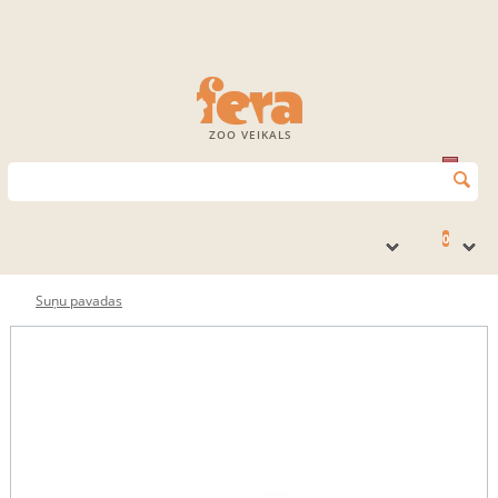
ZOO VEIKALS
0
Suņu pavadas