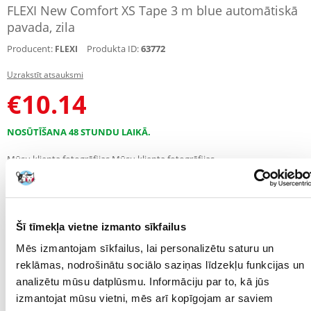
FLEXI New Comfort XS Tape 3 m blue automātiskā
pavada, zila
Producent:
Produkta ID:
63772
FLEXI
Uzrakstīt atsauksmi
€
10.14
NOSŪTĪŠANA 48 STUNDU LAIKĀ.
Mūsu klienta fotogrāfijas
Mūsu klienta fotogrāfijas
RAKSTUROJUMS
ATSAUKSMES
Šī tīmekļa vietne izmanto sīkfailus
FOTOGRĀFIJA
Mēs izmantojam sīkfailus, lai personalizētu saturu un
reklāmas, nodrošinātu sociālo saziņas līdzekļu funkcijas un
Parametri
analizētu mūsu datplūsmu. Informāciju par to, kā jūs
izmantojat mūsu vietni, mēs arī kopīgojam ar saviem
KRĀSA:
Zilais