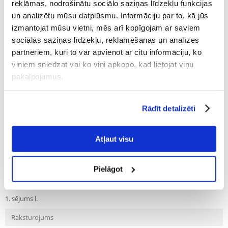
Producent:
Produkta ID:
38518
FRANCODEX
reklāmas, nodrošinātu sociālo saziņas līdzekļu funkcijas
un analizētu mūsu datplūsmu. Informāciju par to, kā jūs
Uzrakstīt atsauksmi
izmantojat mūsu vietni, mēs arī kopīgojam ar saviem
€
19.17
sociālās saziņas līdzekļu, reklamēšanas un analīzes
(19.17 € / l)
partneriem, kuri to var apvienot ar citu informāciju, ko
NOSŪTĪŠANA 48 STUNDU LAIKĀ.
viņiem sniedzat vai ko viņi apkopo, kad lietojat viņu
pakalpojumus.
Mūsu klienta fotogrāfijas
Mūsu klienta fotogrāfijas
Rādīt detalizēti
Apraksts
Atļaut visu
Melns šampūns, kas tieši ietekmē suņa kažoka pigmentāciju. Tas
atdzīvina dabisko krāsu, jo tā aktīvās sastāvdaļas stimulē pigmentāciju,
iedarbojoties uz melanīnu tumšā kažokā (melnā, brūnā, pelēkā u. c.), lai
Pielāgot
padziļinātu dabisko toni. Piešķir spīdumu, pateicoties šampūnā esošajai
silikona emulsijai.
1. sējums l.
Raksturojums