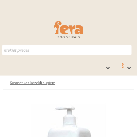
ZOO VEIKALS
0
Kosmētikas līdzekļi suņiem