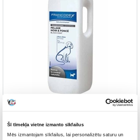
Francodex Black Coat šampūns suņiem ar melnu
Šī tīmekļa vietne izmanto sīkfailus
spalvu 1 l
Mēs izmantojam sīkfailus, lai personalizētu saturu un