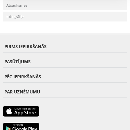
Atsauksmes
fotogrāfija
PIRMS IEPIRKŠANĀS
PASŪTĪJUMS
PĒC IEPIRKŠANĀS
PAR UZŅĒMUMU