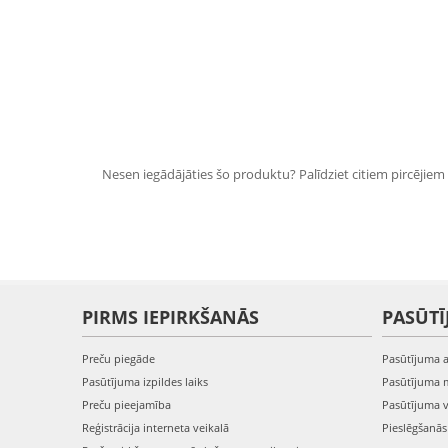
Nesen iegādājāties šo produktu? Palīdziet citiem pircējiem i
PIRMS IEPIRKŠANĀS
PASŪTĪ
Preču piegāde
Pasūtījuma 
Pasūtījuma izpildes laiks
Pasūtījuma 
Preču pieejamība
Pasūtījuma 
Reģistrācija interneta veikalā
Pieslēgšanā