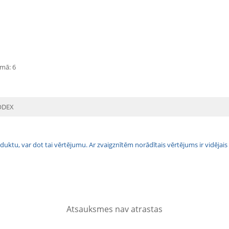
mā: 6
ODEX
 produktu, var dot tai vērtējumu. Ar zvaigznītēm norādītais vērtējums ir vidē
Atsauksmes nav atrastas