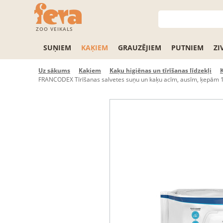
ZOO VEIKALS
SUŅIEM
KAĶIEM
GRAUZĒJIEM
PUTNIEM
ZI
Uz sākums
Kaķiem
Kaķu higiēnas un tīrīšanas līdzekļi
FRANCODEX Tīrīšanas salvetes suņu un kaķu acīm, ausīm, ķepām 