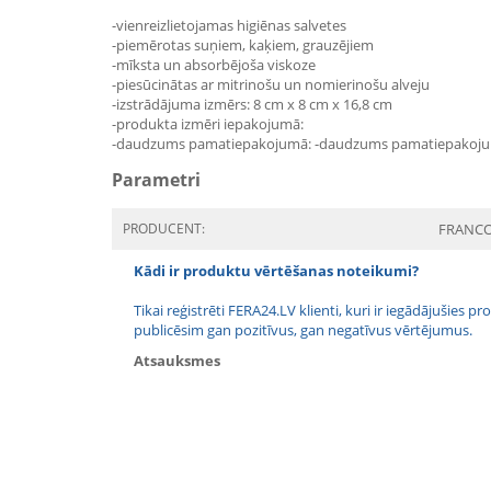
-vienreizlietojamas higiēnas salvetes
-piemērotas suņiem, kaķiem, grauzējiem
-mīksta un absorbējoša viskoze
-piesūcinātas ar mitrinošu un nomierinošu alveju
-izstrādājuma izmērs: 8 cm x 8 cm x 16,8 cm
-produkta izmēri iepakojumā:
-daudzums pamatiepakojumā: -daudzums pamatiepakoju
Parametri
PRODUCENT:
FRANC
Kādi ir produktu vērtēšanas noteikumi?
Tikai reģistrēti FERA24.LV klienti, kuri ir iegādājušies
publicēsim gan pozitīvus, gan negatīvus vērtējumus.
Atsauksmes