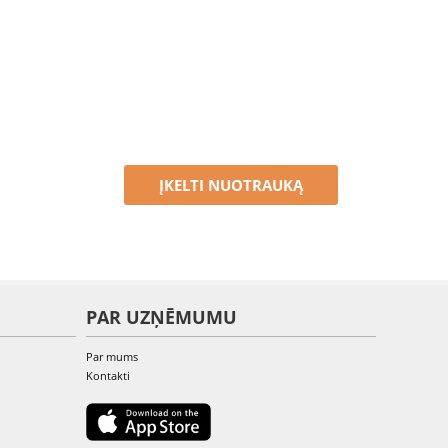
ĮKELTI NUOTRAUKĄ
PAR UZŅĒMUMU
Par mums
Kontakti