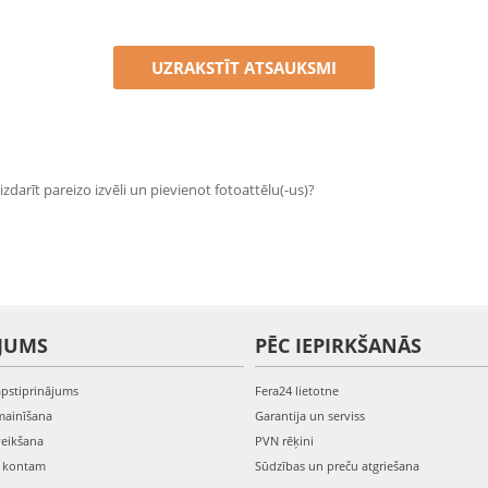
UZRAKSTĪT ATSAUKSMI
zdarīt pareizo izvēli un pievienot fotoattēlu(-us)?
JUMS
PĒC IEPIRKŠANĀS
apstiprinājums
Fera24 lietotne
mainīšana
Garantija un serviss
veikšana
PVN rēķini
s kontam
Sūdzības un preču atgriešana