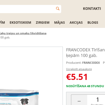
KONTAKTI
VĪM
EKSOTISKIEM
ZIRGIEM
MĀJAS
AKCIJAS
BLOGS
Kaķu traipu un smaku likvidēšana
100 gab.
FRANCODEX Tīrīšana
ķepām 100 gab.
Producent:
P
FRANCODEX
Uzrakstīt atsauksmi
€
5.51
NOSŪTĪŠANA 48 STUNDU 
−
Daudzums: