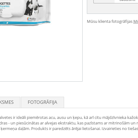
Mūsu klienta fotogrāfijas
Mū
KSMES
FOTOGRĀFIJA
etes ir ideāli piemērotas acu, ausu un ķepu, kā arī citu mājdzīvnieka kažoka 
dras - un piesūcinātas ar alvejas ekstraktu, kas pazīstams ar mitrinošām un
ermeņa daļām. Produkts ir paredzēts ārējai lietošanai. Izvairieties no tieša