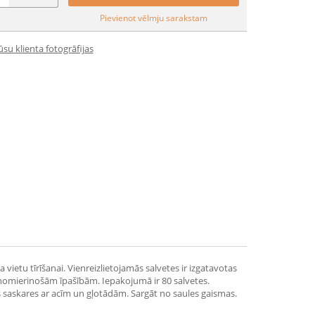
Pievienot vēlmju sarakstam
su klienta fotogrāfijas
vietu tīrīšanai. Vienreizlietojamās salvetes ir izgatavotas
 nomierinošām īpašībām. Iepakojumā ir 80 salvetes.
s saskares ar acīm un gļotādām. Sargāt no saules gaismas.