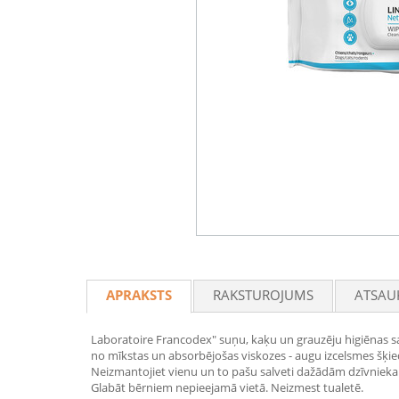
APRAKSTS
RAKSTUROJUMS
ATSAU
Laboratoire Francodex" suņu, kaķu un grauzēju higiēnas salv
no mīkstas un absorbējošas viskozes - augu izcelsmes šķie
Neizmantojiet vienu un to pašu salveti dažādām dzīvnieka ķ
Glabāt bērniem nepieejamā vietā. Neizmest tualetē.