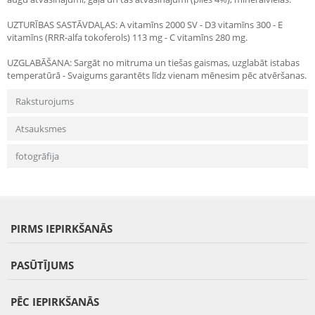
UZTURĪBAS SASTĀVDAĻAS: A vitamīns 2000 SV - D3 vitamīns 300 - E
vitamīns (RRR-alfa tokoferols) 113 mg - C vitamīns 280 mg.
UZGLABĀŠANA: Sargāt no mitruma un tiešas gaismas, uzglabāt istabas
temperatūrā - Svaigums garantēts līdz vienam mēnesim pēc atvēršanas.
Raksturojums
Atsauksmes
fotogrāfija
PIRMS IEPIRKŠANĀS
PASŪTĪJUMS
PĒC IEPIRKŠANĀS