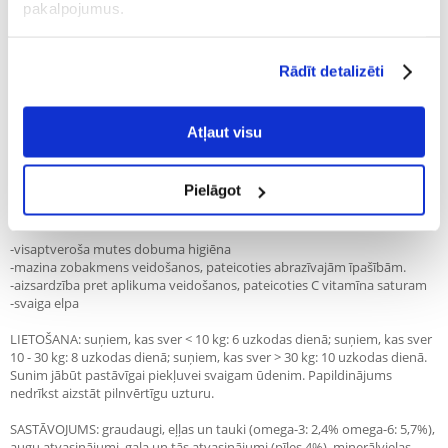
pakalpojumus.
Recommend
Apraksts
Rādīt detalizēti
Garšīgi graudaugu našķi, lai visaptveroši rūpētos par jūsu suņa mutes
dobuma higiēnu. SUNS PUTNU ATTĪSTĪBA - RŪTU HIGIENA Laboratoire
Atļaut visu
Francodex ir dabīgas uzturvielas saturoša pasta, kas pārklāta ar
kraukšķīgu graudaugu kārtiņu. Kraukšķīgā virsma palīdz atbrīvoties no
barības atliekām un noārda zobakmeni. Pasta satur C vitamīnu, kas
Pielāgot
novērš zobu aplikuma veidošanos. Pētersīļu sēklu un piparmētru
ekstrakti efektīvi novērš sliktu elpu.
-visaptveroša mutes dobuma higiēna
-mazina zobakmens veidošanos, pateicoties abrazīvajām īpašībām.
-aizsardzība pret aplikuma veidošanos, pateicoties C vitamīna saturam
-svaiga elpa
LIETOŠANA: suņiem, kas sver < 10 kg: 6 uzkodas dienā; suņiem, kas sver
10 - 30 kg: 8 uzkodas dienā; suņiem, kas sver > 30 kg: 10 uzkodas dienā.
Sunim jābūt pastāvīgai piekļuvei svaigam ūdenim. Papildinājums
nedrīkst aizstāt pilnvērtīgu uzturu.
SASTĀVOJUMS: graudaugi, eļļas un tauki (omega-3: 2,4% omega-6: 5,7%),
augu atvasinājumi, gaļa un tās atvasinājumi (pīles 4%), minerālvielas.