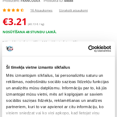
Producent:
Produkta ID:
44688
FRANCODEX
16 Atsauksmes
Uzrakstīt atsauksmi
€
3.21
(40.13 € / kg)
NOSŪTĪŠANA 48 STUNDU LAIKĀ.
Mūsu klienta fotogrāfijas
Mūsu klienta fotogrāfijas
16 ATSAUKSMES
4.9 z 5
Šī tīmekļa vietne izmanto sīkfailus
Mēs izmantojam sīkfailus, lai personalizētu saturu un
101%
reklāmas, nodrošinātu sociālo saziņas līdzekļu funkcijas
un analizētu mūsu datplūsmu. Informāciju par to, kā jūs
izmantojat mūsu vietni, mēs arī kopīgojam ar saviem
sociālās saziņas līdzekļu, reklamēšanas un analīzes
partneriem, kuri to var apvienot ar citu informāciju, ko
101% KLIENTU IESAKA ŠO PRODUKTU
viņiem sniedzat vai ko viņi apkopo, kad lietojat viņu
UZRAKSTĪT ATSAUKSMI