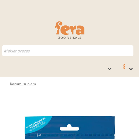
ZOO VEIKALS
0
Kārumi suņiem