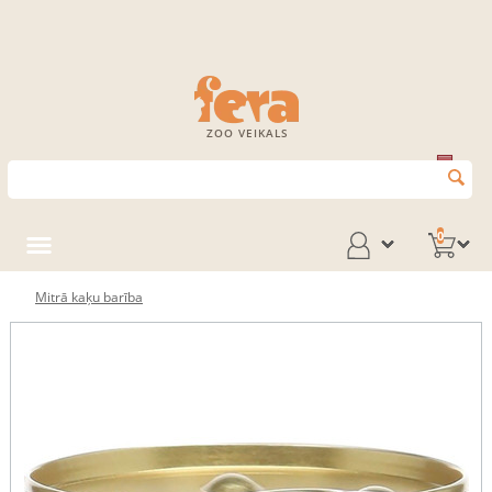
ZOO VEIKALS
0
Mitrā kaķu barība