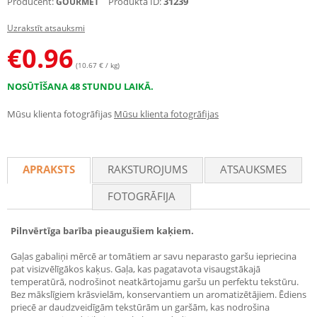
Producent:
Produkta ID:
31239
GOURMET
Uzrakstīt atsauksmi
€
0.96
(10.67 € / kg)
NOSŪTĪŠANA 48 STUNDU LAIKĀ.
Mūsu klienta fotogrāfijas
Mūsu klienta fotogrāfijas
APRAKSTS
RAKSTUROJUMS
ATSAUKSMES
FOTOGRĀFIJA
Pilnvērtīga barība pieaugušiem kaķiem.
Gaļas gabaliņi mērcē ar tomātiem ar savu neparasto garšu iepriecina
pat visizvēlīgākos kaķus. Gaļa, kas pagatavota visaugstākajā
temperatūrā, nodrošinot neatkārtojamu garšu un perfektu tekstūru.
Bez mākslīgiem krāsvielām, konservantiem un aromatizētājiem. Ēdiens
priecē ar daudzveidīgām tekstūrām un garšām, kas nodrošina