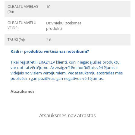
OLBALTUMVIELAS
10
(%):
OLBALTUMVIELU
Dzīvnieku izcelsmes
VEIDS:
produkti
TAUKI (%):
2.8
Kādi ir produktu vērtēšanas noteikumi?
Tikai reģistrēti FERA24.LV klienti, kuri ir iegādājušies produktu,
var dot tai vērtējumu. Ar zvaigznītēm norādītais vērtējums ir
vidējais no visiem vērtējumiem. Pēc atsauksmju apstrādes mēs
publicēsim gan pozitīvus, gan negatīvus vērtējumus.
Atsauksmes
Atsauksmes nav atrastas