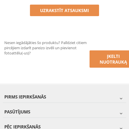
UZRAKSTĪT ATSAUKSMI
Nesen iegādājāties šo produktu? Palīdziet citiem
pircējiem izdarīt pareizo izvēli un pievienot
fotoattēlu(-us)?
ĮKELTI
NUOTRAUKĄ
PIRMS IEPIRKŠANĀS
PASŪTĪJUMS
PĒC IEPIRKŠANĀS