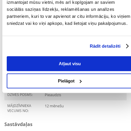
Barošanas ieteikumi:
izmantojat mūsu vietni, mēs arī kopīgojam ar saviem
sociālās saziņas līdzekļu, reklamēšanas un analīzes
Pieaugušam kaķim, kas sver vidēji 4 kg, dienā vajadzētu apēst
partneriem, kuri to var apvienot ar citu informāciju, ko viņiem
aptuveni 3 kārbiņas, sadalot tās vismaz divās ēdienreizēs. Barot
sniedzat vai ko viņi apkopo, kad lietojat viņu pakalpojumus.
istabas temperatūrā. Nepārbarojiet ar barību. Vienmēr jābūt
pieejamam svaigam ūdenim.
Parametri
Rādīt detalizēti
IEPAKOJUMA SVARS
0.085
(KG):
Atļaut visu
PRODUCENT:
GOURMET
Pielāgot
Mērķis
DZĪVES POSMS:
Pieaudzis
MĀJDZĪVNIEKA
12 mēnešu
VECUMS NO:
Sastāvdaļas