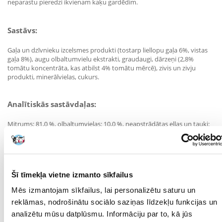
neparastu pieredzi ikvienam kaķu gardēdim.
Sastāvs:
Gaļa un dzīvnieku izcelsmes produkti (tostarp liellopu gaļa 6%, vistas
gaļa 8%), augu olbaltumvielu ekstrakti, graudaugi, dārzeņi (2,8%
tomātu koncentrāta, kas atbilst 4% tomātu mērcē), zivis un zivju
produkti, minerālvielas, cukurs.
Analītiskās sastāvdaļas:
Mitrums: 81,0 %, olbaltumvielas: 10,0 %, neapstrādātas eļļas un tauki:
2,8 %, koppelni: 2,6 %, jēlšķiedra: 0,1 %.
Uztura bagātinātāji:
Šī tīmekļa vietne izmanto sīkfailus
IU/kg: Vit. A: 625; Vit. D3: 95; mg/kg: dzelzs sulfāta monohidrāts: 21,9;
kalcija jodāts bezūdens: 0,28; vara sulfāta pentahidrāts: 2,5; mangāna
Mēs izmantojam sīkfailus, lai personalizētu saturu un
sulfāts bezūdens: 4,3; bezūdens cinka sulfāts: 36;
reklāmas, nodrošinātu sociālo saziņas līdzekļu funkcijas un
analizētu mūsu datplūsmu. Informāciju par to, kā jūs