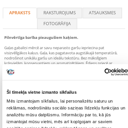
Recommend
APRAKSTS
RAKSTUROJUMS
ATSAUKSMES
FOTOGRĀFIJA
Pilnvērtīga barība pieaugušiem kaķiem.
Gaļas gabaliņi mērcē ar savu neparasto garšu iepriecina pat
visizvēlīgākos kaķus. Gaļa, kas pagatavota augstākajā temperatūrā,
nodrošinot unikālu garšu un ideālu tekstūru. Bez mākslīgiem
krāsvielām, konservantiem un aromatizētājiem. Ēdiens priecē ar
daudzveidīgām tekstūrām un garšām, kas nodrošina neparastu
pieredzi ikvienam kaķu gardēdim.
Sastāvs:
Gaļa un dzīvnieku izcelsmes produkti (no tiem 4% vistas gaļas, 4%
Šī tīmekļa vietne izmanto sīkfailus
aknu), graudaugi, minerālvielas, cukurs.
Mēs izmantojam sīkfailus, lai personalizētu saturu un
Analītiskās sastāvdaļas:
reklāmas, nodrošinātu sociālo saziņas līdzekļu funkcijas un
analizētu mūsu datplūsmu. Informāciju par to, kā jūs
Mitrums 81,5 %, proteīni 7,5 %, neapstrādātas eļļas un tauki 3,7 %,
neapstrādāti pelni 1,3 %, neapstrādāta šķiedrviela 0,5 %.
izmantojat mūsu vietni, mēs arī kopīgojam ar saviem