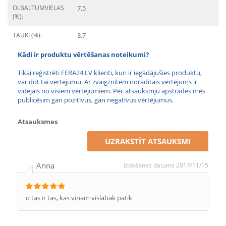
OLBALTUMVIELAS
7.5
(%):
TAUKI (%):
3.7
Kādi ir produktu vērtēšanas noteikumi?
Tikai reģistrēti FERA24.LV klienti, kuri ir iegādājušies produktu,
var dot tai vērtējumu. Ar zvaigznītēm norādītais vērtējums ir
vidējais no visiem vērtējumiem. Pēc atsauksmju apstrādes mēs
publicēsim gan pozitīvus, gan negatīvus vērtējumus.
Atsauksmes
UZRAKSTĪT ATSAUKSMI
Anna
izdošanas datums 2017/11/15
o tas ir tas, kas viņam vislabāk patīk