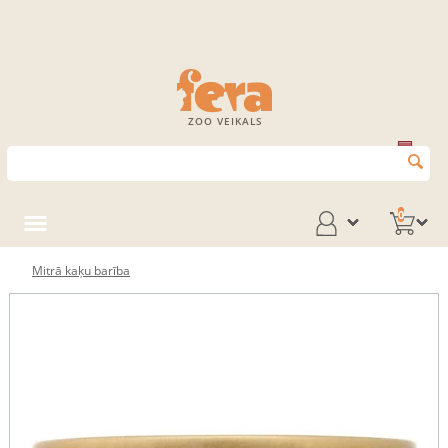
ZOO VEIKALS
0
Mitrā kaķu barība