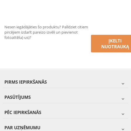
Nesen iegādājāties šo produktu? Palīdziet citiem
pircējiem izdarīt pareizo izvēli un pievienot
fotoattēlu(-us)?
ĮKELTI
NUOTRAUKĄ
PIRMS IEPIRKŠANĀS
PASŪTĪJUMS
PĒC IEPIRKŠANĀS
PAR UZŅĒMUMU