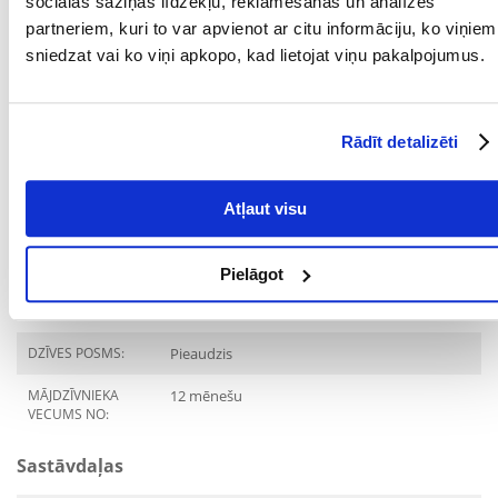
Barošanas ieteikumi:
sociālās saziņas līdzekļu, reklamēšanas un analīzes
partneriem, kuri to var apvienot ar citu informāciju, ko viņiem
Pieaugušam kaķim, kas sver vidēji 4 kg, dienā vajadzētu apēst
sniedzat vai ko viņi apkopo, kad lietojat viņu pakalpojumus.
aptuveni 3 kārbiņas, sadalot tās vismaz divās ēdienreizēs. Barot
istabas temperatūrā. Nepārbarojiet ar barību. Vienmēr jābūt
pieejamam svaigam ūdenim.
Parametri
Rādīt detalizēti
IEPAKOJUMA SVARS
0.085
Atļaut visu
(KG):
PRODUCENT:
GOURMET
Pielāgot
Mērķis
DZĪVES POSMS:
Pieaudzis
MĀJDZĪVNIEKA
12 mēnešu
VECUMS NO:
Sastāvdaļas